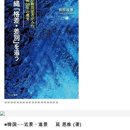
==================
■韓国──近景・遠景 延 恩株 (著)