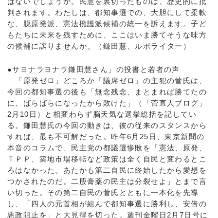
はないでしょうか。民意を裏切ったものは、歴史的に批
判されます。わたしは、都知事選での、大胆にして柔軟
な、脱原発派、憲法擁護派候補の統一を訴えます。子ど
もたちに未来を残すために、ここはいま勝てそうな味方
の候補に譲りませんか。（鎌田慧、ルポライター）
●サヨナラヨナラ鎌田慧さん」の投書と若者の声
「原発ゼロ」どころか「議席ゼロ」の主犯の菅氏は、
今回の都知事選の後も「無念残念、まとまれば勝てたの
に、ばらばらになったから敗けた」（「菅直人ブログ」
2月10日）と相変わらず脳天気な選挙総括を記してい
る。鎌田慧氏の今回の動きは、彼の従来のスタンスから
すれば、最も不可解だった。昨年6月25日、東京新聞の
本音のコラムで、民主党の都議選惨敗を「憲法、原発、
ＴＰＰ、築地市場移転など政策は全く自民と変わるとこ
ろはなかった。あたかも第二自民に終始したから愛想を
つかされたのだ。二股膏薬の民主は分裂せよ」とまで言
い切った。その第二自民の菅氏とともに一本化を先導
し、「四人の元首相が組んで都知事選に勝利し、安倍の
悪政阻止を」と大見得を切った。週刊金曜日2月7日号に