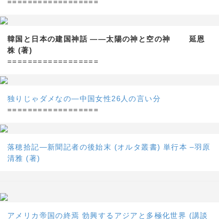
==================
韓国と日本の建国神話 ——太陽の神と空の神 延恩
株 (著)
==================
独りじゃダメなの―中国女性26人の言い分
==================
落穂拾記―新聞記者の後始末 (オルタ叢書) 単行本 –羽原
清雅 (著)
アメリカ帝国の終焉 勃興するアジアと多極化世界 (講談