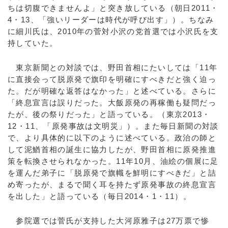
ちは切腹できませんよ」と突き放している（朝日2011・
4・13、「強いリーダーは時代が呼び出す」）。ちなみ
に細川氏は、2010年の菅対小沢の党首選では小沢氏を支
持していた。
東京新聞との対談では、野田首相にたいしては「11年
に直接会って脱原発で旗印を明確にすべきだと強く迫っ
た。だが明確な返答はなかった」と述べている。さらに
「終息宣言は誤りだった。大飯原発の再稼働も疑問だっ
たが、後の祭りだった」と語っている。（東京2013・
12・11、「原発事故は文明災」）。また毎日新聞の対談
で、より具体的に以下のように述べている。政治の師と
して泥鰌首相の誕生に協力したが、野田首相に原発推進
策を転換させられなかった。11年10月、油絵の個展に足
を運んだ弟子に「脱原発で旗幟を鮮明にすべきだ」と詰
め寄ったが、まるで聞く耳を持たず原発事故の終息宣言
を出した」と語っている（毎日2014・1・11）。
参院選では菅氏が支持した大河原雅子は27万票で惨