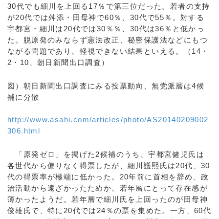
30代でも細川を上回る17％で第三位だった。若者の支持
が20代では舛添・田母神で60％、30代で55％。対する
宇都宮・細川は20代では30％％、30代は36％と低かっ
た。脱原発のみならず憲法改正、秘密保護法などにもつ
ながる問題であり、軽視できない結果といえる。（14・
2・10、朝日新聞出口調査）
図）朝日新聞出口調査にみる投票動向、無党派層は4候
補に分散
http://www.asahi.com/articles/photo/AS20140209002
306.html
「原発ゼロ」を掲げた2候補のうち、宇都宮健児氏は
各世代から偏りなく得票したが、細川護熙氏は20代、30
代の得票率が極端に低かった。20年前に首相を辞め、政
治活動から遠ざかったためか、若年層にとって存在感が
薄かったようだ。若年層で細川氏を上回ったのが田母神
俊雄氏で、特に20代では24％の票を集めた。一方、60代