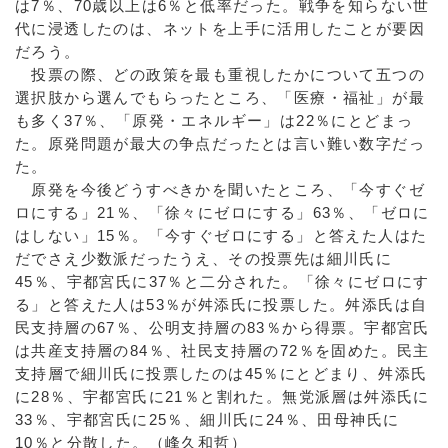
は7％、70歳以上は6％と低率だった。戦争を知らない世
代に浸透したのは、ネットを上手に活用したことが要因
だろう。
投票の際、どの政策を最も重視したかについて五つの
選択肢から選んでもらったところ、「医療・福祉」が最
も多く37％、「原発・エネルギー」は22％にとどまっ
た。原発問題が最大の争点だったとは言い難い数字だっ
た。
原発を今後どうすべきかを聞いたところ、「今すぐゼ
ロにする」21％、「徐々にゼロにする」63％、「ゼロに
はしない」15％。「今すぐゼロにする」と答えた人はた
だでさえ少数派だったうえ、その投票先は細川氏に
45％、宇都宮氏に37％と二分された。「徐々にゼロにす
る」と答えた人は53％が舛添氏に投票した。舛添氏は自
民支持層の67％、公明支持層の83％から得票。宇都宮氏
は共産支持層の84％、社民支持層の72％を固めた。民主
支持層で細川氏に投票したのは45％にとどまり、舛添氏
に28％、宇都宮氏に21％と割れた。無党派層は舛添氏に
33％、宇都宮氏に25％、細川氏に24％、田母神氏に
10％と分散した。（峰久和哲）