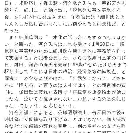
日）。相呼応して鎌田慧・河合弘之氏らも「宇都宮さん
降りろ、細川に」と動き出し「脱原発知事を実現する
会」を1月15日に発足させた。宇都宮氏は「細川氏とき
ちんとした話し合いもなしにお前やめろとは失礼だ」と
断った。
また細川氏側は「一本化の話し合いをするつもりはな
い」と断った。河合氏らはこれを受けて1月20日に「脱
原発知事実現のために細川氏を勝手連的に事務所を作っ
て支援する」と記者会見した。さらに投票日直前の2月3
日、鎌田、河合の両氏を先頭に99歳のむのたけじ氏まで
駆り出して「これは日本の政治、経済路線の転換点」と
両者に一本化をよびかけた。「告示後になって、どちら
かに『降りろ』と言うのは失礼では？」との報道陣の質
問に、鎌田氏は疲れた表情で「再稼働や原発輸出が始ま
ったら、泣いても泣ききれない。お願いするのは失礼じ
ゃないでしょう」と応じという。
河合弁護士によると、公職選挙法上、告示日の午後5
時以降に立候補を取り下げることはできない。個人演説
会などで立候補の辞退を表明し、別の候補への支持を呼
びかけることも違反。要するに「ともかく宇都宮さんが