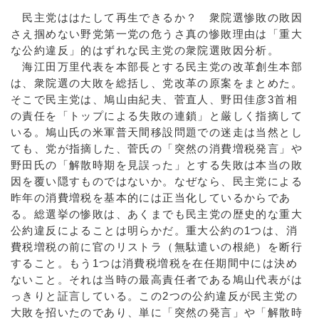
民主党ははたして再生できるか？ 衆院選惨敗の敗因
さえ掴めない野党第一党の危うさ真の惨敗理由は「重大
な公約違反」的はずれな民主党の衆院選敗因分析。
海江田万里代表を本部長とする民主党の改革創生本部
は、衆院選の大敗を総括し、党改革の原案をまとめた。
そこで民主党は、鳩山由紀夫、菅直人、野田佳彦3首相
の責任を「トップによる失敗の連鎖」と厳しく指摘して
いる。鳩山氏の米軍普天間移設問題での迷走は当然とし
ても、党が指摘した、菅氏の「突然の消費増税発言」や
野田氏の「解散時期を見誤った」とする失敗は本当の敗
因を覆い隠すものではないか。なぜなら、民主党による
昨年の消費増税を基本的には正当化しているからであ
る。総選挙の惨敗は、あくまでも民主党の歴史的な重大
公約違反によることは明らかだ。重大公約の1つは、消
費税増税の前に官のリストラ（無駄遣いの根絶）を断行
すること。もう1つは消費税増税を在任期間中には決め
ないこと。それは当時の最高責任者である鳩山代表がは
っきりと証言している。この2つの公約違反が民主党の
大敗を招いたのであり、単に「突然の発言」や「解散時