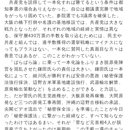
共産党を説得して一本化すれば勝てるという条件は都
知事選の場合ありえなかった。自公は都議選完勝で地域
をがっちり固めていた。参院選でも3議席を確保した。
大阪の橋下打倒や名護の基地移設では、共産党は大きな
戦力となったが、それぞれの地域の経緯と実情は異な
る。保守層430万票の半数を取り込むためには、民主や
共産と組んでは、過半数獲得の選挙戦略にマイナスにな
ってもプラスはない。一本化に賛同した真面目な方々は
善意ではあるが、このことがわかっていない。
「ばらばら論」に乗って一本化論をふりまき脱原発陣
営を混乱させた鎌田氏らの責任は大きい。鎌田氏は一本
化によって、細川氏が勝利すれば安倍の悪政（秘密保護
法強行採決、辺野古米軍基地建設強行、武器輸出解禁、
原発輸出策動など）を止めることができる、と力説し
た。だが菅氏の民主党政権が、大飯原発再稼働、大間原
発など三つの原発工事再開、沖縄の辺野古移転の承認、
尖閣ビデオ流出で「秘密保全法」を準備したことが今日
の「秘密保護法」に繋がった経緯など、すべて知らなか
ったわけではあるまい。それが「菅など元首相4人が脱
原発で立ち上がったのは画期的。この千載一遇のチャン