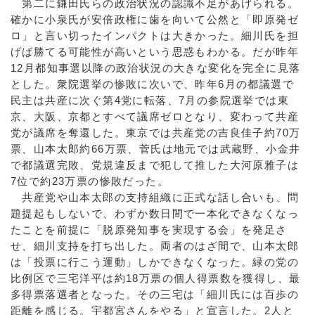
第二に鎌田氏らの政治状況の認識不足があげられる。
確かに小泉氏が安倍政権に歯を向いて公然と「即原発ゼ
ロ」と言い切ったインパクトは大きかった。細川氏を担
げば勝てる可能性が高いという思惑もわかる。だが昨年
12月都知事選以降の政治状況の大きな変化を完全に見落
とした。衆院選挙の惨敗に次いで、昨年6月の都議選で
民主は共産に次ぐ第4党に転落、7月の参院選挙では東
京、大阪、京都とすべて議席ゼロとなり、変わって共産
党が議席を奪還した。東京では共産党の吉良佳子約70万
票、山本太郎約66万票、菅氏は地元では武蔵野、小金井
で都議選完敗、党規違反まで犯して推した大河原雅子は
7位で約23万票の惨敗だった。
共産党や山本太郎の支持組織に正式な話し合いも、問
題提起もしないで、わずか数日間で一本化できなくなっ
たことを前提に「脱原発知事を実現する会」を発足さ
せ、細川支持を打ち出した。両者のはざ間で、山本太郎
は「投票に行こう運動」しかできなくなった。緑の党の
比例区で三宅洋平は約18万票の個人得票数を獲得し、最
多得票落選者となった。その三宅は「細川氏には百歩の
距離を感じる。宇都宮さんをやる」と宣言した。2人と