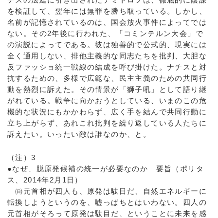
を検証して、翌年には無罪を勝ち取っている。しかし、
名前が記憶されているのは、国会放火事件によってでは
ない。その2年後に行われた、「コミンテルン大会」で
の演説によってである。彼は独善的で公式的、現実には
全く通用しない、排他主義的な同志たちを批判、大胆な
反ファッショ統一戦線の結成を呼び掛けた。ナチスと対
抗するための、多様で広範な、民主主義のための共同行
動を熱烈に訴えた。その情景が「獅子吼」として語り継
がれている。戦争に向かおうとしている、いまのこの危
機的な状況にもかかわらず、広く手を結んで共同行動に
立ち上がらず、あれこれ批判を繰り返している人たちに
訴えたい。いったい敵は誰なのか、と。
（注）3
●なぜ、脱原発候補の統一が必要なのか 要旨（ポリタ
ス、2014年2月1日）
㈰元首相が四人も、原発は駄目だ、自然エネルギーに
転換しようというのを、嘘っぱちとはいわない。四人の
元首相がそろって原発は駄目だ、ということに未来を感