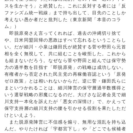
スを生かそう」と絶賛した。これに反対する者には「反
ファシズム統一戦線」まで持ち出して、目先のことしか
考えない愚か者だと批判した（東京新聞「本音のコラ
ム」）
即脱原発さえ言ってくれれば、過去の沖縄切り捨て
や、日米同盟回帰の悪政はすべて忘れるということらし
い。だが細川・小泉は鎌田氏が絶賛する菅や野田ら元首
相を全く無視して、共に組むことを峻拒した。これから
も組まないだろう。なぜなら菅や野田と組んでは保守勢
力の過半数を目指す「即脱原発」の戦略は成功しない。
有権者から否定された民主党の再稼働容認という「原発
ゼロ政策」とは相いれないからだ。逆に菅・鎌田氏らに
まといつかれることは、細川陣営の保守層過半数獲得と
いう選挙戦略の邪魔になるのだ。大げさな記者会見で細
川支持一本化を訴えたが「悪女の深情け」で、かえって
保守支持層の細川支持の腰を引かせる役割を果たしただ
けといえよう。
また脱原発陣営に不信感を煽り、無用な混乱を持ち込
んだ。やりたければ「宇都宮下し」や「どこでも候補者