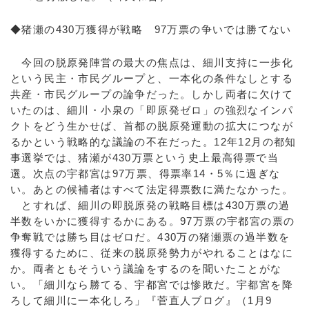
◆猪瀬の430万獲得が戦略 97万票の争いでは勝てない
今回の脱原発陣営の最大の焦点は、細川支持に一歩化
という民主・市民グループと、一本化の条件なしとする
共産・市民グループの論争だった。しかし両者に欠けて
いたのは、細川・小泉の「即原発ゼロ」の強烈なインパ
クトをどう生かせば、首都の脱原発運動の拡大につなが
るかという戦略的な議論の不在だった。12年12月の都知
事選挙では、猪瀬が430万票という史上最高得票で当
選。次点の宇都宮は97万票、得票率14・5％に過ぎな
い。あとの候補者はすべて法定得票数に満たなかった。
とすれば、細川の即脱原発の戦略目標は430万票の過
半数をいかに獲得するかにある。97万票の宇都宮の票の
争奪戦では勝ち目はゼロだ。430万の猪瀬票の過半数を
獲得するために、従来の脱原発勢力がやれることはなに
か。両者ともそういう議論をするのを聞いたことがな
い。「細川なら勝てる、宇都宮では惨敗だ。宇都宮を降
ろして細川に一本化しろ」『菅直人ブログ』（1月9