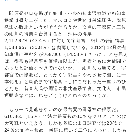
即原発ゼロを掲げた細川・小泉の知事選参戦で都知事
選挙は盛り上がった。マスコミや世間は舛添圧勝、脱原
発派の敗北というがそうだろうか。次点の宇都宮と三位
の細川の得票を合算すると、舛添の得票
2,112,979（43.4％）に対して宇都宮・細川の合計得票
1,938,657（39.8％）は肉薄している。2012年12月の都
知事選に宇都宮が968,960（14.58％）だったことを思え
ば、得票も得票率も倍増加以上だ。両者ともに大健闘で
あったと評価すべきではないか。「細川なら勝てる。宇
都宮では惨敗だ、ともかく宇都宮をやめさせて細川に一
本化を」と最後まで宇都宮下しにこだわった一握りのひ
とたち。菅直人氏や周辺の非共産系学者、文化人、市民
運動家などはこれをどううけとめるのだろうか。
もう一つ見逃せないのが最右翼の田母神の得票だ。
610,865（15％）で法定得票数の10％をクリアしたのは
大善戦といえよう。しかも各紙の出口調査では20代で
24％の支持を集め、舛添に続いて二位に入った。しかも