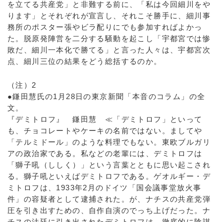
を立てる共産党」と非難する前に、「私は今回細川をや
ります」とそれぞれが宣言し、それこそ勝手に、細川事
務所のポスター張やビラ配りにでも参加すればよかっ
た。脱原発陣営を二分する騒動を起こし「宇都宮では惨
敗だ、細川一本化で勝てる」と言った人々は、宇都宮次
点、細川三位の結果をどう総括するのか。
（注）2
●鎌田慧氏の1月28日の東京新聞「本音のコラム」の全
文。
『デミトロフ』 鎌田慧 ≪「デミトロフ」といって
も、チョコレートやケーキの名前ではない。ましてや
「テルミドール」のような料理でもない。東欧ブルガリ
アの政治家である。私などの老輩には、デミトロフは
「獅子吼（ししく）」という言葉とともに思い起こされ
る。獅子吼といえばデミトロフである。ゲオルギー・デ
ミトロフは、1933年2月のドイツ「国会議事堂放火事
件」の容疑者として逮捕された。が、ナチスの共産党弾
圧を引き出すための、自作自演のでっち上げだった。ナ
チスの法廷に引き出されたデミトロフは、徹底的に陰謀