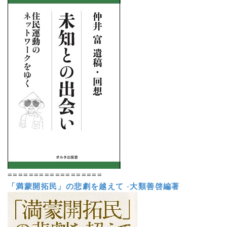
==================
「満蒙開拓民」の悲劇を越えて
-
大類善啓編著