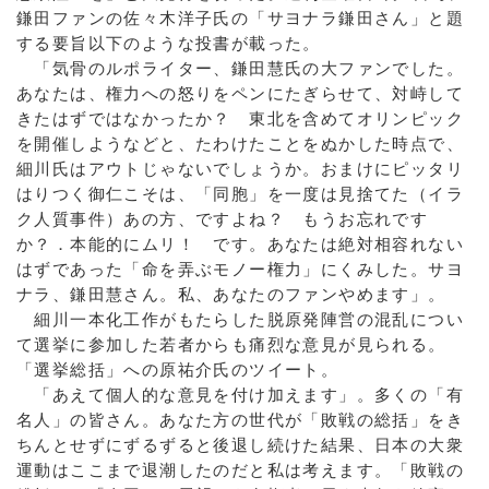
鎌田ファンの佐々木洋子氏の「サヨナラ鎌田さん」と題
する要旨以下のような投書が載った。
「気骨のルポライター、鎌田慧氏の大ファンでした。
あなたは、権力への怒りをペンにたぎらせて、対峙して
きたはずではなかったか？ 東北を含めてオリンピック
を開催しようなどと、たわけたことをぬかした時点で、
細川氏はアウトじゃないでしょうか。おまけにピッタリ
はりつく御仁こそは、「同胞」を一度は見捨てた（イラ
ク人質事件）あの方、ですよね？ もうお忘れです
か？．本能的にムリ！ です。あなたは絶対相容れない
はずであった「命を弄ぶモノー権力」にくみした。サヨ
ナラ、鎌田慧さん。私、あなたのファンやめます」。
細川一本化工作がもたらした脱原発陣営の混乱につい
て選挙に参加した若者からも痛烈な意見が見られる。
「選挙総括」への原祐介氏のツイート。
「あえて個人的な意見を付け加えます」。多くの「有
名人」の皆さん。あなた方の世代が「敗戦の総括」をき
ちんとせずにずるずると後退し続けた結果、日本の大衆
運動はここまで退潮したのだと私は考えます。「敗戦の