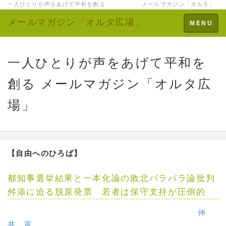
一人ひとりが声をあげて平和を創る メールマガジン「オルタ」
メールマガジン「オルタ広場」
Toggle
MENU
navigation
一人ひとりが声をあげて平和を
創る メールマガジン「オルタ広
場」
【自由へのひろば】
都知事選挙結果と一本化論の敗北バラバラ論批判
舛添に迫る脱原発票 若者は保守支持が圧倒的
仲
井 富