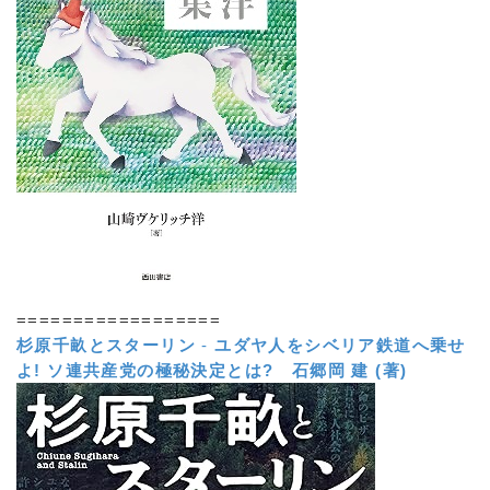
==================
杉原千畝とスターリン
-
ユダヤ人をシベリア鉄道へ乗せ
よ! ソ連共産党の極秘決定とは?
石郷岡 建 (著)