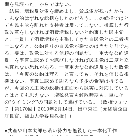
期を見誤った」からではない。
結局、増税反対派を締め出し、賛成派が残ったから、
こんな的はずれな総括をしたのだろう。この総括ではと
ても民主党を離れた支持者は戻ってこない。徹底した行
政改革をしなければ消費増税しないと約束した民主党
と、一貫して消費増税を主張してきた自民党との二者択
一になると、公約通りの自民党が勝つのは当たり前であ
る。要は、政党に対する信頼の問題だ。「重大な公約違
反」を率直に認めてお詫びしなければ民主党は二度と立
ち直れない恐れがある。一度重大な公約違反をした政党
は、「今度の公約は守る」と言っても、それを信じる根
拠はない。率直に認めて謝るなら多少の希望は持てる
が、今回の民主党の総括は正面から誠実に対応している
とはとても思えない。増税発言も解散時期も、単にそ
の“タイミング”の問題として逃げている。（政権ウォッ
チ【第170回】2013年2月14日、田中秀征［元経済企画
庁長官、福山大学客員教授］）
●共産や山本太郎ら若い勢力を無視した一本化工作