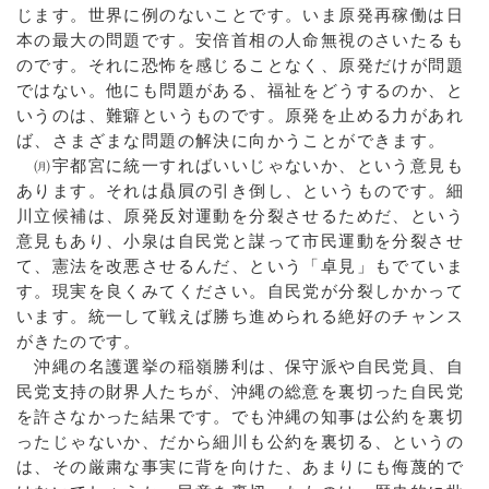
じます。世界に例のないことです。いま原発再稼働は日
本の最大の問題です。安倍首相の人命無視のさいたるも
のです。それに恐怖を感じることなく、原発だけが問題
ではない。他にも問題がある、福祉をどうするのか、と
いうのは、難癖というものです。原発を止める力があれ
ば、さまざまな問題の解決に向かうことができます。
㈪宇都宮に統一すればいいじゃないか、という意見も
あります。それは贔屓の引き倒し、というものです。細
川立候補は、原発反対運動を分裂させるためだ、という
意見もあり、小泉は自民党と謀って市民運動を分裂させ
て、憲法を改悪させるんだ、という「卓見」もでていま
す。現実を良くみてください。自民党が分裂しかかって
います。統一して戦えば勝ち進められる絶好のチャンス
がきたのです。
沖縄の名護選挙の稲嶺勝利は、保守派や自民党員、自
民党支持の財界人たちが、沖縄の総意を裏切った自民党
を許さなかった結果です。でも沖縄の知事は公約を裏切
ったじゃないか、だから細川も公約を裏切る、というの
は、その厳粛な事実に背を向けた、あまりにも侮蔑的で