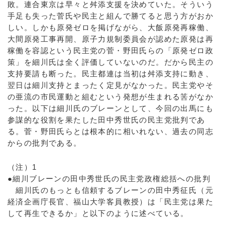
敗。連合東京は早々と舛添支援を決めていた。そういう
手足も失った菅氏や民主と組んで勝てると思う方がおか
しい。しかも原発ゼロを掲げながら、大飯原発再稼働、
大間原発工事再開、原子力規制委員会が認めた原発は再
稼働を容認という民主党の菅・野田氏らの「原発ゼロ政
策」を細川氏は全く評価していないのだ。だから民主の
支持要請も断った。民主都連は当初は舛添支持に動き、
翌日は細川支持とまったく定見がなかった。民主党やそ
の亜流の市民運動と組むという発想が生まれる筈がなか
った。以下は細川氏のブレーンとして、今回の出馬にも
参謀的な役割を果たした田中秀世氏の民主党批判であ
る。菅・野田氏らとは根本的に相いれない、過去の同志
からの批判である。
（注）1
●細川ブレーンの田中秀世氏の民主党政権総括への批判
細川氏のもっとも信頼するブレーンの田中秀征氏（元
経済企画庁長官、福山大学客員教授）は「民主党は果た
して再生できるか」と以下のように述べている。