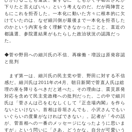
下りたと言えばいい」という考えなのだ。だが両陣営と
もにこれを拒否した。一本化に動いた方々に根本的に欠
けていたのは、なぜ細川側が最後まで一本化を拒否した
のかという内実を全く理解できなかったことと、直近の
都議選、参院選結果がもたらした政治状況の認識だっ
た。
◆菅や野田への細川氏の不信、再稼働・増設は原発容認
と批判
まず第一は、細川氏の民主党や菅、野田に対する不信
感だ。細川氏は2011年の4月、朝日新聞で菅直人氏は総
理の座を降りるべきだと述べた。その理由は、震災原発
対応を含めて民主党政権への批判だった。この中で細川
氏は「菅さんは己をむなしくして『正念場内閣』を作ら
ないといけない。首相は谷垣さんでも、小沢さんでもい
いぐらいの度量がなければできない」。記者が「今の話
が、菅首相への一番のメッセージになったように思いま
すが」という問いに「さあ、どうかな。自分が可愛いう