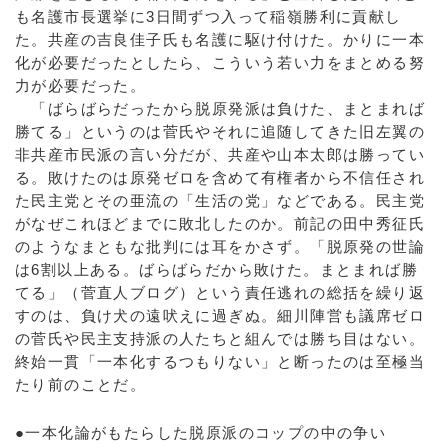
も名護市長選挙に3日間ずつ入って稲嶺勝利に貢献し
た。共産の吉良佳子氏も名護に駆け付けた。かりに一本
化が必要だったとしたら、こういう若い力をまとめる努
力が必要だった。
「ばらばらだったから脱原発派は負けた、まとまれば
勝てる」というのは菅氏やそれに追随してきた旧左翼の
非共産市民派の言い分だが、共産や山本太郎は勝ってい
る。敗けたのは原発ゼロを含めて有権者から不信任され
た民主党とその亜流の「生活の党」などである。民主党
がなぜこれほどまでに敗北したのか。前記の田中秀征氏
のようなまともな批判には耳をかさず。「脱原発の世論
は6割以上ある。ばらばらだから敗けた。まとまれば勝
てる」（菅直人ブログ）という責任逃れの総括を繰り返
すのは、負け犬の遠吠えに過ぎぬ。細川陣営も議席ゼロ
の菅氏や民主支持派の人たちと組んでは勝ち目はない。
終始一貫「一本化するつもりない」と断ったのは至極当
たり前のことだ。
●一本化論がもたらした脱原派のコップの中の争い