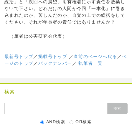
総括」と「次回への展望」を有権者に示す責任を放棄し
ないで下さい。どれだけの人間が今回「一本化」に巻き
込まれたのか、苦しんだのか、自覚の上での総括をして
ください。それが年長者の責任ではありませんか？
（筆者は公害研究会代表）
最新号トップ
／
掲載号トップ
／
直前のページへ戻る
／
ペ
ージのトップ
／
バックナンバー
／
執筆者一覧
検索
AND検索
OR検索