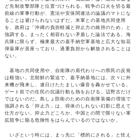
ど先制攻撃部隊と位置づけられる。戦争の口火を切る最
前線の軍事行動が、憲法や安保関連法の論議のマトにな
ることは避けられないはずだ。米軍との基地共同使用
を、政府は「沖縄の負担軽減と抑止力の維持のため」と
強調する。まったく相容れない矛盾した論法である。海
兵隊に限らず、極東最大の嘉手納空軍基地と広大な知花
弾薬庫が居座っており、過重負担から解放されることは
ない。
基地の共同使用や、自衛隊の肩代わりへの県民の反発
は根強い。北朝鮮の緊迫で、嘉手納基地には、次々に外
来機が飛来し、連日けたたましい爆音を轟かせている。
ゲート前での住民の抗議行動も熱をおびる。辺野古だけ
ではないのだ。島しょ防衛のための自衛隊装備の増強で
強調される「抑止力」は、得体のしれない幻影に思えて
仕方がない。抑止力どころか、中国との間で限りない軍
拡競争に陥る危険性をはらんでいるのではないか。
いざという時には、まっ先に「標的にされる」と怯え