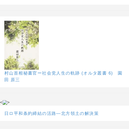
村山首相秘書官ー社会党人生の軌跡 (オルタ叢書 6) 園
田 原三
<
>
日ロ平和条約締結の活路―北方領土の解決策