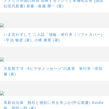
アメリカ帝国の終焉 勃興するアジアと多極化世界 (講談
社現代新書) 新書 –進藤 榮一 (著)
いま言わずして 二人誌「埴輪」単行本（ソフトカバー）
–宇治 敏彦 (著), 小榑 雅章 (著)
天皇陛下“8・8ビデオメッセージ”の真実 単行本 –添田
馨 (著)
革新自治体 熱狂と挫折に何を学ぶか(中公新書) Kindle
版 岡田一郎 (著)