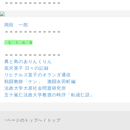
＝＝＝＝＝＝＝＝＝＝＝＝
岡田 一郎
＝＝＝＝＝＝＝＝＝＝＝＝
L i n k
＝＝＝＝＝＝＝＝＝＝＝＝
農と島のありんくりん
高沢英子 日々の記録
リヒテルズ直子のオランダ通信
戦闘教師「ケン」 激闘永田町編
法政大学大原社会問題研究所
五十嵐仁法政大学教授の時評「転成仁語」
↑ページのトップへ
/
トップ