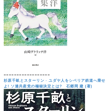
==================
杉原千畝とスターリン
-
ユダヤ人をシベリア鉄道へ乗せ
よ! ソ連共産党の極秘決定とは?
石郷岡 建 (著)