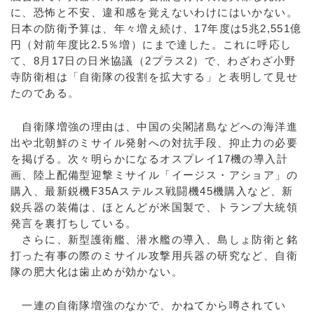
に、恐怖と不安、違和感を覚えないわけにはいかない。
日本の防衛予算は、年々増え続け、17年度は5兆2,551億
円（対前年度比2.5％増）にまで達した。これに呼応し
て、8月17日の日米協議（2プラス2）で、わざわざ小野
寺防衛相は「自衛隊の役割を拡大する」と表明して見せ
たのである。
自衛隊増強の理由は、中国の尖閣諸島などへの海洋進
出や北朝鮮のミサイル発射への対抗手段、抑止力の必要
を掲げる。次々明らかになるオスプレイ17機の導入計
画、陸上配備型迎撃ミサイル「イージス・アショア」の
購入、最新鋭機F35Aステルス戦闘機45機購入など、新
鋭兵器の装備は、ほとんどが米国製で、トランプ大統領
発言を裏打ちしている。
さらに、新型護衛艦、潜水艦の導入、島しょ防衛と銘
打った有事の際のミサイル攻撃用兵器の研究など、自衛
隊の肥大化は歯止めが効かない。
一連の自衛隊増強のなかで、かねてから噂されてい