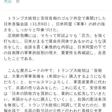
大山 哲
トランプ大統領と安倍首相のゴルフ外交で幕開けした
日米首脳会談（11月6日）。日米同盟《軍事》の絆の強
さを、しっかりと印象づけた。
北朝鮮危機には、そろって対話よりも「圧力」を強く
打ち出し、日米がまるで運命共同体であるかのような演
出をした。会談を貫く象徴的な内容は、日米同盟の下で
の自衛隊の軍事的役割の増大、重要性を再確認し、合意
したことである。
こんな蜜月ムードの中で、トランプ大統領は「首相
は、大量の軍事装備を（米国から）購入するようになる
だろう」と、セールスマンよろしく、軍需産業界に代わ
って、兵器の売り込みをした。これに応えて、安倍首相
は「日本の防衛力を質的にも、量的にも拡充していきた
い。米国からさらに購入していく」と、自国の憲法条項
を無視して、トランプ大統領に同調して見せたのだ。首
脳会談で、兵器の取引話が公然と行われた異様な光景