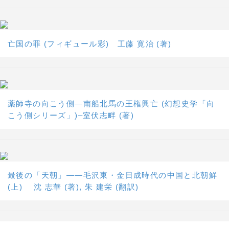
亡国の罪 (フィギュール彩) 工藤 寛治 (著)
薬師寺の向こう側―南船北馬の王権興亡 (幻想史学「向
こう側シリーズ」)–室伏志畔 (著)
最後の「天朝」――毛沢東・金日成時代の中国と北朝鮮
(上) 沈 志華 (著), 朱 建栄 (翻訳)