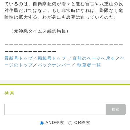
ているのは、自衛隊配備が着々と進む宮古や八重山の反
対住民だけではない。もし非常時になれば、際限なく危
険性は拡大する。わが身にも悪夢は迫っているのだ。
（元沖縄タイムス編集局長）
ーーーーーーーーーーーーーーーーーーーーーーーーー
ーーーーーーーーーーー
最新号トップ
／
掲載号トップ
／
直前のページへ戻る
／
ペ
ージのトップ
／
バックナンバー
／
執筆者一覧
検索
AND検索
OR検索