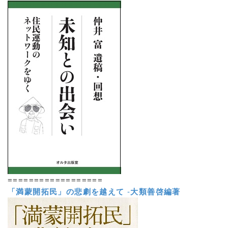
==================
「満蒙開拓民」の悲劇を越えて
-
大類善啓編著