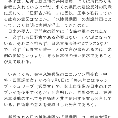
将来は、辺野古新基地の共同使用、はては肩代わりも
射程に入れているはずだ。多くの県民の建設反対の民意
に反して、「辺野古が唯一」に固執、工事を強行してい
る政府の意図はなにか。「水陸機動団」の創設計画によ
って、より鮮明に実態が浮上してきたのだ。
日米の要人、専門家の間では「安保や軍事の観点か
ら、必ずしも辺野古である必要はない」が定説になって
いる。それにも拘らず、日米首脳会談や2プラス2など
で、必ず「辺野古が唯一」との文言が盛られるのは、米
側の要望というより、専ら日本側の強い要求であること
が見て取れる。
いみじくも、在沖米海兵隊のニコルソン司令官（中
将・四軍調整官）が今年3月8日に「将来的にはキャン
プ・シュワーブ（辺野古）で、陸上自衛隊が日本のオス
プレイを使用すべきだ」と言明した。同司令官は、在沖
米軍基地のすべてを自衛隊と共同使用する案も公言して
いる。自衛隊の意図を先取りした発言であろう。
新設される日本版海兵隊の「機動団」は、離島奪還な