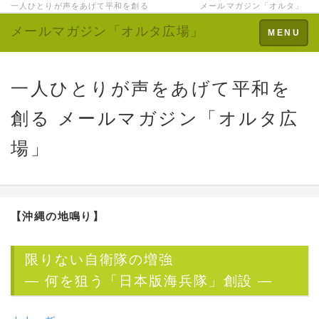
一人ひとりが声をあげて平和を創る メールマガジン「オルタ」
メールマガジン「オルタ広場」
Toggle
MENU
navigation
一人ひとりが声をあげて平和を
創る メールマガジン「オルタ広
場」
【沖縄の地鳴り】
限りない自衛隊の増強
― 何を狙う「日本版海兵隊」創設 ―