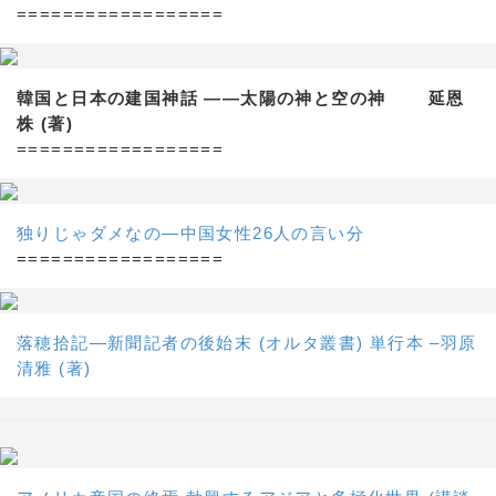
==================
韓国と日本の建国神話 ——太陽の神と空の神 延恩
株 (著)
==================
独りじゃダメなの―中国女性26人の言い分
==================
落穂拾記―新聞記者の後始末 (オルタ叢書) 単行本 –羽原
清雅 (著)