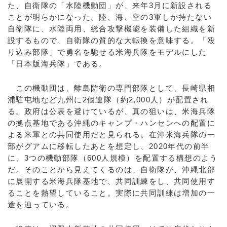
た、自衛隊の「水陸機動団」が、来年3月に新設される
ことが明らかになった。陸、海、空の3軍しか持たない
自衛隊に、水陸両用、総合攻撃機能を装備した組織を新
設するもので、自衛隊の質的な大転換を意味する。「殴
り込み部隊」で勇名を馳せる米海兵隊をモデルにした
「日本版海兵隊」である。
この機動団は、離島防衛の専門部隊として、長崎県相
浦駐屯地など九州に2個連隊（約2,000人）が配置され
る。政府は公表を避けているが、真の狙いは、米海兵隊
の拠点基地である沖縄のキャンプ・ハンセンへの配置に
よる米軍との共同使用だと見られる。在沖米海兵隊の一
部がグアムに移転したあとを想定し、2020年代の前半
に、3つの機動部隊（600人規模）を配置する構想のよう
だ。そのことから見えてくるのは、自衛隊が、沖縄北部
に展開する米海兵隊基地で、共同訓練をし、共同使用す
ることを熱望していること。実際に共同訓練は増加の一
途を辿っている。