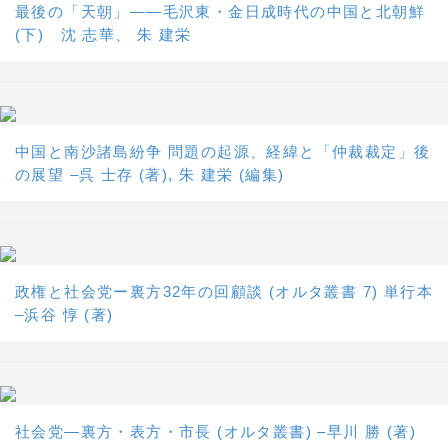
最後の「天朝」――毛沢東・金日成時代の中国と北朝鮮
(下) 沈 志華、 朱 建栄
中国と南沙諸島紛争 問題の起源、経緯と「仲裁裁定」後
の展望 –呉 士存 (著), 朱 建栄 (編集)
政権と社会党ー裏方32年の回顧談 (オルタ叢書 7) 単行本
–浜谷 惇 (著)
社会党―裏方・表方・市長 (オルタ叢書) –早川 勝 (著)