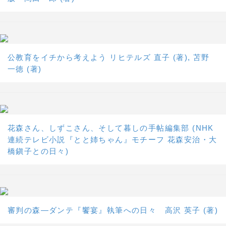
公教育をイチから考えよう リヒテルズ 直子 (著), 苫野
一徳 (著)
花森さん、しずこさん、そして暮しの手帖編集部 (NHK
連続テレビ小説『とと姉ちゃん』モチーフ 花森安治・大
橋鎭子との日々)
審判の森―ダンテ『饗宴』執筆への日々 高沢 英子 (著)