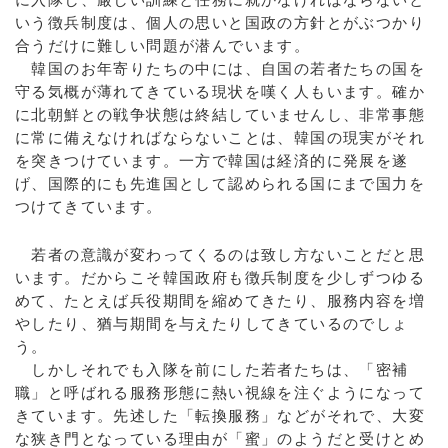
いう徴兵制度は、個人の思いと国政の方針とがぶつかり
合うだけに難しい問題が潜んでいます。
韓国のお年寄りたちの中には、自国の若者たちの国を
守る気概が薄れてきている現状を嘆く人もいます。確か
に北朝鮮との戦争状態は終結していませんし、非常事態
に常に備えなければならないことは、韓国の現実がそれ
を突きつけています。一方で韓国は経済的に発展を遂
げ、国際的にも先進国として認められる国にまで国力を
つけてきています。
若者の意識が変わってくるのは致し方ないことだと思
います。だからこそ韓国政府も徴兵制度を少しずつゆる
めて、たとえば兵役期間を縮めてきたり、服務内容を増
やしたり、猶与期間を与えたりしてきているのでしょ
う。
しかしそれでも入隊を前にした若者たちは、「密補
職」と呼ばれる服務形態に熱い視線を注ぐようになって
きています。先述した「転換服務」などがそれで、大変
な狭き門となっている理由が「蜜」のようだと受けとめ