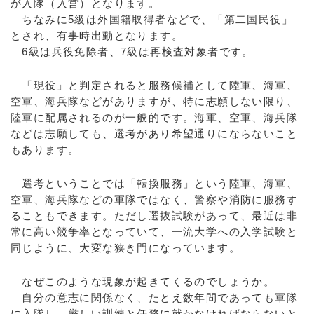
が入隊（入営）となります。
ちなみに5級は外国籍取得者などで、「第二国民役」
とされ、有事時出動となります。
6級は兵役免除者、7級は再検査対象者です。
「現役」と判定されると服務候補として陸軍、海軍、
空軍、海兵隊などがありますが、特に志願しない限り、
陸軍に配属されるのが一般的です。海軍、空軍、海兵隊
などは志願しても、選考があり希望通りにならないこと
もあります。
選考ということでは「転換服務」という陸軍、海軍、
空軍、海兵隊などの軍隊ではなく、警察や消防に服務す
ることもできます。ただし選抜試験があって、最近は非
常に高い競争率となっていて、一流大学への入学試験と
同じように、大変な狭き門になっています。
なぜこのような現象が起きてくるのでしょうか。
自分の意志に関係なく、たとえ数年間であっても軍隊
に入隊し、厳しい訓練と任務に就かなければならないと