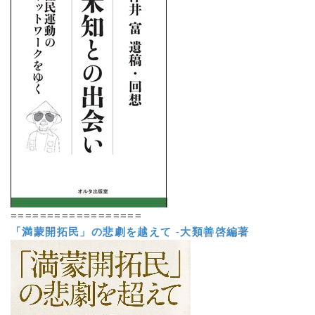
==================
「満蒙開拓民」の悲劇を越えて
-
大類善啓編著