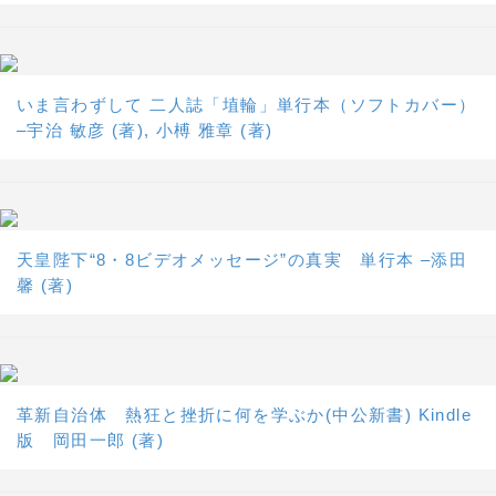
いま言わずして 二人誌「埴輪」単行本（ソフトカバー）
–宇治 敏彦 (著), 小榑 雅章 (著)
天皇陛下“8・8ビデオメッセージ”の真実 単行本 –添田
馨 (著)
革新自治体 熱狂と挫折に何を学ぶか(中公新書) Kindle
版 岡田一郎 (著)