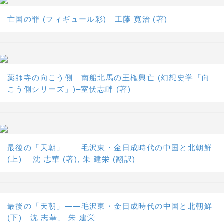
亡国の罪 (フィギュール彩) 工藤 寛治 (著)
薬師寺の向こう側―南船北馬の王権興亡 (幻想史学「向
こう側シリーズ」)–室伏志畔 (著)
最後の「天朝」――毛沢東・金日成時代の中国と北朝鮮
(上) 沈 志華 (著), 朱 建栄 (翻訳)
最後の「天朝」――毛沢東・金日成時代の中国と北朝鮮
(下) 沈 志華、 朱 建栄