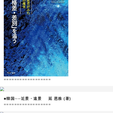
==================
■韓国──近景・遠景 延 恩株 (著)
==================