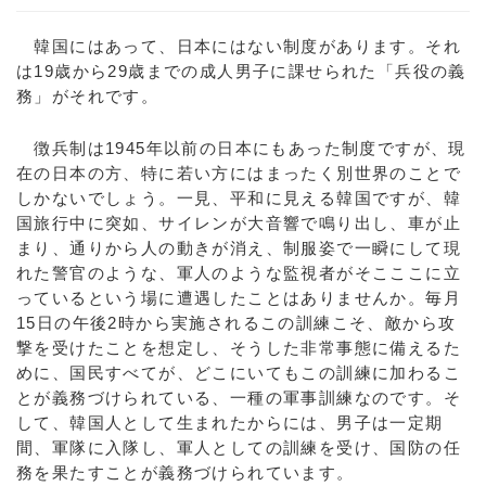
韓国にはあって、日本にはない制度があります。それ
は19歳から29歳までの成人男子に課せられた「兵役の義
務」がそれです。
徴兵制は1945年以前の日本にもあった制度ですが、現
在の日本の方、特に若い方にはまったく別世界のことで
しかないでしょう。一見、平和に見える韓国ですが、韓
国旅行中に突如、サイレンが大音響で鳴り出し、車が止
まり、通りから人の動きが消え、制服姿で一瞬にして現
れた警官のような、軍人のような監視者がそこここに立
っているという場に遭遇したことはありませんか。毎月
15日の午後2時から実施されるこの訓練こそ、敵から攻
撃を受けたことを想定し、そうした非常事態に備えるた
めに、国民すべてが、どこにいてもこの訓練に加わるこ
とが義務づけられている、一種の軍事訓練なのです。そ
して、韓国人として生まれたからには、男子は一定期
間、軍隊に入隊し、軍人としての訓練を受け、国防の任
務を果たすことが義務づけられています。