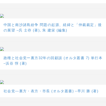
中国と南沙諸島紛争 問題の起源、経緯と「仲裁裁定」後
の展望 –呉 士存 (著), 朱 建栄 (編集)
政権と社会党ー裏方32年の回顧談 (オルタ叢書 7) 単行本
–浜谷 惇 (著)
社会党―裏方・表方・市長 (オルタ叢書) –早川 勝 (著)