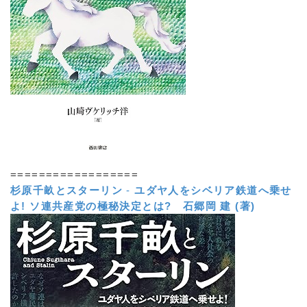
==================
杉原千畝とスターリン
-
ユダヤ人をシベリア鉄道へ乗せ
よ! ソ連共産党の極秘決定とは?
石郷岡 建 (著)