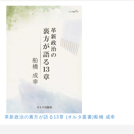
革新政治の裏方が語る13章 (オルタ叢書)船橋 成幸