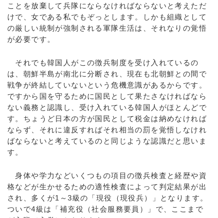
ことを放棄して兵隊にならなければならないと考えただ
けで、女である私でもぞっとします。しかも組織として
の厳しい統制が強制される軍隊生活は、それなりの覚悟
が必要です。
それでも韓国人がこの徴兵制度を受け入れているの
は、朝鮮半島が南北に分断され、現在も北朝鮮との間で
戦争が終結していないという危機意識があるからです。
ですから国を守るために国民として果たさなければなら
ない義務と認識し、受け入れている韓国人がほとんどで
す。ちょうど日本の方が国民として税金は納めなければ
ならず、それに違反すればそれ相当の罰を覚悟しなけれ
ばならないと考えているのと同じような認識だと思いま
す。
身体や学力などいくつもの項目の徴兵検査と経歴や資
格などが生かせるための適性検査によって判定結果が出
され、多くが1～3級の「現役（現役兵）」となります。
ついで4級は「補充役（社会服務要員）」で、ここまで