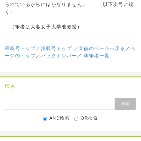
られているからにほかなりません。 （以下次号に続
く）
（筆者は大妻女子大学准教授）
最新号トップ
／
掲載号トップ
／
直前のページへ戻る
／
ペ
ージのトップ
／
バックナンバー
／
執筆者一覧
検索
AND検索
OR検索