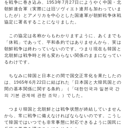
を戦争に巻き込み、1953年7月27日にようやく中国・北
朝鮮連合軍（実際には旧ソヴィエト連邦も加わっていま
したが）とアメリカを中心とした国連軍が朝鮮戦争休戦
協定に署名することになりました。
この協定は名称からもわかりますように、あくまでも
「休戦」であって、平和条約ではありませんから、実は
朝鮮戦争は終わっていないのです。つまり現在も韓国と
北朝鮮は戦争時と何も変わらない関係のままになってい
るわけです。
ちなみに韓国と日本との間で国交正常化を果たしたの
は、1965年6月22日に結ばれた「日本国と大韓民国との
間の基本関係に関する条約」（「대한민국과 일본국 간
의 기본 관계에 관한 조약」）でした。
つまり韓国と北朝鮮とは戦争状態が終結していません
から、常に戦争に備えなければならないのです。こうし
て韓国ではいつでも非常事態に対応できるように国民に