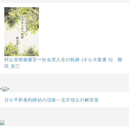
村山首相秘書官ー社会党人生の軌跡 (オルタ叢書 6) 園
田 原三
<
>
日ロ平和条約締結の活路―北方領土の解決策