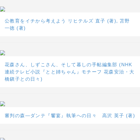
公教育をイチから考えよう リヒテルズ 直子 (著), 苫野
一徳 (著)
花森さん、しずこさん、そして暮しの手帖編集部 (NHK
連続テレビ小説『とと姉ちゃん』モチーフ 花森安治・大
橋鎭子との日々)
審判の森―ダンテ『饗宴』執筆への日々 高沢 英子 (著)