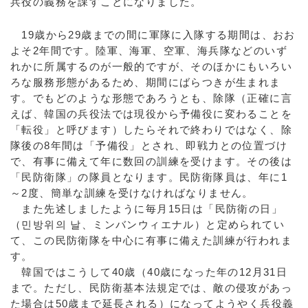
兵役の義務を課すことになりました。
19歳から29歳までの間に軍隊に入隊する期間は、おお
よそ2年間です。陸軍、海軍、空軍、海兵隊などのいず
れかに所属するのが一般的ですが、そのほかにもいろい
ろな服務形態があるため、期間にばらつきが生まれま
す。でもどのような形態であろうとも、除隊（正確に言
えば、韓国の兵役法では現役から予備役に変わることを
「転役」と呼びます）したらそれで終わりではなく、除
隊後の8年間は「予備役」とされ、即戦力との位置づけ
で、有事に備えて年に数回の訓練を受けます。その後は
「民防衛隊」の隊員となります。民防衛隊員は、年に1
～2度、簡単な訓練を受けなければなりません。
また先述しましたように毎月15日は「民防衛の日」
（민방위의 날、ミンバンウィエナル）と定められてい
て、この民防衛隊を中心に有事に備えた訓練が行われま
す。
韓国ではこうして40歳（40歳になった年の12月31日
まで。ただし、民防衛基本法規定では、敵の侵攻があっ
た場合は50歳まで延長される）になってようやく兵役義