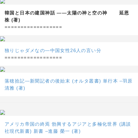
韓国と日本の建国神話 ——太陽の神と空の神 延恩
株 (著)
==================
独りじゃダメなの―中国女性26人の言い分
==================
落穂拾記―新聞記者の後始末 (オルタ叢書) 単行本 –羽原
清雅 (著)
アメリカ帝国の終焉 勃興するアジアと多極化世界 (講談
社現代新書) 新書 –進藤 榮一 (著)