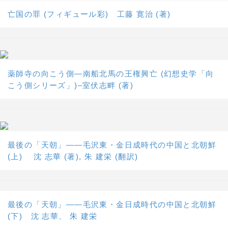
亡国の罪 (フィギュール彩) 工藤 寛治 (著)
薬師寺の向こう側―南船北馬の王権興亡 (幻想史学「向
こう側シリーズ」)–室伏志畔 (著)
最後の「天朝」――毛沢東・金日成時代の中国と北朝鮮
(上) 沈 志華 (著), 朱 建栄 (翻訳)
最後の「天朝」――毛沢東・金日成時代の中国と北朝鮮
(下) 沈 志華、 朱 建栄