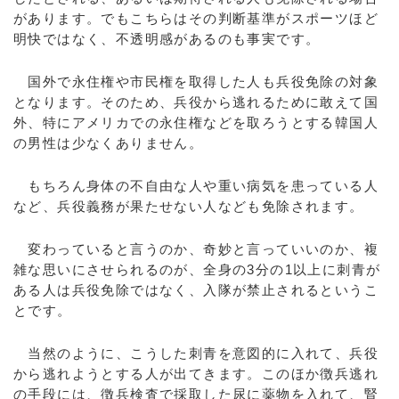
があります。でもこちらはその判断基準がスポーツほど
明快ではなく、不透明感があるのも事実です。
国外で永住権や市民権を取得した人も兵役免除の対象
となります。そのため、兵役から逃れるために敢えて国
外、特にアメリカでの永住権などを取ろうとする韓国人
の男性は少なくありません。
もちろん身体の不自由な人や重い病気を患っている人
など、兵役義務が果たせない人なども免除されます。
変わっていると言うのか、奇妙と言っていいのか、複
雑な思いにさせられるのが、全身の3分の1以上に刺青が
ある人は兵役免除ではなく、入隊が禁止されるというこ
とです。
当然のように、こうした刺青を意図的に入れて、兵役
から逃れようとする人が出てきます。このほか徴兵逃れ
の手段には、徴兵検査で採取した尿に薬物を入れて、腎