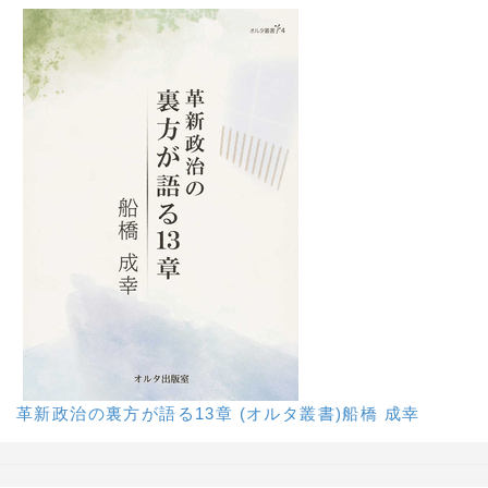
革新政治の裏方が語る13章 (オルタ叢書)船橋 成幸