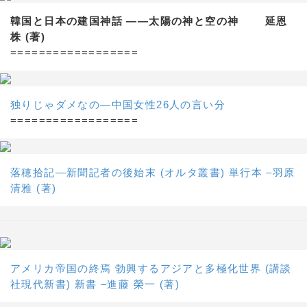
韓国と日本の建国神話 ——太陽の神と空の神 延恩
株 (著)
==================
独りじゃダメなの―中国女性26人の言い分
==================
落穂拾記―新聞記者の後始末 (オルタ叢書) 単行本 –羽原
清雅 (著)
アメリカ帝国の終焉 勃興するアジアと多極化世界 (講談
社現代新書) 新書 –進藤 榮一 (著)