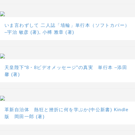
いま言わずして 二人誌「埴輪」単行本（ソフトカバー）
–宇治 敏彦 (著), 小榑 雅章 (著)
天皇陛下“8・8ビデオメッセージ”の真実 単行本 –添田
馨 (著)
革新自治体 熱狂と挫折に何を学ぶか(中公新書) Kindle
版 岡田一郎 (著)