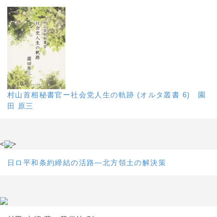
村山首相秘書官ー社会党人生の軌跡 (オルタ叢書 6) 園
田 原三
<
>
日ロ平和条約締結の活路―北方領土の解決策