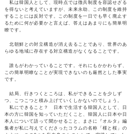
私は韓国人として、現時点では徴兵制度を容認せざる
を得ないと考えていますが、未来永劫、この制度を維持
することには反対です。この制度を一日でも早く廃止す
るために何が必要かと言えば、答えはあまりにも簡単明
瞭です。
北朝鮮との対立構造が消え去ることであり、世界のあ
らゆる地域に存在する対立構造がなくなることです。
誰もがわかっていることです。それにもかかわらず、
この簡単明瞭なことが実現できないのも厳然とした事実
です。
結局、行きつくところは、私ができることを少しず
つ、こつこつと積み上げていくしかないのでしょう。
私にできること？ 日本で生活する韓国人として、日
本の方に韓国を知っていただくこと、韓国人に日本や日
本人について語って聞かせること、まさに『オルタ』編
集者が私に与えてくださったコラムの名称「槿と桜」の