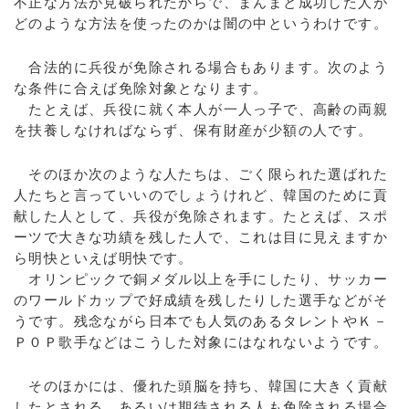
不正な方法が見破られたからで、まんまと成功した人が
どのような方法を使ったのかは闇の中というわけです。
合法的に兵役が免除される場合もあります。次のよう
な条件に合えば免除対象となります。
たとえば、兵役に就く本人が一人っ子で、高齢の両親
を扶養しなければならず、保有財産が少額の人です。
そのほか次のような人たちは、ごく限られた選ばれた
人たちと言っていいのでしょうけれど、韓国のために貢
献した人として、兵役が免除されます。たとえば、スポ
ーツで大きな功績を残した人で、これは目に見えますか
ら明快といえば明快です。
オリンピックで銅メダル以上を手にしたり、サッカー
のワールドカップで好成績を残したりした選手などがそ
うです。残念ながら日本でも人気のあるタレントやＫ－
Ｐ０Ｐ歌手などはこうした対象にはなれないようです。
そのほかには、優れた頭脳を持ち、韓国に大きく貢献
したとされる、あるいは期待される人も免除される場合