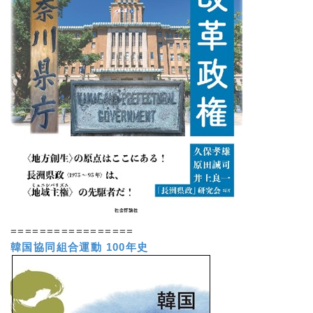
=================
韓国協同組合運動 100年史