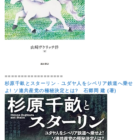
==================
杉原千畝とスターリン
-
ユダヤ人をシベリア鉄道へ乗せ
よ! ソ連共産党の極秘決定とは?
石郷岡 建 (著)