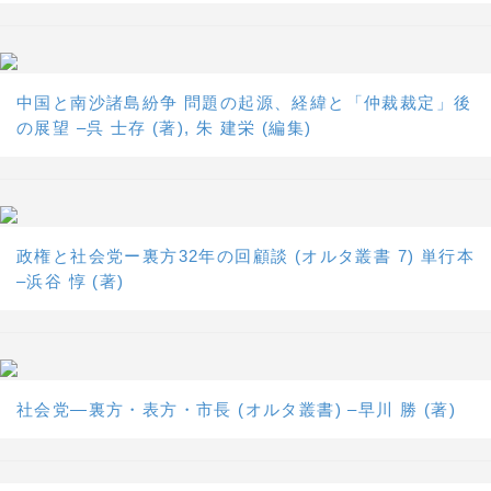
中国と南沙諸島紛争 問題の起源、経緯と「仲裁裁定」後
の展望 –呉 士存 (著), 朱 建栄 (編集)
政権と社会党ー裏方32年の回顧談 (オルタ叢書 7) 単行本
–浜谷 惇 (著)
社会党―裏方・表方・市長 (オルタ叢書) –早川 勝 (著)