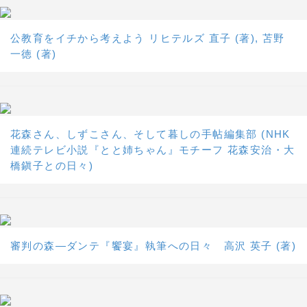
公教育をイチから考えよう リヒテルズ 直子 (著), 苫野
一徳 (著)
花森さん、しずこさん、そして暮しの手帖編集部 (NHK
連続テレビ小説『とと姉ちゃん』モチーフ 花森安治・大
橋鎭子との日々)
審判の森―ダンテ『饗宴』執筆への日々 高沢 英子 (著)