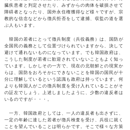
臓疾患者と判定させたり、みずからの肉体を破損させて
障碍者となったり、国外永住権獲得など様々ですが、宗
教的な信念などから徴兵拒否をして逮捕、収監の道を選
ぶ人もいます。
韓国の若者にとって徴兵制度（兵役義務）は、国防が
全国民の義務として位置づけられていますから、決して
避けて通れないものになっています。でも韓国政府は、
こうした制度が若者に歓迎されていないこともよく知っ
ています。しかしその一方で、現在の北朝鮮との現実か
らは、国防をおろそかにできないことを韓国の国民が十
分に理解しているという認識も政府は持っています。何
よりも韓国人がこの徴兵制度を受け入れていることがそ
の証左でしょう。上述しましたように、少数の違反者は
いるのですが・・・。
一方、韓国政府としては、一人の違反者も出さずに、
一定の年齢に達した若者が徴兵検査を受け、兵役に就く
ことを望んでいることは明らかです。そこで様々な方策