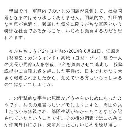
韓国では、軍隊内でのいじめ問題が発覚して、社会問
題となるのはそう珍しくありません。閉鎖的で、抑圧的
な空気が色濃く、鬱屈した気分に陥りがちな軍隊という
特殊な社会であるからこそ、いじめも頻発するのだと思
われます。
今からちょうど2年ほど前の2014年6月21日、江原道
（강원도；カンウォンド）高城（고성；ソン）郡で一人
の兵長が同僚5人を射殺、7名を負傷させて逃走し、投降
説得中に自殺未遂を起こした事件は、日本でもかなり大
きく報道されましたから、覚えている方もいらっしゃる
のではないでしょうか。
この衝撃的な事件の原因がどうやらいじめにあったよ
うです。兵長の遺書らしいメモによりますと、周囲の兵
士たちから無視され、部隊生活が辛かったことなどが記
されていたということです。その後の調査ではこの兵長
が仲間外れにされ、先輩兵士たちはいじめを繰り返し、