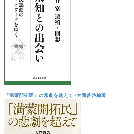
==================
「満蒙開拓民」の悲劇を越えて
-
大類善啓編著