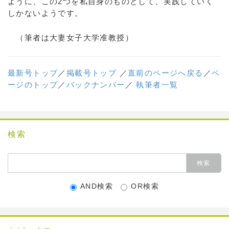
ように、この2つを私自身のものとして、実践していく
しかないようです。
（筆者は大妻女子大学准教授）
最新号トップ
／
掲載号トップ
／
直前のページへ戻る
／
ペ
ージのトップ
／
バックナンバー
／
執筆者一覧
検索
AND検索
OR検索