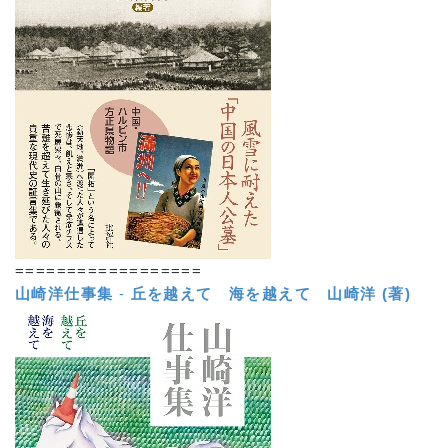
==================
山崎洋仕事集
-
丘を越えて 海を越えて
山崎洋 (著)