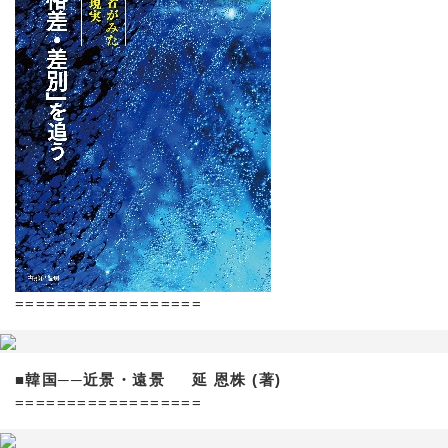
==================
■韓国──近景・遠景 延 恩株 (著)
==================