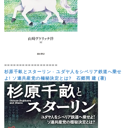
==================
杉原千畝とスターリン
-
ユダヤ人をシベリア鉄道へ乗せ
よ! ソ連共産党の極秘決定とは?
石郷岡 建 (著)