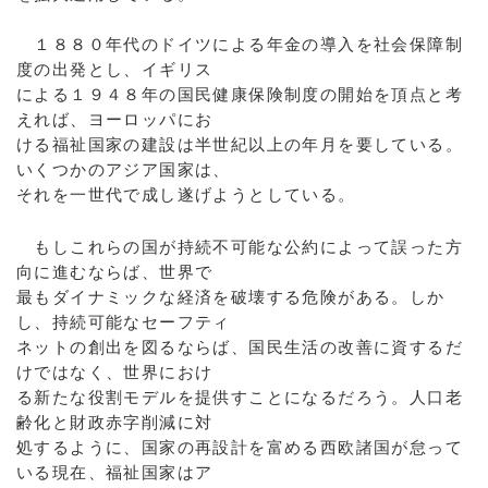
１８８０年代のドイツによる年金の導入を社会保障制
度の出発とし、イギリス
による１９４８年の国民健康保険制度の開始を頂点と考
えれば、ヨーロッパにお
ける福祉国家の建設は半世紀以上の年月を要している。
いくつかのアジア国家は、
それを一世代で成し遂げようとしている。
もしこれらの国が持続不可能な公約によって誤った方
向に進むならば、世界で
最もダイナミックな経済を破壊する危険がある。しか
し、持続可能なセーフティ
ネットの創出を図るならば、国民生活の改善に資するだ
けではなく、世界におけ
る新たな役割モデルを提供すことになるだろう。人口老
齢化と財政赤字削減に対
処するように、国家の再設計を富める西欧諸国が怠って
いる現在、福祉国家はア