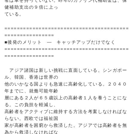
者は車を持っていない。昨年のガソリン代補助金は、保
健補助支出の９倍に上っ
ている。
========================================
================
■後発のメリット ― キャッチアップだけでなく
========================================
================
アジア諸国は新しい挑戦に直面している。シンガポー
ル、韓国、香港は世界の
他のいかなる国よりも急速に高齢化している。２０４０
年までに、就働可能年齢
層にある２人が６５歳以上の高齢者１人を養うことにな
る。この負担を軽減し、
高齢者をアクティブに維持する方法を考案しなければな
らない。西欧では福祉国
家が高齢者を困窮から救済した。アジアでは高齢者を無
為から救済しなければな