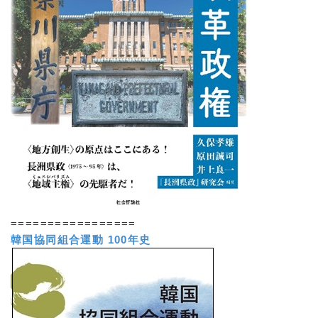
=================
韓国協同組合運動 100年史