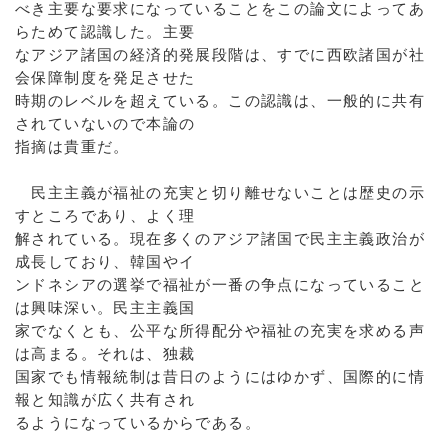
べき主要な要求になっていることをこの論文によってあ
らためて認識した。主要
なアジア諸国の経済的発展段階は、すでに西欧諸国が社
会保障制度を発足させた
時期のレベルを超えている。この認識は、一般的に共有
されていないので本論の
指摘は貴重だ。
民主主義が福祉の充実と切り離せないことは歴史の示
すところであり、よく理
解されている。現在多くのアジア諸国で民主主義政治が
成長しており、韓国やイ
ンドネシアの選挙で福祉が一番の争点になっていること
は興味深い。民主主義国
家でなくとも、公平な所得配分や福祉の充実を求める声
は高まる。それは、独裁
国家でも情報統制は昔日のようにはゆかず、国際的に情
報と知識が広く共有され
るようになっているからである。