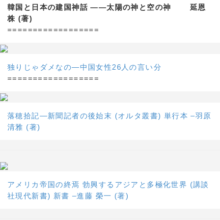
韓国と日本の建国神話 ——太陽の神と空の神 延恩
株 (著)
==================
独りじゃダメなの―中国女性26人の言い分
==================
落穂拾記―新聞記者の後始末 (オルタ叢書) 単行本 –羽原
清雅 (著)
アメリカ帝国の終焉 勃興するアジアと多極化世界 (講談
社現代新書) 新書 –進藤 榮一 (著)