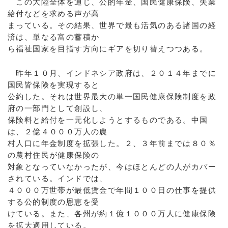
この大陸全体を通じ、公的年金、国民健康保険、失業
給付などを求める声が高
まっている。その結果、世界で最も活気のある諸国の経
済は、単なる富の蓄積か
ら福祉国家を目指す方向にギアを切り替えつつある。
昨年１０月、インドネシア政府は、２０１４年までに
国民皆保険を実現すると
公約した。それは世界最大の単一国民健康保険制度を政
府の一部門として創設し、
保険料と給付を一元化しようとするものである。中国
は、２億４０００万人の農
村人口に年金制度を拡張した。２、３年前までは８０％
の農村住民が健康保険の
対象となっていなかったが、今はほとんどの人がカバー
されている。インドでは、
４０００万世帯が最低賃金で年間１００日の仕事を提供
する公的制度の恩恵を受
けている。また、各州が約１億１０００万人に健康保険
を拡大適用している。