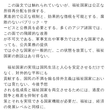
この論文では触れられていないが、福祉国家は公正な
所得再分配を担保する、
累進的で公正な税制と、効果的な徴税を可能とする、腐
敗のないパブリック・サ
ービスと公務員を必要とする。多くのアジア諸国では、
この面での飛躍的な改善
が不可欠である。軍事支出や軍事力では大きな国家であ
っても、公共業務の提供
では小さな国家が一般的だ。この状態を放置して、福祉
国家の創設はあり得ない。
福祉国家の実現は国民生活と人心を安定させるだけで
なく、対外的な平和にも
貢献する。国民の不満を煽る排外主義は福祉国家におい
ては育たない。今後予想
される低成長と福祉国家を両立させるためには、過度の
競争と格差を抑制する政
策とそれを実現できる国家機能が必要だ。福祉は、経済
の発展レベルと同様に、