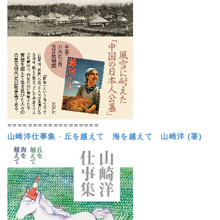
==================
山崎洋仕事集
-
丘を越えて 海を越えて
山崎洋 (著)