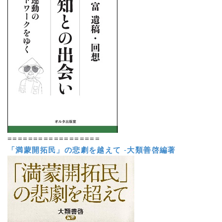
==================
「満蒙開拓民」の悲劇を越えて
-
大類善啓編著