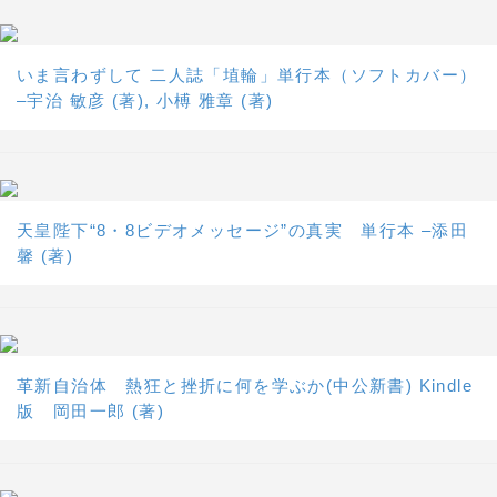
いま言わずして 二人誌「埴輪」単行本（ソフトカバー）
–宇治 敏彦 (著), 小榑 雅章 (著)
天皇陛下“8・8ビデオメッセージ”の真実 単行本 –添田
馨 (著)
革新自治体 熱狂と挫折に何を学ぶか(中公新書) Kindle
版 岡田一郎 (著)