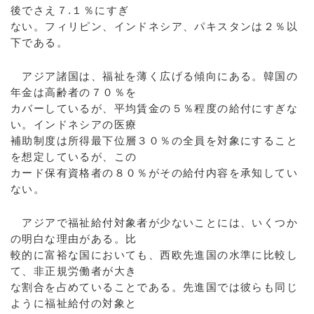
後でさえ７.１％にすぎ
ない。フィリピン、インドネシア、パキスタンは２％以
下である。
アジア諸国は、福祉を薄く広げる傾向にある。韓国の
年金は高齢者の７０％を
カバーしているが、平均賃金の５％程度の給付にすぎな
い。インドネシアの医療
補助制度は所得最下位層３０％の全員を対象にすること
を想定しているが、この
カード保有資格者の８０％がその給付内容を承知してい
ない。
アジアで福祉給付対象者が少ないことには、いくつか
の明白な理由がある。比
較的に富裕な国においても、西欧先進国の水準に比較し
て、非正規労働者が大き
な割合を占めていることである。先進国では彼らも同じ
ように福祉給付の対象と