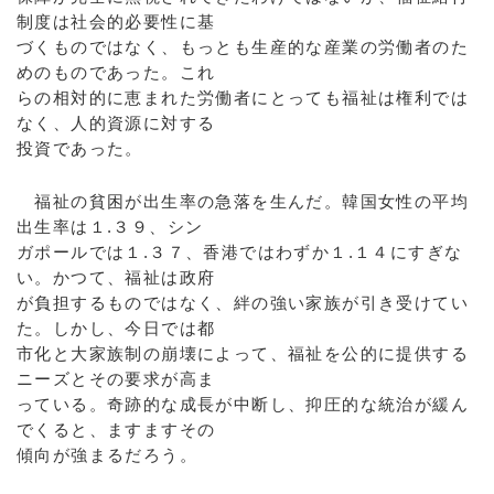
制度は社会的必要性に基
づくものではなく、もっとも生産的な産業の労働者のた
めのものであった。これ
らの相対的に恵まれた労働者にとっても福祉は権利では
なく、人的資源に対する
投資であった。
福祉の貧困が出生率の急落を生んだ。韓国女性の平均
出生率は１.３９、シン
ガポールでは１.３７、香港ではわずか１.１４にすぎな
い。かつて、福祉は政府
が負担するものではなく、絆の強い家族が引き受けてい
た。しかし、今日では都
市化と大家族制の崩壊によって、福祉を公的に提供する
ニーズとその要求が高ま
っている。奇跡的な成長が中断し、抑圧的な統治が緩ん
でくると、ますますその
傾向が強まるだろう。