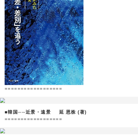
==================
■韓国──近景・遠景 延 恩株 (著)
==================