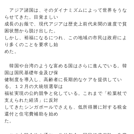
アジア諸国は、そのダイナミズムによって世界をうな
らせてきた。目覚ましい
成長のお蔭で、現代アジアは歴史上前代未聞の速度で貧
困状態から脱け出した。
しかし、裕福になるにつれ、この地域の市民は政府によ
り多くのことを要求し始
めた。
韓国や台湾のような富める国はさらに進んでいる。韓
国は国民基礎年金及び保
健制度を導入し、高齢者に長期的なケアを提供してい
る。１２月の大統領選挙は
福祉実現の公約競争と化している。これまで「松葉杖で
支えられた経済」に反対
してきたシンガポールでさえも、低所得層に対する税金
還付と住宅費補助を始め
た。