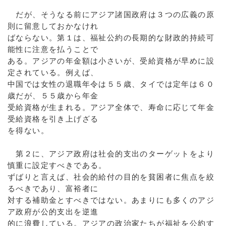
だが、そうなる前にアジア諸国政府は３つの広義の原
則に留意しておかなけれ
ばならない。第１は、福祉公約の長期的な財政的持続可
能性に注意を払うことで
ある。アジアの年金額は小さいが、受給資格が早めに設
定されている。例えば、
中国では女性の退職年令は５５歳、タイでは定年は６０
歳だが、５５歳から年金
受給資格が生まれる。アジア全体で、寿命に応じて年金
受給資格を引き上げざる
を得ない。
第２に、アジア政府は社会的支出のターゲットをより
慎重に設定すべきである。
ずばりと言えば、社会的給付の目的を貧困者に焦点を絞
るべきであり、富裕者に
対する補助金とすべきではない。あまりにも多くのアジ
ア政府が公的支出を逆進
的に浪費している。アジアの政治家たちが福祉を公約す