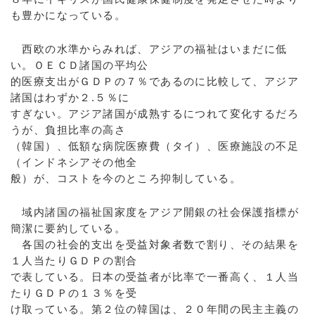
も豊かになっている。
西欧の水準からみれば、アジアの福祉はいまだに低
い。ＯＥＣＤ諸国の平均公
的医療支出がＧＤＰの７％であるのに比較して、アジア
諸国はわずか２.５％に
すぎない。アジア諸国が成熟するにつれて変化するだろ
うが、負担比率の高さ
（韓国）、低額な病院医療費（タイ）、医療施設の不足
（インドネシアその他全
般）が、コストを今のところ抑制している。
域内諸国の福祉国家度をアジア開銀の社会保護指標が
簡潔に要約している。
各国の社会的支出を受益対象者数で割り、その結果を
１人当たりＧＤＰの割合
で表している。日本の受益者が比率で一番高く、１人当
たりＧＤＰの１３％を受
け取っている。第２位の韓国は、２０年間の民主主義の