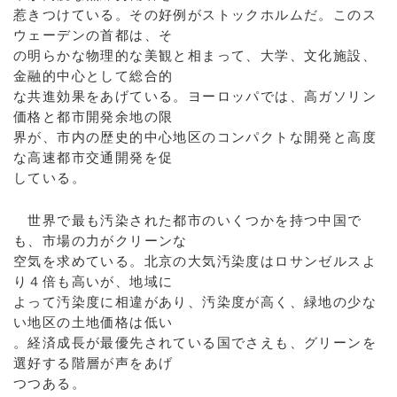
惹きつけている。その好例がストックホルムだ。このス
ウェーデンの首都は、そ
の明らかな物理的な美観と相まって、大学、文化施設、
金融的中心として総合的
な共進効果をあげている。ヨーロッパでは、高ガソリン
価格と都市開発余地の限
界が、市内の歴史的中心地区のコンパクトな開発と高度
な高速都市交通開発を促
している。
世界で最も汚染された都市のいくつかを持つ中国で
も、市場の力がクリーンな
空気を求めている。北京の大気汚染度はロサンゼルスよ
り４倍も高いが、地域に
よって汚染度に相違があり、汚染度が高く、緑地の少な
い地区の土地価格は低い
。経済成長が最優先されている国でさえも、グリーンを
選好する階層が声をあげ
つつある。