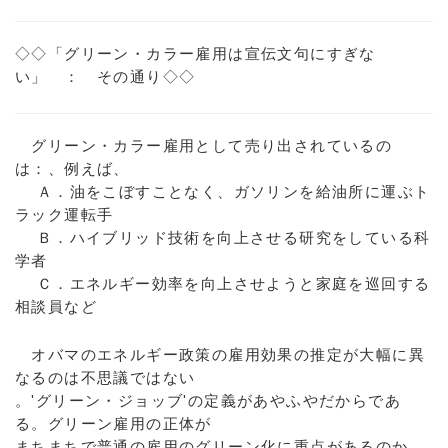
◇◇「グリーン・カラー雇用は宣伝文句にすぎな
い」 ： その通り◇◇
グリーン・カラー雇用として売り出されているの
は：、例えば、
Ａ．油をこぼすことなく、ガソリンを給油所に運ぶト
ラック運転手
Ｂ．ハイブリッド技術を向上させる研究をしている科
学者
Ｃ．エネルギー効率を向上させようと家庭を巡回する
相談員など
オバマのエネルギー政策の雇用効果の推定が大幅に異
なるのは不思議ではない
。'グリーン・ジョッブ'の定義があやふやだからであ
る。グリーン雇用の正体が
まちまちで普通の雇用のグリーン化に重点があるのか、