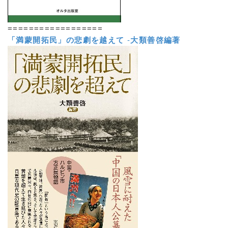
==================
「満蒙開拓民」の悲劇を越えて
-
大類善啓編著