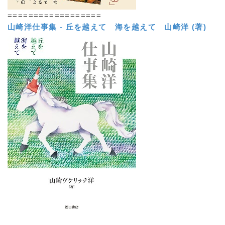
==================
山崎洋仕事集
-
丘を越えて 海を越えて
山崎洋 (著)