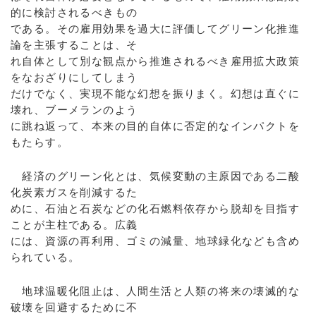
的に検討されるべきもの
である。その雇用効果を過大に評価してグリーン化推進
論を主張することは、そ
れ自体として別な観点から推進されるべき雇用拡大政策
をなおざりにしてしまう
だけでなく、実現不能な幻想を振りまく。幻想は直ぐに
壊れ、ブーメランのよう
に跳ね返って、本来の目的自体に否定的なインパクトを
もたらす。
経済のグリーン化とは、気候変動の主原因である二酸
化炭素ガスを削減するた
めに、石油と石炭などの化石燃料依存から脱却を目指す
ことが主柱である。広義
には、資源の再利用、ゴミの減量、地球緑化なども含め
られている。
地球温暖化阻止は、人間生活と人類の将来の壊滅的な
破壊を回避するために不