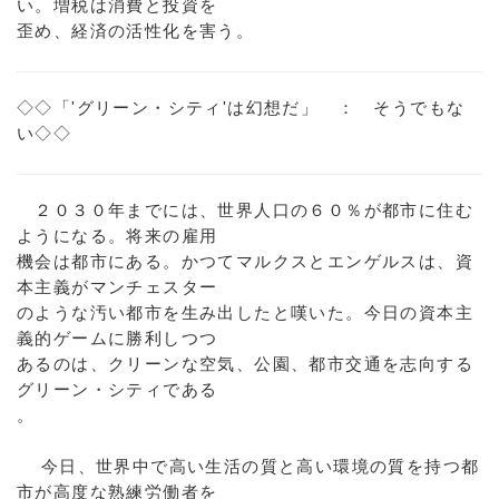
い。増税は消費と投資を
歪め、経済の活性化を害う。
◇◇「'グリーン・シティ'は幻想だ」 ： そうでもな
い◇◇
２０３０年までには、世界人口の６０％が都市に住む
ようになる。将来の雇用
機会は都市にある。かつてマルクスとエンゲルスは、資
本主義がマンチェスター
のような汚い都市を生み出したと嘆いた。今日の資本主
義的ゲームに勝利しつつ
あるのは、クリーンな空気、公園、都市交通を志向する
グリーン・シティである
。
今日、世界中で高い生活の質と高い環境の質を持つ都
市が高度な熟練労働者を