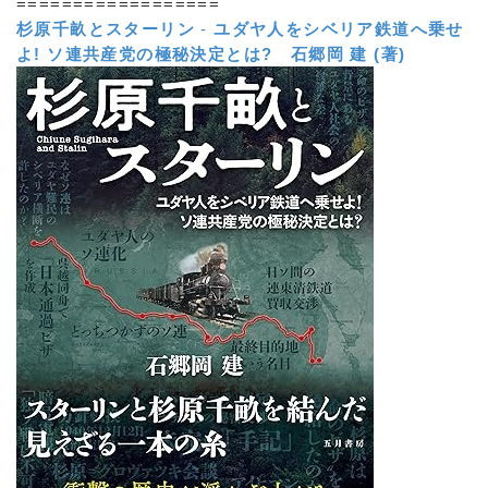
==================
杉原千畝とスターリン
-
ユダヤ人をシベリア鉄道へ乗せ
よ! ソ連共産党の極秘決定とは?
石郷岡 建 (著)