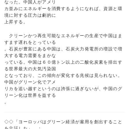
なった。中国人がアメリ
カ並みにエネルギーを消費するようになれば、資源と環
境に対する圧力は劇的に
上昇する。
クリーンかつ再生可能なエネルギーの生産で中国はま
すます遅れをとっている
。石炭が豊富にある中国は、石炭火力発電所の増設で増
大する電力需要をまかな
っている。中国は６０億トン以上の二酸化炭素を排出す
る世界最大の大気汚染国
となっており、この傾向が変化する兆候は見られない。
中国がグリーン化でアメ
リカを追い越すというのは誇張に過ぎないが、中国のグ
リーン化は世界を益する
。
◇◇「ヨーロッパはグリーン経済が雇用を創出すること
を立証した」 ：