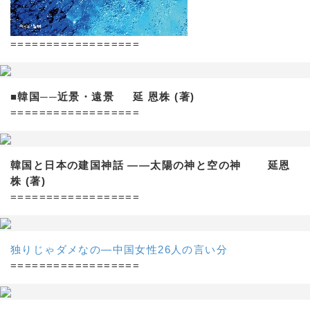
==================
■韓国──近景・遠景 延 恩株 (著)
==================
韓国と日本の建国神話 ——太陽の神と空の神 延恩
株 (著)
==================
独りじゃダメなの―中国女性26人の言い分
==================