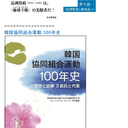
=================
韓国協同組合運動 100年史