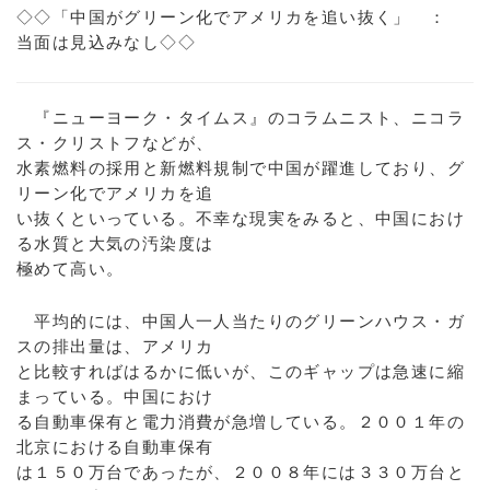
◇◇「中国がグリーン化でアメリカを追い抜く」 ：
当面は見込みなし◇◇
『ニューヨーク・タイムス』のコラムニスト、ニコラ
ス・クリストフなどが、
水素燃料の採用と新燃料規制で中国が躍進しており、グ
リーン化でアメリカを追
い抜くといっている。不幸な現実をみると、中国におけ
る水質と大気の汚染度は
極めて高い。
平均的には、中国人一人当たりのグリーンハウス・ガ
スの排出量は、アメリカ
と比較すればはるかに低いが、このギャップは急速に縮
まっている。中国におけ
る自動車保有と電力消費が急増している。２００１年の
北京における自動車保有
は１５０万台であったが、２００８年には３３０万台と