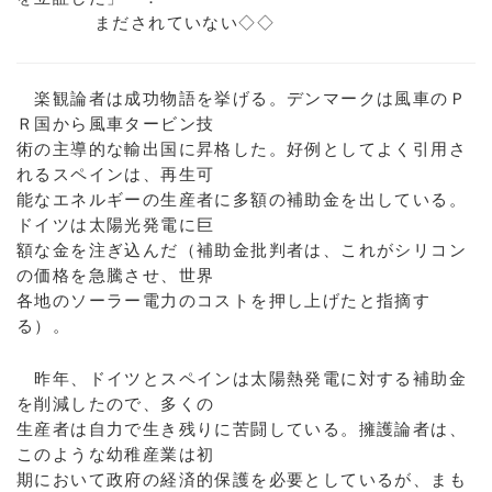
まだされていない◇◇
楽観論者は成功物語を挙げる。デンマークは風車のＰ
Ｒ国から風車タービン技
術の主導的な輸出国に昇格した。好例としてよく引用さ
れるスペインは、再生可
能なエネルギーの生産者に多額の補助金を出している。
ドイツは太陽光発電に巨
額な金を注ぎ込んだ（補助金批判者は、これがシリコン
の価格を急騰させ、世界
各地のソーラー電力のコストを押し上げたと指摘す
る）。
昨年、ドイツとスペインは太陽熱発電に対する補助金
を削減したので、多くの
生産者は自力で生き残りに苦闘している。擁護論者は、
このような幼稚産業は初
期において政府の経済的保護を必要としているが、まも