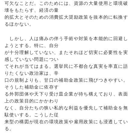
可欠なことだ。このためには、資源の大量使用と環境破
壊をもたらす、経済の量
的拡大とそのための消費拡大奨励政策を抜本的に転換す
るほかない。
しかし、人は痛みの伴う手術や対策を本能的に回避し
ようとする。特に、自分
が十分理解していない、またそれほど切実に必要性を実
感していない問題につい
てそれが当てはまる。選挙民に不都合な真実を率直に語
りたくない政治家は、辛
口の規制よりも、甘口の補助金政策に飛びつきやすい。
そうした補助金に依存す
る外郭団体や天下り受け皿企業が待ち構えており、表面
上の政策目的にかかわり
なく、自分たちの狭い私的な利益を優先して補助金を無
駄使いする。こうした従
来型の構図が現在の環境政策や雇用政策にも浸透してい
る。