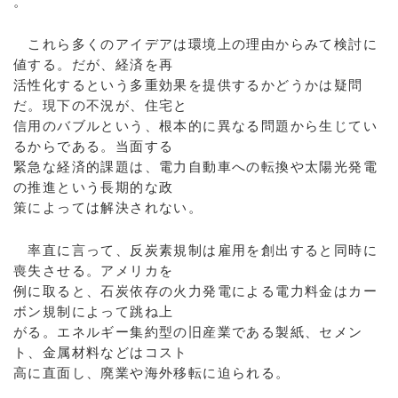
。
これら多くのアイデアは環境上の理由からみて検討に
値する。だが、経済を再
活性化するという多重効果を提供するかどうかは疑問
だ。現下の不況が、住宅と
信用のバブルという、根本的に異なる問題から生じてい
るからである。当面する
緊急な経済的課題は、電力自動車への転換や太陽光発電
の推進という長期的な政
策によっては解決されない。
率直に言って、反炭素規制は雇用を創出すると同時に
喪失させる。アメリカを
例に取ると、石炭依存の火力発電による電力料金はカー
ボン規制によって跳ね上
がる。エネルギー集約型の旧産業である製紙、セメン
ト、金属材料などはコスト
高に直面し、廃業や海外移転に迫られる。