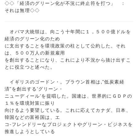
◇◇「経済のグリーン化が不況に終止符を打つ」 ：
それは無理◇◇
オバマ大統領は、向こう十年間に１，５００億ドルを
経済のグリーン化のため
に支出することを環境政策の柱として公約した。それ
は、５００万人の新規雇用
を創出することになり、これにより不況から抜け出すこ
とに役立つと述べた。
イギリスのゴードン・。ブラウン首相は,"低炭素経
済"を創出する'グリーン・
ニューディール'を提唱した。国連は、世界的にＧＤＰの
１％を環境対策に振り
向けるよう要望している。これに応えてカナダ、日本、
韓国などの富裕国は、エ
コ‐フレンドリーなプロジェクトやグリーン・ビジネスを
推進しようとしている