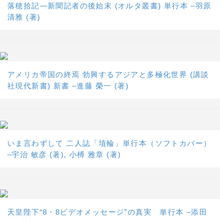
落穂拾記―新聞記者の後始末 (オルタ叢書) 単行本 –羽原
清雅 (著)
アメリカ帝国の終焉 勃興するアジアと多極化世界 (講談
社現代新書) 新書 –進藤 榮一 (著)
いま言わずして 二人誌「埴輪」単行本（ソフトカバー）
–宇治 敏彦 (著), 小榑 雅章 (著)
天皇陛下“8・8ビデオメッセージ”の真実 単行本 –添田