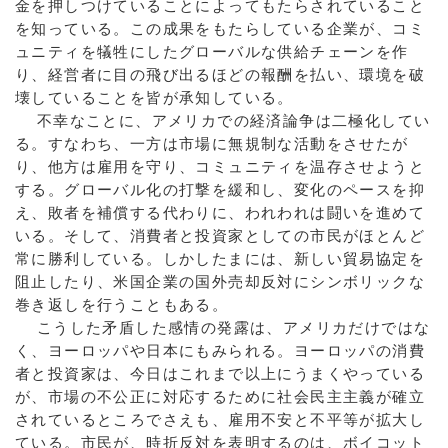
金を押しつけていることによってもたらされていること
を知っている。この成果をもたらしている企業が、コミ
ュニティを犠牲にしたグローバルな供給チェーンを作
り、経営者に目の飛び出るほどの報酬を払い、環境を破
壊していることを皆が承知している。
不幸なことに、アメリカでの経済論争は二極化してい
る。すなわち、一方は市場に無規制な活動をさせたが
り、他方は雇用を守り、コミュニティを温存させようと
する。グローバル化の打撃を緩和し、変化のペースを抑
え、敗者を補償する代わりに、われわれは闘いを進めて
いる。そして、消費者と投資家としての市民がほとんど
常に勝利している。しかしたまには、新しい貿易協定を
阻止したり、米国企業の国外売却反対にシンボリックな
巻き返しを行うこともある。
こうした矛盾した感情の発露は、アメリカだけではな
く、ヨーロッパや日本にもみられる。ヨーロッパの消費
者と投資家は、今日はこれまで以上にうまくやっている
が、市場の不公正に対応するために社会民主主義が確立
されているところでさえも、雇用不安と不平等が拡大し
ている。市民が、時折反対を表明するのは、ボイコット