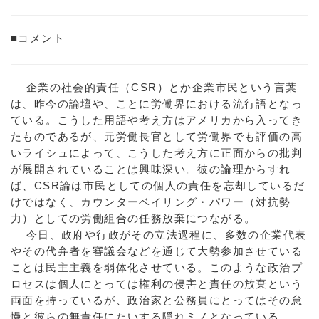
■コメント
企業の社会的責任（CSR）とか企業市民という言葉
は、昨今の論壇や、ことに労働界における流行語となっ
ている。こうした用語や考え方はアメリカから入ってき
たものであるが、元労働長官として労働界でも評価の高
いライシュによって、こうした考え方に正面からの批判
が展開されていることは興味深い。彼の論理からすれ
ば、CSR論は市民としての個人の責任を忘却しているだ
けではなく、カウンターベイリング・パワー（対抗勢
力）としての労働組合の任務放棄につながる。
今日、政府や行政がその立法過程に、多数の企業代表
やその代弁者を審議会などを通じて大勢参加させている
ことは民主主義を弱体化させている。このような政治プ
ロセスは個人にとっては権利の侵害と責任の放棄という
両面を持っているが、政治家と公務員にとってはその怠
慢と彼らの無責任にたいする隠れミノとなっている。