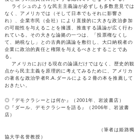
ライシュのような民主主義論が必ずしも多数意見では
なく、アメリカでは（そして日本でもそれに影響さ
れ）、企業市民（会社）により直接的に大きな政治参加
の可能性を与えることを擁護、推進する議論が広く行わ
れている。その大きな論拠の一つは、「投票権なくし
て、納税なし」との古典的議論を敷衍し、大口納税者の
企業に政治的責任と権限を与えるべきとすることであ
る。
アメリカにおける現在の論議だけではなく、歴史的観
点から民主主義を原理的に考えてみるために、アメリカ
の著名な政治学者R.A.ダールによる２冊の本を推薦して
おきたい。
◎『デモクラシーとは何か』（2001年、岩波書店）
◎『ダール、デモクラシーを語る』（2006年、岩波書
店）
（筆者は姫路獨
協大学名誉教授）