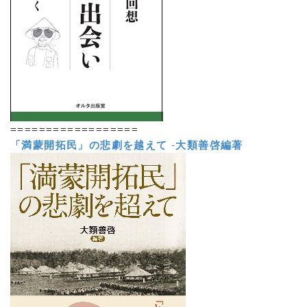
==================
「満蒙開拓民」の悲劇を越えて
-
大類善啓編著