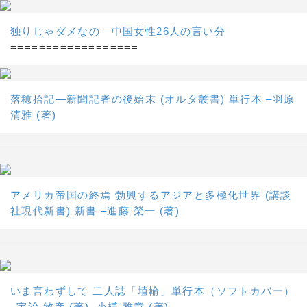
独りじゃダメなの―中国女性26人の言い分
==================
落穂拾記―新聞記者の後始末 (オルタ叢書) 単行本 –羽原
清雅 (著)
アメリカ帝国の終焉 勃興するアジアと多極化世界 (講談
社現代新書) 新書 –進藤 榮一 (著)
いま言わずして 二人誌「埴輪」単行本（ソフトカバー）
–宇治 敏彦 (著), 小榑 雅章 (著)