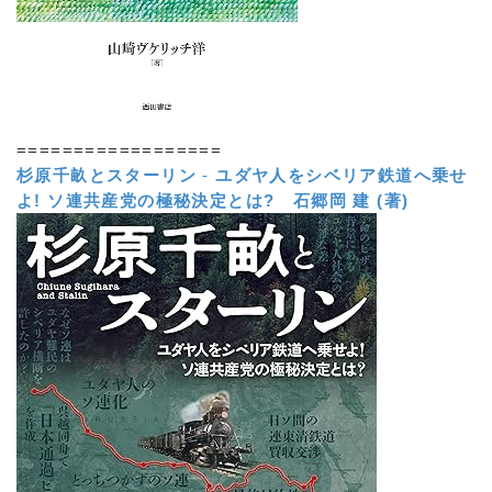
==================
杉原千畝とスターリン
-
ユダヤ人をシベリア鉄道へ乗せ
よ! ソ連共産党の極秘決定とは?
石郷岡 建 (著)