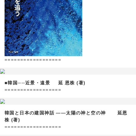
==================
■韓国──近景・遠景 延 恩株 (著)
==================
韓国と日本の建国神話 ——太陽の神と空の神 延恩
株 (著)
==================