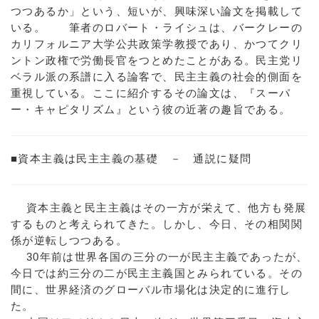
つつあるか」という、短いが、興味深い論文を掲載して
いる。 筆者のロバート・ライシュは、バークレーの
カリフォルニア大学公共政策学教授であり、かつてクリ
ントン政権で労働長官をつとめたことがある。民主党リ
ベラル派の系譜に入る論客で、民主主義の社会的側面を
重視している。ここに紹介するその論文は、『スーパ
ー・キャピタリズム』という彼の近著の趣旨である。
■資本主義は民主主義の基礎 － 通説に疑問
資本主義と民主主義はその一方が栄えて、他方も発展
するものと考えられてきた。しかし、今日、その相関関
係が逆転しつつある。
30年前は世界各国の三分の一が民主主義であったが、
今日では約三分の二が民主主義国とみられている。その
間に、世界経済のグローバル市場化は決定的に進行し
た。