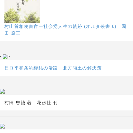
村山首相秘書官ー社会党人生の軌跡 (オルタ叢書 6) 園
田 原三
<
>
日ロ平和条約締結の活路―北方領土の解決策
村田 忠禧 著 花伝社 刊