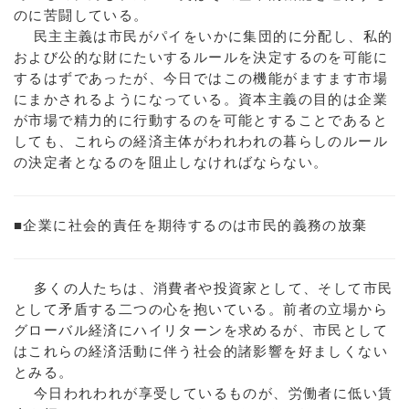
のに苦闘している。
民主主義は市民がパイをいかに集団的に分配し、私的
および公的な財にたいするルールを決定するのを可能に
するはずであったが、今日ではこの機能がますます市場
にまかされるようになっている。資本主義の目的は企業
が市場で精力的に行動するのを可能とすることであると
しても、これらの経済主体がわれわれの暮らしのルール
の決定者となるのを阻止しなければならない。
■企業に社会的責任を期待するのは市民的義務の放棄
多くの人たちは、消費者や投資家として、そして市民
として矛盾する二つの心を抱いている。前者の立場から
グローバル経済にハイリターンを求めるが、市民として
はこれらの経済活動に伴う社会的諸影響を好ましくない
とみる。
今日われわれが享受しているものが、労働者に低い賃