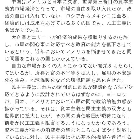
中国はアメリカと日本に次ぎ、世界第三番目の資本主
義的市場経済となって、市場の自由を取り入れたが、政
治の自由は入れていない。ロシアからメキシコに至る、
経済的には成果をあげている多くの国でも、民主主義は
名ばかりである。
大企業とエリートが経済的成果を横取りするのを許
し、市民の関心事に対応すべき政府の能力を低下させて
いるという、近年においてアメリカを悩ませてきたと同
じ問題をこれらの国もかかえている。
自由な市場が多くの人々にかつてない繁栄をもたらし
てはいるが、所得と富の不平等を拡大し、雇用の不安定
化を生み、地球温暖化などの環境問題を悪化させた。
民主主義はこれらの諸問題に市民が建設的な方法で対
応できるように設計されているはずなのに、ヨーロッ
パ、日本、アメリカにおいて市民の間で政治的無力感が
拡がっている。それは、資本主義と民主主義の双方とも
世界的に拡大したが、その間の責任範囲が曖昧になり、
前者が民主主義を阻害するようになったからであろう。
資本主義が個々の消費者の望むところにすばやく対応し
ているのに対し、民主主義はその基本的機能を遂行する