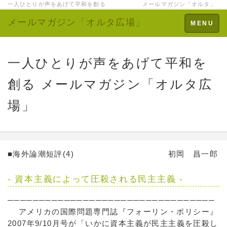
一人ひとりが声をあげて平和を創る メールマガジン「オルタ」
メールマガジン「オルタ広場」
Toggle
MENU
navigation
一人ひとりが声をあげて平和を
創る メールマガジン「オルタ広
場」
■海外論潮短評(4) 初岡 昌一郎
- 資本主義によって圧殺される民主主義 -
─────────────────────────────────
アメリカの国際問題専門誌『フォーリン・ポリシー』
2007年9/10月号が「いかに資本主義が民主主義を圧殺し