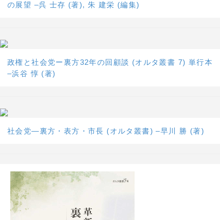
の展望 –呉 士存 (著), 朱 建栄 (編集)
政権と社会党ー裏方32年の回顧談 (オルタ叢書 7) 単行本
–浜谷 惇 (著)
社会党―裏方・表方・市長 (オルタ叢書) –早川 勝 (著)