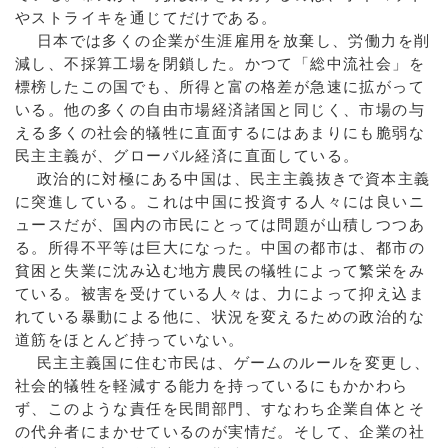
やストライキを通じてだけである。
日本では多くの企業が生涯雇用を放棄し、労働力を削
減し、不採算工場を閉鎖した。かつて「総中流社会」を
標榜したこの国でも、所得と富の格差が急速に拡がって
いる。他の多くの自由市場経済諸国と同じく、市場の与
える多くの社会的犠牲に直面するにはあまりにも脆弱な
民主主義が、グローバル経済に直面している。
政治的に対極にある中国は、民主主義抜きで資本主義
に突進している。これは中国に投資する人々には良いニ
ュースだが、国内の市民にとっては問題が山積しつつあ
る。所得不平等は巨大になった。中国の都市は、都市の
貧困と失業に沈み込む地方農民の犠牲によって繁栄をみ
ている。被害を受けている人々は、力によって抑え込ま
れている暴動による他に、状況を変えるための政治的な
道筋をほとんど持っていない。
民主主義国に住む市民は、ゲームのルールを変更し、
社会的犠牲を軽減する能力を持っているにもかかわら
ず、このような責任を民間部門、すなわち企業自体とそ
の代弁者にまかせているのが実情だ。そして、企業の社