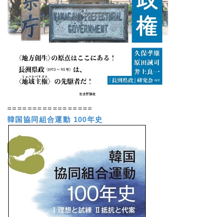
=================
韓国協同組合運動 100年史