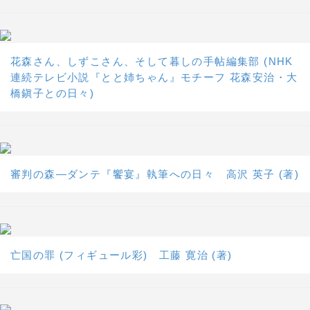
花森さん、しずこさん、そして暮しの手帖編集部 (NHK
連続テレビ小説『とと姉ちゃん』モチーフ 花森安治・大
橋鎭子との日々)
審判の森―ダンテ『饗宴』執筆への日々 高沢 英子 (著)
亡国の罪 (フィギュール彩) 工藤 寛治 (著)