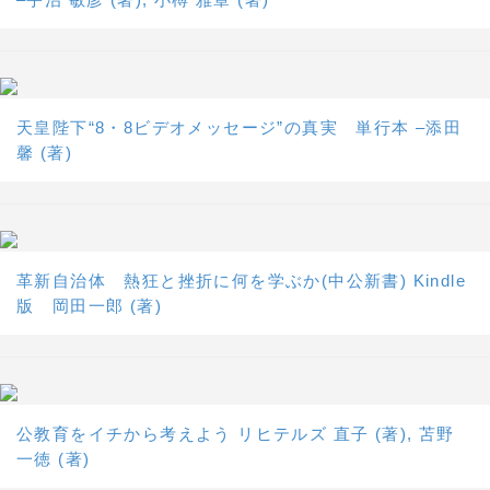
天皇陛下“8・8ビデオメッセージ”の真実 単行本 –添田
馨 (著)
革新自治体 熱狂と挫折に何を学ぶか(中公新書) Kindle
版 岡田一郎 (著)
公教育をイチから考えよう リヒテルズ 直子 (著), 苫野
一徳 (著)