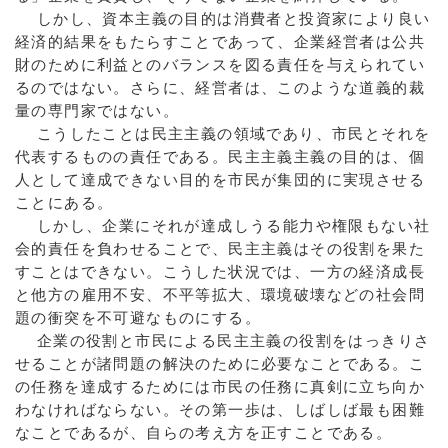
しかし、資本主義の目的は消費者と投資家により良い
経済的結果をもたらすことであって、企業経営者は公共
財のために利益とのバランスを図る責任を与えられてい
るのではない。さらに、経営者は、このような道義的裁
量の専門家ではない。
こうしたことは民主主義の領域であり、市民とそれを
代表するものの責任である。民主主義主義の目的は、個
人として達成できない目的を市民が集団的に実現させる
ことにある。
しかし、企業にそれが達成しうる能力や権限もない社
会的責任を負わせることで、民主主義はその役割を果た
すことはできない。こうした状況では、一方の経済成長
と他方の雇用不安、不平等拡大、環境破壊などの社会問
題の衝突を不可避なものにする。
企業の役割と市民による民主主義の役割をはっきりさ
せることが諸問題の解決のために必要なことである。こ
の任務を達成するためには市民の任務に真剣に立ち向か
わなければならない。その第一歩は、しばしば最も困難
なことであるが、自らの考え方を正すことである。