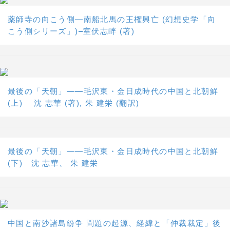
薬師寺の向こう側―南船北馬の王権興亡 (幻想史学「向
こう側シリーズ」)–室伏志畔 (著)
最後の「天朝」――毛沢東・金日成時代の中国と北朝鮮
(上) 沈 志華 (著), 朱 建栄 (翻訳)
最後の「天朝」――毛沢東・金日成時代の中国と北朝鮮
(下) 沈 志華、 朱 建栄
中国と南沙諸島紛争 問題の起源、経緯と「仲裁裁定」後