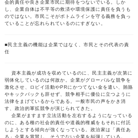
会的責任や良き企業市民に期待をつないでいる。しか
し、企業自体は不平等の救済や環境保護に責任を負うも
のではない。市民こそがボトムラインを守る義務を負っ
ていることが忘れられているのにすぎない。
■民主主義の機能は企業ではなく、市民とその代表の責
任
資本主義が成功を収めているのに、民主主義が次第に
弱体化しているのは何故か。企業がグローバルな競争を
激化させ、ロビイ活動やPRにかつてない金を遣い、賄賂
やキックバックも辞せず、競争相手に優位に立つように
法律をまげているからである。一般市民の声をかき消
す、政治的軍拡競争が演じられてきた。
企業がますます立法活動を左右するようになっている
のに、ある種の社会的責任や道義的権威をもそれに付託
しようとする傾向が強くなっている。政治家は「責任あ
る」企業を賞賛し、そうでない企業を糾弾している。