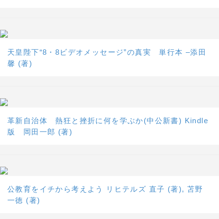
天皇陛下“8・8ビデオメッセージ”の真実 単行本 –添田
馨 (著)
革新自治体 熱狂と挫折に何を学ぶか(中公新書) Kindle
版 岡田一郎 (著)
公教育をイチから考えよう リヒテルズ 直子 (著), 苫野
一徳 (著)