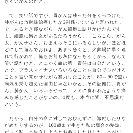
きゃいかんのだと。
で、笑い話ですが、胃がんは残った分をくっつけた、
肺がんは放射線治療したが3割残っていると言われた。
で、あるとき寝ながら、がん細胞に語りかけたんです
よ。細胞に男と女があるだろうから、「こらこら、がん
太、がん子さん、おまえらそこにいるらしいが、ほどほ
どにして遊んでおれよ。あまり急ぐと、火葬場に早く連
れて行かれて、俺もお前も灰になっちゃうから」なんて
笑い話だけど、とにかく命の第一責任は自分だというこ
とで、プラスマイナスいろいろなことを自分で心がける
ことを言い聞かせながら努力したことが、80～90で重い
病気を乗り越えた理由じゃないかと。その証拠に、胃が
ん、肺がん、いろいろやって、ノミに食われたような痛
みも感じたことがないの。1度も。本当に皆、不思議だ
という。
だから、自分の命に対しておびえずに、激励したりな
だめたりするのが、100歳まで生きた私の場合の秘訣。
だって私、長生きしようとお参りしたりしたことがな