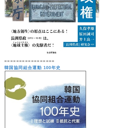
=================
韓国協同組合運動 100年史