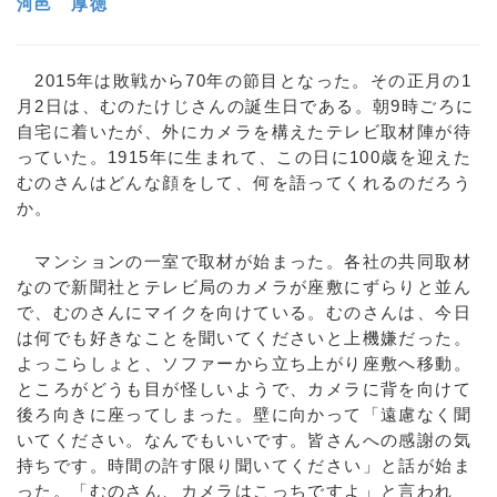
河邑 厚徳
2015年は敗戦から70年の節目となった。その正月の1
月2日は、むのたけじさんの誕生日である。朝9時ごろに
自宅に着いたが、外にカメラを構えたテレビ取材陣が待
っていた。1915年に生まれて、この日に100歳を迎えた
むのさんはどんな顔をして、何を語ってくれるのだろう
か。
マンションの一室で取材が始まった。各社の共同取材
なので新聞社とテレビ局のカメラが座敷にずらりと並ん
で、むのさんにマイクを向けている。むのさんは、今日
は何でも好きなことを聞いてくださいと上機嫌だった。
よっこらしょと、ソファーから立ち上がり座敷へ移動。
ところがどうも目が怪しいようで、カメラに背を向けて
後ろ向きに座ってしまった。壁に向かって「遠慮なく聞
いてください。なんでもいいです。皆さんへの感謝の気
持ちです。時間の許す限り聞いてください」と話が始ま
った。「むのさん、カメラはこっちですよ」と言われ