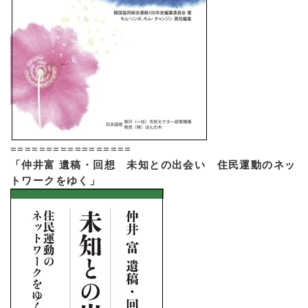
=================
「仲井富 遺稿・回想 未知との出会い 住民運動のネッ
トワークをゆく」