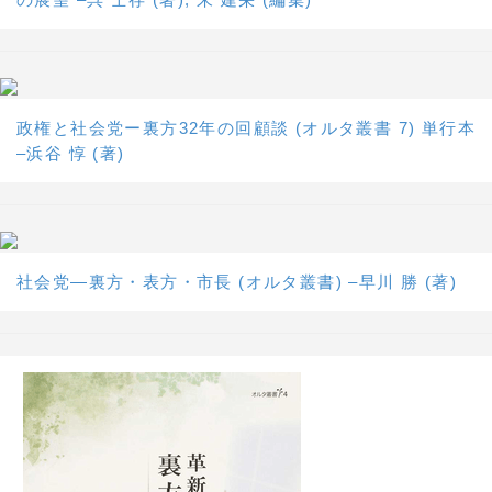
政権と社会党ー裏方32年の回顧談 (オルタ叢書 7) 単行本
–浜谷 惇 (著)
社会党―裏方・表方・市長 (オルタ叢書) –早川 勝 (著)