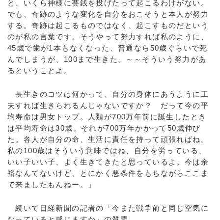
と、いくら神様に賽銭を投げたって起こるわけがない。
でも、奇跡のような変化を自分をおこそうと本人が努力
する。奇跡は起こるものではなく、起こすものだという
のが私の言葉です。そうやって努力すれば私のように、
45歳で歯が1本もなくなった、普通なら50歳ぐらいで死
んでしまうが、100まで生きた。～～そういう努力があ
るということよ。
長生きのコツは何かって、自分の身体にあうように工
夫すれば生きられるんじゃないですか？ だって今の平
均寿命は男女トップ。人類が700万年前に誕生したとき
は平均寿命は30歳。それが700万年かかって50歳伸び
た。各人が自分の命、生活に責任を持って頑張ればね。
私の100歳はそういう意味ではね、自分を労っている、
いい子いい子、よく生きてきたと思っているよ。今は余
裕なんてないけど、とにかく悪条件をもちながらここま
で来ましたもんねー。」
続いて日経新聞の記者の「今また戦争前と同じ空気に
なっていると感じますか」の質問。