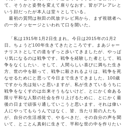
て、そうかと姿勢を変えて座りなおす。皆がアレアレと
いう顔だったが本人は堂々としている。
最初の質問は秋田の民放テレビ局から、まず視聴者へ
の一分メッセージといわれて口を開いた。
「私は1915年1月2日生まれ。今日は2015年の1月2
日。ちょうど100年生きてきたところです。まあジャー
ナリストとしての道をずっと歩いてきましたが、やっぱ
り気になるのは戦争です。戦争を経験した者として、戦
争をなくしたい、そして、人間らしい喜びに満ちた生き
方、世の中を願って、戦争に殺されるよりは、戦争を死
なせるためにと思って今日まで生きてきました。100歳
ですから先は短いと思いますが、私が生きているうちに
戦争をなくすのは出来そうもないけど、とにかく命ある
限り平和な人類の社会を作り上げるために、とにかく最
後の日まで頑張り通していこうと思います。それは偉い
人にやってもらうんではなく、皆、当たり前の人たち
が、自分の生活感覚で、やるべきだ、その自分の声を聞
いて、とことん真剣に生きて、平和な世の中を作りたい