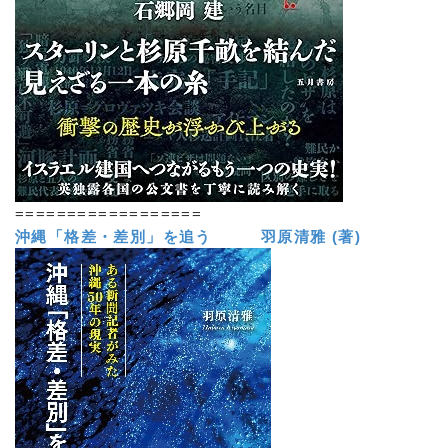
==================
沖縄「格差・差別」を追う 羽原清雅 (著)