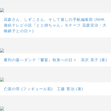
花森さん、しずこさん、そして暮しの手帖編集部 (NHK
連続テレビ小説『とと姉ちゃん』モチーフ 花森安治・大
橋鎭子との日々)
審判の森―ダンテ『饗宴』執筆への日々 高沢 英子 (著)
亡国の罪 (フィギュール彩) 工藤 寛治 (著)