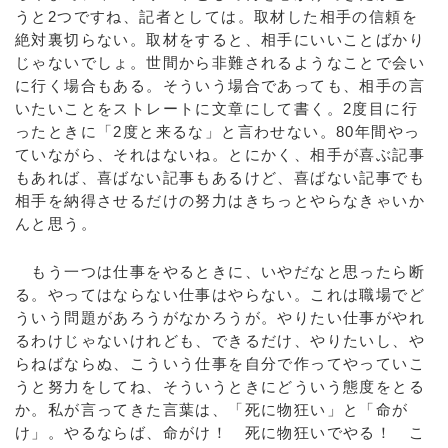
うと2つですね、記者としては。取材した相手の信頼を
絶対裏切らない。取材をすると、相手にいいことばかり
じゃないでしょ。世間から非難されるようなことで会い
に行く場合もある。そういう場合であっても、相手の言
いたいことをストレートに文章にして書く。2度目に行
ったときに「2度と来るな」と言わせない。80年間やっ
ていながら、それはないね。とにかく、相手が喜ぶ記事
もあれば、喜ばない記事もあるけど、喜ばない記事でも
相手を納得させるだけの努力はきちっとやらなきゃいか
んと思う。
もう一つは仕事をやるときに、いやだなと思ったら断
る。やってはならない仕事はやらない。これは職場でど
ういう問題があろうがなかろうが。やりたい仕事がやれ
るわけじゃないけれども、できるだけ、やりたいし、や
らねばならぬ、こういう仕事を自分で作ってやっていこ
うと努力をしてね、そういうときにどういう態度をとる
か。私が言ってきた言葉は、「死に物狂い」と「命が
け」。やるならば、命がけ！ 死に物狂いでやる！ こ