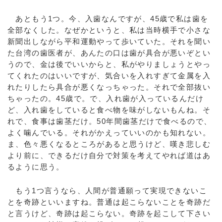
あともう1つ。今、入歯なんですが、45歳で私は歯を
全部なくした。なぜかというと、私は当時横手で小さな
新聞出しながら平和運動やって歩いていた。それを聞い
た台湾の歯医者が、あんたの口は歯が具合が悪いぞとい
うので、金は後でいいからと、私がやりましょうとやっ
てくれたのはいいですが、気合いを入れすぎて金属を入
れたりしたら具合が悪くなっちゃった。それで全部抜い
ちゃったの。45歳で。で、入れ歯が入っているんだけ
ど、入れ歯をしていると食べ物を味がしないもんね。そ
れで、食事は歯茎だけ。50年間歯茎だけで食べるので、
よく噛んでいる。それがかえっていいのかも知れない。
ま、色々悪くなるところがあると思うけど、嘆き悲しむ
より前に、できるだけ自分で対策を考えてやれば道はあ
るように思う。
もう1つ言うなら、人間が普通願って実現できないこ
とを奇跡といいますね。普通は起こらないことを奇跡だ
と言うけど、奇跡は起こらない。奇跡を起こして下さい