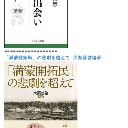
==================
「満蒙開拓民」の悲劇を越えて
-
大類善啓編著