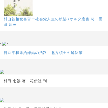
村山首相秘書官ー社会党人生の軌跡 (オルタ叢書 6) 園
田 原三
<
>
日ロ平和条約締結の活路―北方領土の解決策
村田 忠禧 著 花伝社 刊