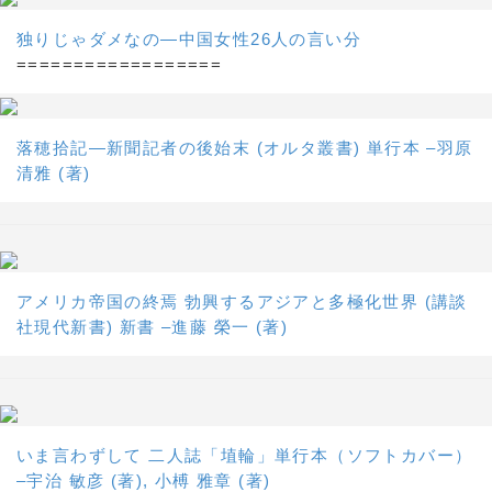
独りじゃダメなの―中国女性26人の言い分
==================
落穂拾記―新聞記者の後始末 (オルタ叢書) 単行本 –羽原
清雅 (著)
アメリカ帝国の終焉 勃興するアジアと多極化世界 (講談
社現代新書) 新書 –進藤 榮一 (著)
いま言わずして 二人誌「埴輪」単行本（ソフトカバー）
–宇治 敏彦 (著), 小榑 雅章 (著)