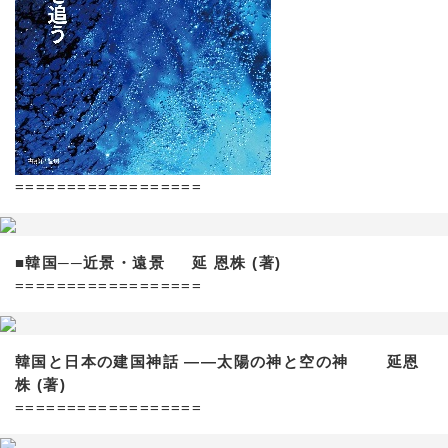
==================
■韓国──近景・遠景 延 恩株 (著)
==================
韓国と日本の建国神話 ——太陽の神と空の神 延恩
株 (著)
==================