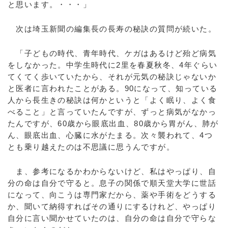
と思います。・・・」
次は埼玉新聞の編集長の長寿の秘訣の質問が続いた。
「子どもの時代、青年時代、ケガはあるけど殆ど病気
をしなかった。中学生時代に2里を春夏秋冬、4年ぐらい
てくてく歩いていたから、それが元気の秘訣じゃないか
と医者に言われたことがある。90になって、知っている
人から長生きの秘訣は何かというと「よく眠り、よく食
べること」と言っていたんですが、ずっと病気がなかっ
たんですが、60歳から眼底出血、80歳から胃がん、肺が
ん、眼底出血、心臓に水がたまる。次々襲われて、4つ
とも乗り越えたのは不思議に思うんですが。
ま、参考になるかわからないけど、私はやっぱり、自
分の命は自分で守ると。息子の関係で順天堂大学に世話
になって、向こうは専門家だから、薬や手術をどうする
か、聞いて納得すればその通りにするけれど、やっぱり
自分に言い聞かせていたのは、自分の命は自分で守らな