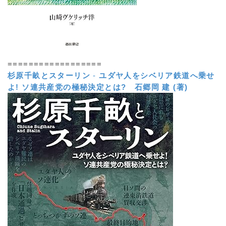
==================
杉原千畝とスターリン
-
ユダヤ人をシベリア鉄道へ乗せ
よ! ソ連共産党の極秘決定とは?
石郷岡 建 (著)