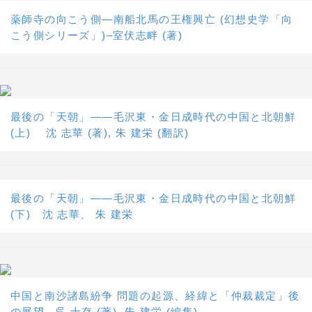
薬師寺の向こう側―南船北馬の王権興亡 (幻想史学「向
こう側シリーズ」)–室伏志畔 (著)
最後の「天朝」――毛沢東・金日成時代の中国と北朝鮮
(上) 沈 志華 (著), 朱 建栄 (翻訳)
最後の「天朝」――毛沢東・金日成時代の中国と北朝鮮
(下) 沈 志華、 朱 建栄
中国と南沙諸島紛争 問題の起源、経緯と「仲裁裁定」後
の展望 –呉 士存 (著), 朱 建栄 (編集)