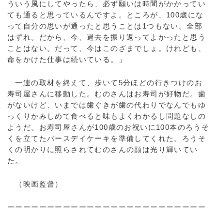
ういう風にしてやったら、必ず願いは時間がかかってい
ても通ると思っているんですよ。ところが、100歳にな
って自分の思いが通ったと思うことは1つもない。全部
はずれ。だから、今、過去を振り返ってよかったと思う
ことはない。だって、今はこのざまでしょ。けれども、
命をかけた仕事は続いている。」
一連の取材を終えて、歩いて5分ほどの行きつけのお
寿司屋さんに移動した。むのさんはお寿司が好物だ。歯
がないけど、いまでは歯ぐきが歯の代わりでなんでもゆ
っくりかみしめて食べると味もよくわかるし問題なしの
ようだ。お寿司屋さんが100歳のお祝いに100本のろうそ
くを立てたバースデイケーキを準備してくれた。ろうそ
くの明かりに照らされてむのさんの顔は光り輝いてい
た。
（映画監督）
ーーーーーーーーーーーーーーーーーーーーーーーーー