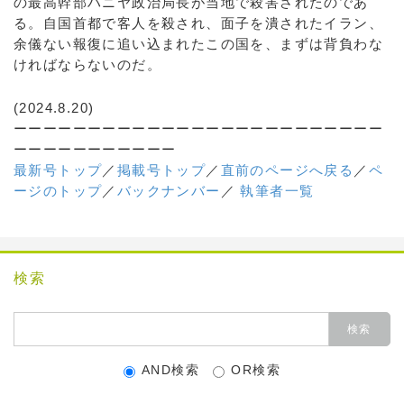
の最高幹部ハニヤ政治局長が当地で殺害されたのであ
る。自国首都で客人を殺され、面子を潰されたイラン、
余儀ない報復に追い込まれたこの国を、まずは背負わな
ければならないのだ。
(2024.8.20)
ーーーーーーーーーーーーーーーーーーーーーーーーー
ーーーーーーーーーーー
最新号トップ
／
掲載号トップ
／
直前のページへ戻る
／
ペ
ージのトップ
／
バックナンバー
／
執筆者一覧
検索
AND検索
OR検索