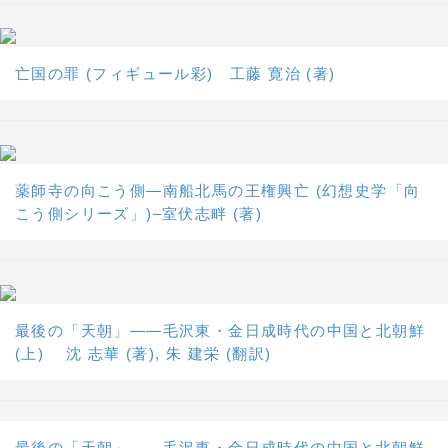
亡国の罪 (フィギュール彩) 工藤 寛治 (著)
薬師寺の向こう側―南船北馬の王権興亡 (幻想史学「向
こう側シリーズ」)–室伏志畔 (著)
最後の「天朝」――毛沢東・金日成時代の中国と北朝鮮
(上) 沈 志華 (著), 朱 建栄 (翻訳)
最後の「天朝」――毛沢東・金日成時代の中国と北朝鮮