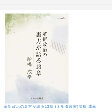
革新政治の裏方が語る13章 (オルタ叢書)船橋 成幸