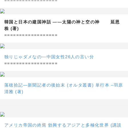
==================
韓国と日本の建国神話 ——太陽の神と空の神 延恩
株 (著)
==================
独りじゃダメなの―中国女性26人の言い分
==================
落穂拾記―新聞記者の後始末 (オルタ叢書) 単行本 –羽原
清雅 (著)
アメリカ帝国の終焉 勃興するアジアと多極化世界 (講談