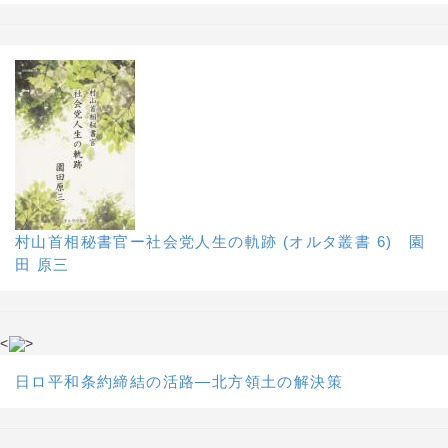
村山首相秘書官ー社会党人生の軌跡 (オルタ叢書 6) 園
田 原三
<
>
日ロ平和条約締結の活路―北方領土の解決策