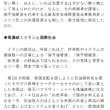
言い難く、ゆえに、いわば当選するはずがない飾り物と
して加えられたのだが、なんと、その候補者が躍進し、
保守強硬派を代表する元最高安全保障委員会事務局長ジ
ャリリ氏との決選投票をも制して、新大統領に就任した
のだ。
◆葛藤続くイランと国際社会
イランの政治は、何故これほど、対米欧やイスラムの
価値観への立場による「保守強硬派」「保守穏健派」
「改革派」の枠組みで語られるのか。その意味と背景を
もう一度、歴史で振り返っておこう。
第2次大戦後、英国支配を脱しようと石油国有化を図
ったモサデク政権をクーデターをそそのかして追い落と
した米国は、国王パフラヴィ・シャーを傀儡政権に仕立
てあげ、ＣＩＡ仕込みの「白色革命」で国内を抑え込ま
せる一方、石油収入のほとんどを米国の兵器と商品の購
入に吸い上げるシステムを造りあげ、さらに、西側諸国