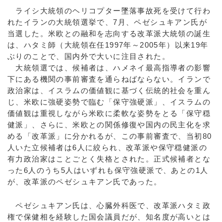
ライシ大統領のヘリコプター墜落事故死を受けて行わ
れたイランの大統領選挙で、7月、ペゼシュキアン氏が
当選した。米欧との融和を志向する改革派大統領の誕生
は、ハタミ師（大統領在任1997年～2005年）以来19年
ぶりのことで、国内外で大いに注目された。
大統領選では、候補者は、ハメネイ最高指導者の影響
下にある機関の事前審査を通らねばならない。イランで
政治家は、イスラムの価値観に基づく伝統的社会を重ん
じ、米欧に強硬姿勢で臨む「保守強硬派」、イスラムの
価値観は重視しながら米欧に柔軟な姿勢をとる「保守穏
健派」、さらに、米欧との関係修復や国内の民主化を求
める「改革派」に分かれるが、この事前審査で、当初80
人いた立候補者は6人に絞られ、改革派や保守穏健派の
有力政治家はことごとく失格とされた。正式候補者とな
った6人のうち5人はいずれも保守強硬派で、あとの1人
が、改革派のペゼシュキアン氏であった。
ペゼシュキアン氏は、心臓外科医で、改革派ハタミ政
権で保健相を経験した国会議員だが、知名度が高いとは