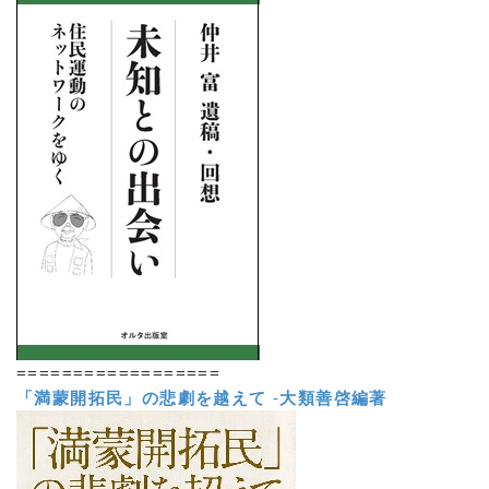
==================
「満蒙開拓民」の悲劇を越えて
-
大類善啓編著