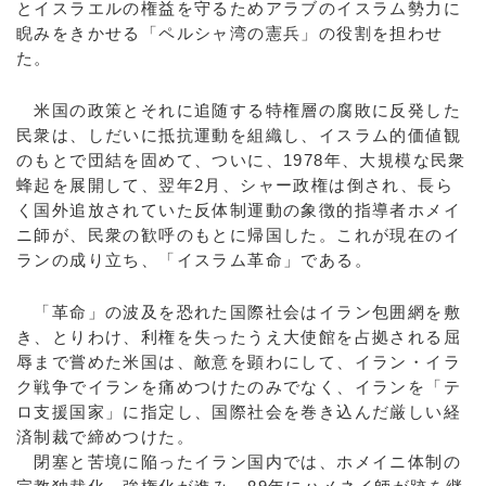
とイスラエルの権益を守るためアラブのイスラム勢力に
睨みをきかせる「ペルシャ湾の憲兵」の役割を担わせ
た。
米国の政策とそれに追随する特権層の腐敗に反発した
民衆は、しだいに抵抗運動を組織し、イスラム的価値観
のもとで団結を固めて、ついに、1978年、大規模な民衆
蜂起を展開して、翌年2月、シャー政権は倒され、長ら
く国外追放されていた反体制運動の象徴的指導者ホメイ
ニ師が、民衆の歓呼のもとに帰国した。これが現在のイ
ランの成り立ち、「イスラム革命」である。
「革命」の波及を恐れた国際社会はイラン包囲網を敷
き、とりわけ、利権を失ったうえ大使館を占拠される屈
辱まで嘗めた米国は、敵意を顕わにして、イラン・イラ
ク戦争でイランを痛めつけたのみでなく、イランを「テ
ロ支援国家」に指定し、国際社会を巻き込んだ厳しい経
済制裁で締めつけた。
閉塞と苦境に陥ったイラン国内では、ホメイニ体制の