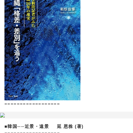
==================
■韓国──近景・遠景 延 恩株 (著)