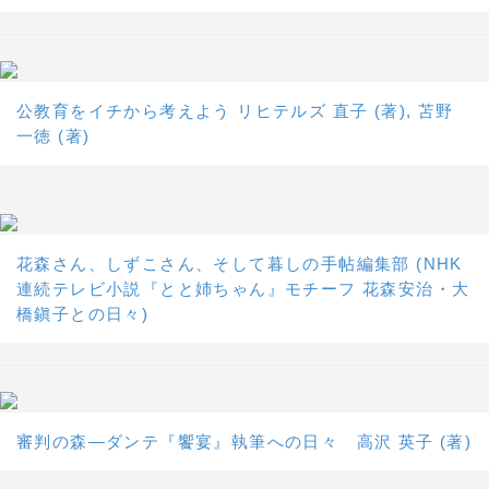
公教育をイチから考えよう リヒテルズ 直子 (著), 苫野
一徳 (著)
花森さん、しずこさん、そして暮しの手帖編集部 (NHK
連続テレビ小説『とと姉ちゃん』モチーフ 花森安治・大
橋鎭子との日々)
審判の森―ダンテ『饗宴』執筆への日々 高沢 英子 (著)