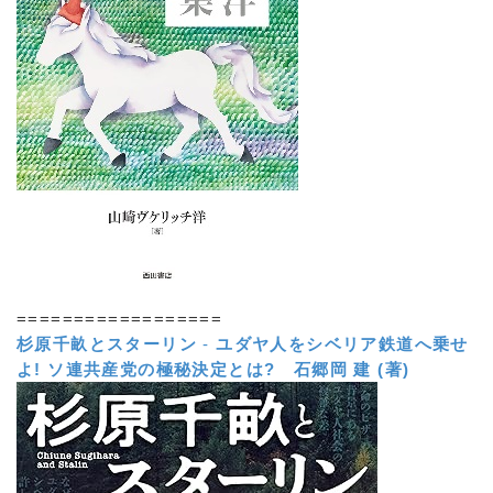
==================
杉原千畝とスターリン
-
ユダヤ人をシベリア鉄道へ乗せ
よ! ソ連共産党の極秘決定とは?
石郷岡 建 (著)