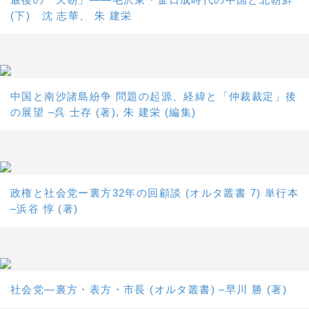
(下) 沈 志華、 朱 建栄
中国と南沙諸島紛争 問題の起源、経緯と「仲裁裁定」後
の展望 –呉 士存 (著), 朱 建栄 (編集)
政権と社会党ー裏方32年の回顧談 (オルタ叢書 7) 単行本
–浜谷 惇 (著)
社会党―裏方・表方・市長 (オルタ叢書) –早川 勝 (著)