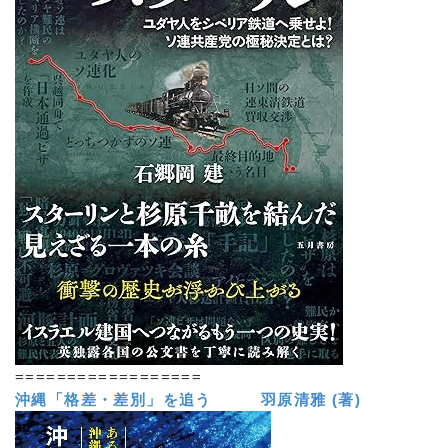
==================
沖縄「格差・差別」を追う 羽原清雅 (著)