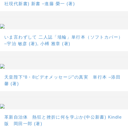
社現代新書) 新書 –進藤 榮一 (著)
いま言わずして 二人誌「埴輪」単行本（ソフトカバー）
–宇治 敏彦 (著), 小榑 雅章 (著)
天皇陛下“8・8ビデオメッセージ”の真実 単行本 –添田
馨 (著)
革新自治体 熱狂と挫折に何を学ぶか(中公新書) Kindle
版 岡田一郎 (著)