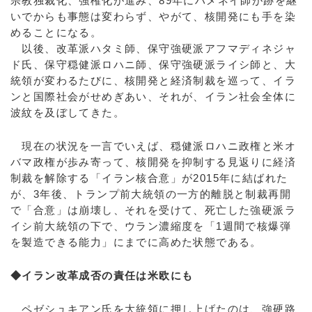
宗教独裁化、強権化が進み、89年にハメネイ師が跡を継
いでからも事態は変わらず、やがて、核開発にも手を染
めることになる。
以後、改革派ハタミ師、保守強硬派アフマディネジャ
ド氏、保守穏健派ロハニ師、保守強硬派ライシ師と、大
統領が変わるたびに、核開発と経済制裁を巡って、イラ
ンと国際社会がせめぎあい、それが、イラン社会全体に
波紋を及ぼしてきた。
現在の状況を一言でいえば、穏健派ロハニ政権と米オ
バマ政権が歩み寄って、核開発を抑制する見返りに経済
制裁を解除する「イラン核合意」が2015年に結ばれた
が、3年後、トランプ前大統領の一方的離脱と制裁再開
で「合意」は崩壊し、それを受けて、死亡した強硬派ラ
イシ前大統領の下で、ウラン濃縮度を「1週間で核爆弾
を製造できる能力」にまでに高めた状態である。
◆イラン改革成否の責任は米欧にも
ペゼシュキアン氏を大統領に押し上げたのは、強硬路