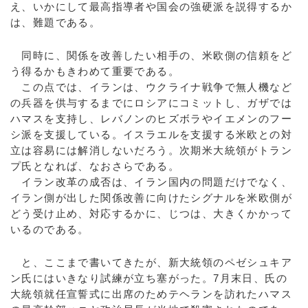
え、いかにして最高指導者や国会の強硬派を説得するか
は、難題である。
同時に、関係を改善したい相手の、米欧側の信頼をど
う得るかもきわめて重要である。
この点では、イランは、ウクライナ戦争で無人機など
の兵器を供与するまでにロシアにコミットし、ガザでは
ハマスを支持し、レバノンのヒズボラやイエメンのフー
シ派を支援している。イスラエルを支援する米欧との対
立は容易には解消しないだろう。次期米大統領がトラン
プ氏となれば、なおさらである。
イラン改革の成否は、イラン国内の問題だけでなく、
イラン側が出した関係改善に向けたシグナルを米欧側が
どう受け止め、対応するかに、じつは、大きくかかって
いるのである。
と、ここまで書いてきたが、新大統領のペゼシュキア
ン氏にはいきなり試練が立ち塞がった。7月末日、氏の
大統領就任宣誓式に出席のためテヘランを訪れたハマス