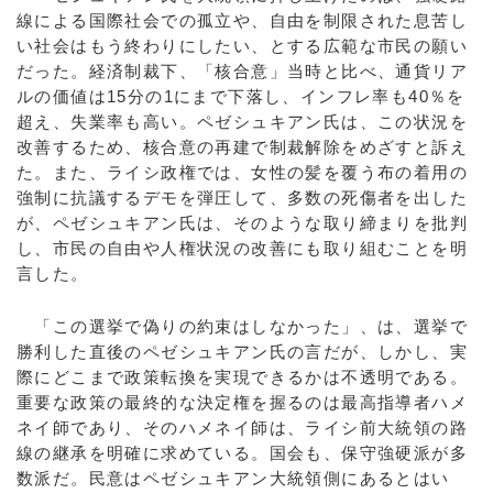
線による国際社会での孤立や、自由を制限された息苦し
い社会はもう終わりにしたい、とする広範な市民の願い
だった。経済制裁下、「核合意」当時と比べ、通貨リア
ルの価値は15分の1にまで下落し、インフレ率も40％を
超え、失業率も高い。ペゼシュキアン氏は、この状況を
改善するため、核合意の再建で制裁解除をめざすと訴え
た。また、ライシ政権では、女性の髪を覆う布の着用の
強制に抗議するデモを弾圧して、多数の死傷者を出した
が、ペゼシュキアン氏は、そのような取り締まりを批判
し、市民の自由や人権状況の改善にも取り組むことを明
言した。
「この選挙で偽りの約束はしなかった」、は、選挙で
勝利した直後のペゼシュキアン氏の言だが、しかし、実
際にどこまで政策転換を実現できるかは不透明である。
重要な政策の最終的な決定権を握るのは最高指導者ハメ
ネイ師であり、そのハメネイ師は、ライシ前大統領の路
線の継承を明確に求めている。国会も、保守強硬派が多
数派だ。民意はペゼシュキアン大統領側にあるとはい