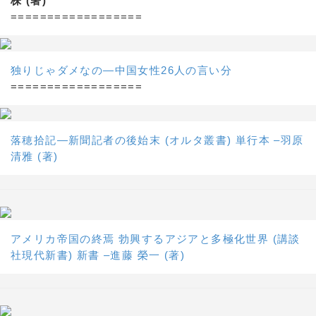
株 (著)
==================
独りじゃダメなの―中国女性26人の言い分
==================
落穂拾記―新聞記者の後始末 (オルタ叢書) 単行本 –羽原
清雅 (著)
アメリカ帝国の終焉 勃興するアジアと多極化世界 (講談
社現代新書) 新書 –進藤 榮一 (著)