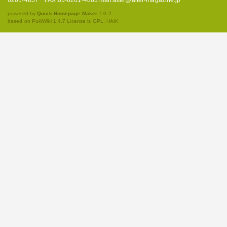
powered by
Quick Homepage Maker
7.0.2
based on PukiWiki 1.4.7 License is GPL.
HAIK