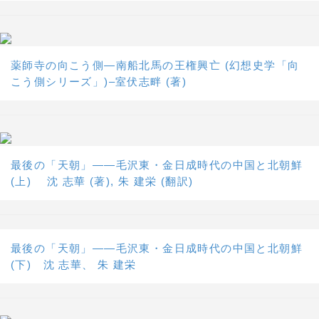
薬師寺の向こう側―南船北馬の王権興亡 (幻想史学「向
こう側シリーズ」)–室伏志畔 (著)
最後の「天朝」――毛沢東・金日成時代の中国と北朝鮮
(上) 沈 志華 (著), 朱 建栄 (翻訳)
最後の「天朝」――毛沢東・金日成時代の中国と北朝鮮
(下) 沈 志華、 朱 建栄