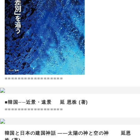
==================
■韓国──近景・遠景 延 恩株 (著)
==================
韓国と日本の建国神話 ——太陽の神と空の神 延恩