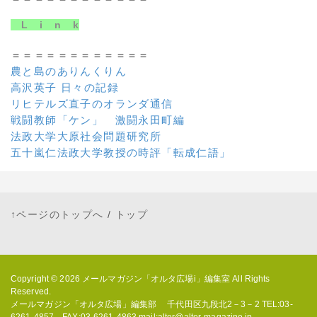
L i n k
＝＝＝＝＝＝＝＝＝＝＝＝
農と島のありんくりん
高沢英子 日々の記録
リヒテルズ直子のオランダ通信
戦闘教師「ケン」 激闘永田町編
法政大学大原社会問題研究所
五十嵐仁法政大学教授の時評「転成仁語」
↑ページのトップへ
/
トップ
Copyright © 2026
メールマガジン「オルタ広場i」編集室
All Rights
Reserved.
メールマガジン「オルタ広場」編集部 千代田区九段北2－3－2 TEL:03-
6261-4857 FAX:03-6261-4863 mail:alter@alter-magazine.jp