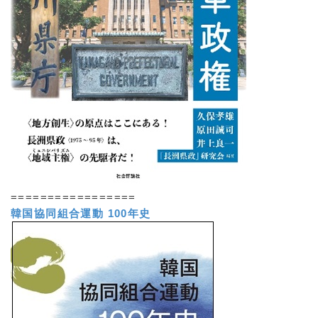
=================
韓国協同組合運動 100年史