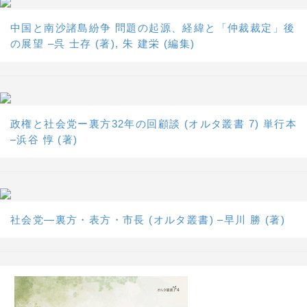
中国と南沙諸島紛争 問題の起源、経緯と「仲裁裁定」後
の展望 –呉 士存 (著), 朱 建栄 (編集)
政権と社会党ー裏方32年の回顧談 (オルタ叢書 7) 単行本
–浜谷 惇 (著)
社会党―裏方・表方・市長 (オルタ叢書) –早川 勝 (著)