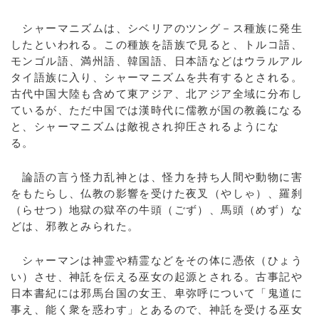
シャーマニズムは、シベリアのツング－ス種族に発生
したといわれる。この種族を語族で見ると、トルコ語、
モンゴル語、満州語、韓国語、日本語などはウラルアル
タイ語族に入り、シャーマニズムを共有するとされる。
古代中国大陸も含めて東アジア、北アジア全域に分布し
ているが、ただ中国では漢時代に儒教が国の教義になる
と、シャーマニズムは敵視され抑圧されるようにな
る。
論語の言う怪力乱神とは、怪力を持ち人間や動物に害
をもたらし、仏教の影響を受けた夜叉（やしゃ）、羅刹
（らせつ）地獄の獄卒の牛頭（ごず）、馬頭（めず）な
どは、邪教とみられた。
シャーマンは神霊や精霊などをその体に憑依（ひょう
い）させ、神託を伝える巫女の起源とされる。古事記や
日本書紀には邪馬台国の女王、卑弥呼について「鬼道に
事え、能く衆を惑わす」とあるので、神託を受ける巫女