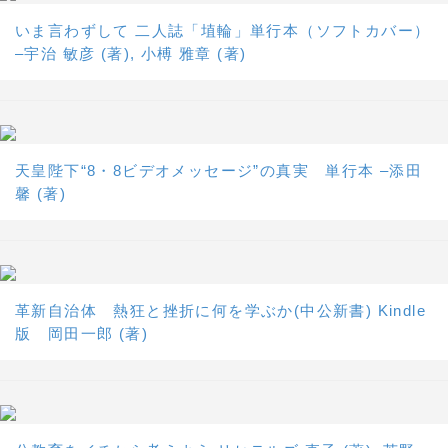
いま言わずして 二人誌「埴輪」単行本（ソフトカバー）
–宇治 敏彦 (著), 小榑 雅章 (著)
天皇陛下“8・8ビデオメッセージ”の真実 単行本 –添田
馨 (著)
革新自治体 熱狂と挫折に何を学ぶか(中公新書) Kindle
版 岡田一郎 (著)