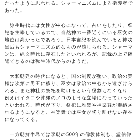
だったように思われる。シャーマニズムによる指導者で
あった。
弥生時代には女性が中心になって、占いをしたり、祭
祀を主宰しているので、当然神の一番近くにいる巫女の
地位は高かったであろう。日本書紀を読んでいると神功
皇后もシャーマニズム的なものが感じられる。シャーマ
ンは、縄文時代に存在したといわれるが、記録の上で確
認できるのは弥生時代からのようだ。
大和朝廷の時代になると、国の制度が整い、政治の実
権は次第に男王に移り、巫女は政治の中心から遠ざけら
れる。また神社の祭祀を助けるという役割もなくなり、
例えばイタコや沖縄のノロのような立場になっていった
といわれる。時代が下り、祭祀に雅楽や神楽舞が奉納さ
れるようになると、神楽舞では巫女が切り離せない存在
になってくる。
一方朝鮮半島では李朝の500年の儒教体制も、堂信仰