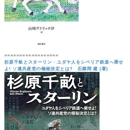
==================
杉原千畝とスターリン
-
ユダヤ人をシベリア鉄道へ乗せ
よ! ソ連共産党の極秘決定とは?
石郷岡 建 (著)