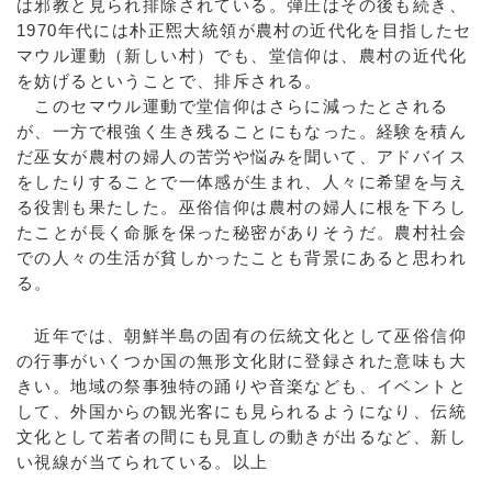
は邪教と見られ排除されている。弾圧はその後も続き、
1970年代には朴正煕大統領が農村の近代化を目指したセ
マウル運動（新しい村）でも、堂信仰は、農村の近代化
を妨げるということで、排斥される。
このセマウル運動で堂信仰はさらに減ったとされる
が、一方で根強く生き残ることにもなった。経験を積ん
だ巫女が農村の婦人の苦労や悩みを聞いて、アドバイス
をしたりすることで一体感が生まれ、人々に希望を与え
る役割も果たした。巫俗信仰は農村の婦人に根を下ろし
たことが長く命脈を保った秘密がありそうだ。農村社会
での人々の生活が貧しかったことも背景にあると思われ
る。
近年では、朝鮮半島の固有の伝統文化として巫俗信仰
の行事がいくつか国の無形文化財に登録された意味も大
きい。地域の祭事独特の踊りや音楽なども、イベントと
して、外国からの観光客にも見られるようになり、伝統
文化として若者の間にも見直しの動きが出るなど、新し
い視線が当てられている。以上