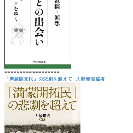
==================
「満蒙開拓民」の悲劇を越えて
-
大類善啓編著