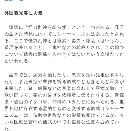
外国観光客に人気
論語に「怪力乱神を語らず」という一句がある。孔子
の生きた時代にはすでにシャーマニズムはあったとされ
る。ここで怪力乱神とは怪異・勇力・悖乱（はいらん、
道理を外れること）・鬼神などの総称とされ、この四つ
について儒者は関係するべきではないという立場だった
といわれる。
巫堂では、病気を治したり、悪霊を払い先祖供養をし
たり、また豊漁や豊作を祈る儀式などもほとんど巫女が
主宰した。鉦、銅鑼などの音楽に合わせて巫女が激しく
歌い踊って、霊のお告げを依頼者に伝えたりする。青森
県・恐山のイタコや、沖縄のユタなどに比べられる。世
界各地に存在する霊的なものと交渉する儀式（シャーマ
ニズム）は、仏教や道教などの影響も受けているが、占
いや医療は宮中の儀式の中でも重要な位置を占めてい
た。