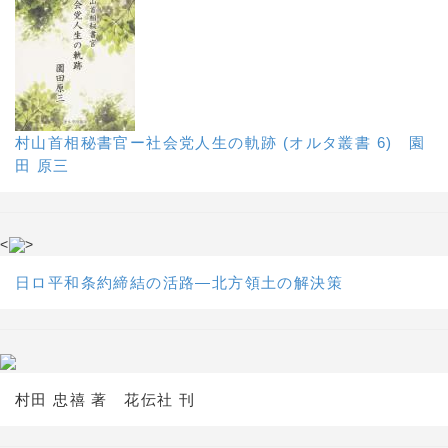
村山首相秘書官ー社会党人生の軌跡 (オルタ叢書 6) 園
田 原三
<
>
日ロ平和条約締結の活路―北方領土の解決策
村田 忠禧 著 花伝社 刊