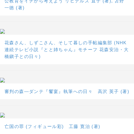
公教育をイチから考えよう リヒテルズ 直子 (著), 苫野
一徳 (著)
花森さん、しずこさん、そして暮しの手帖編集部 (NHK
連続テレビ小説『とと姉ちゃん』モチーフ 花森安治・大
橋鎭子との日々)
審判の森―ダンテ『饗宴』執筆への日々 高沢 英子 (著)
亡国の罪 (フィギュール彩) 工藤 寛治 (著)