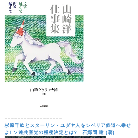
==================
杉原千畝とスターリン
-
ユダヤ人をシベリア鉄道へ乗せ
よ! ソ連共産党の極秘決定とは?
石郷岡 建 (著)