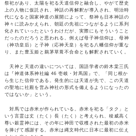
祭祀があり、太陽を祀る天道信仰と融合し、やがて歴史
上の人物に仮託され、神話の再解釈が導入され、明治時
代になると国家神道の展開によって、祭神も日本神話の
神々に読みかえられ、朝廷の先祖につながるように系列
化されていったというわけだが、実際にもそういうこと
だったのだろうと思われる。例えば母子神信仰は、母神
（神功皇后）と子神（応神天皇）を祀る八幡信仰が重な
り、また豊玉姫と鵜茅草葺不合命とも解釈されていく。
天神と天道の違いについては、国語学者の鈴木棠三氏
は『神道体系神社編 46 壱岐・対馬国』で、「同じ根か
ら生じた信仰である。発生的には天道が先で、この天道
の聖地に社殿を営み神社の形式を備えるようになったの
ではないか」という。
対馬では赤米が作られている。赤米を祀る「タク」と
いう言霊は丈（たく）長（たく）と考えられ、稜威高く
尊い穀霊神には、その年に神田で収穫された最初の赤米
を捧げて感謝する。赤米は縄文時代に日本に最初に伝え