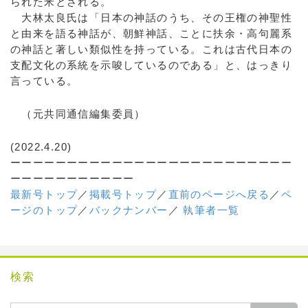
られた米とされる。
大林太良氏は「日本の神話のうち、その王権の神聖性
と由来を語る神話が、朝鮮神話、ことに扶余・高句麗系
の神話と著しい類似性を持っている。これは古代日本の
支配文化の系統を示唆しているのである」と、はっきり
言っている。
（元共同通信編集委員）
(2022.4.20)
ーーーーーーーーーーーーーーーーーーーーーーーーー
ーーーーーーーーーーー
最新号トップ
／
掲載号トップ
／
直前のページへ戻る
／
ペ
ージのトップ
／
バックナンバー
／
執筆者一覧
検索