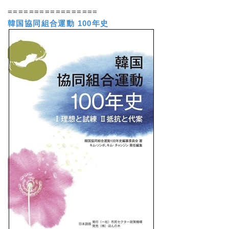
=================
韓国協同組合運動 100年史