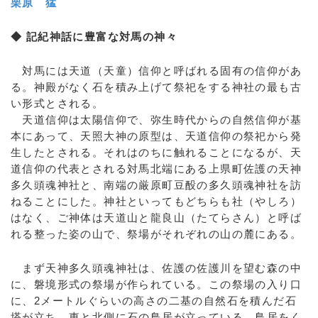
栗原 猛
◆ 記紀神話に豊富な対馬の神々
対馬には天道（天童）信仰と呼ばれる固有の信仰があ
る。神殿がなく石を積み上げて祭祀をする神社の最も古
い形式とされる。
天道信仰は太陽信仰で、弥生時代からの自然信仰が基
本にあって、天照大神の原型は、天道信仰の祭祀から発
生したとされる。それはのちに触れることになるが、天
道信仰の代表とされる対馬北端にある上県町佐護の天神
多久頭魂神社と、南端の厳原町豆酘の多久頭魂神社を訪
ねることにした。神社といってもどちらも社（やしろ）
はなく、ご神体は天道山と龍良山（たてらさん）と呼ば
れる整った姿の山で、祭場がそれぞれの山の麓にある。
まず天神多久頭魂神社は、佐護の佐護川を望む森の中
に、磐境形式の祭場が作られている。この祭場の入り口
に、2メートルぐらいの高さの二基の自然石を積んだ石
塔が立ち、東と北側に石の鳥居が立っている。鳥居をく