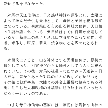
愛せざるを得なかった。
対馬の天道信仰は、日光感精神話を原型とし、太陽に
よって孕んだ子供を天神として、母神と子神を祀る形式
になっている。兵庫県出石市の出石神社の祭神、天日槍
の生誕神話に似ている。天日槍はすでに何度か登場して
いるが、新羅王の皇子とされ日本各地を回って稲作、灌
漑、米作り、医療、養蚕、焼き物などを広めたとされ
る。
永留氏によると、山を神体とする天道信仰は、原初の
形としてあり、祖霊神だから太陽神としても人々に祀ら
れていた。その後、対馬の祖霊＝わだつみ＝天道神＝日
の神は、昔からあった対馬の祖と仏教などが結びつき、
その後に朝鮮半島、大陸との外交上重要な接点である対
馬に注目した大和政権の神統譜に組み込まれていったの
だろう―というのである。
つまり母子神信仰の基層には、原初には海神や山神の