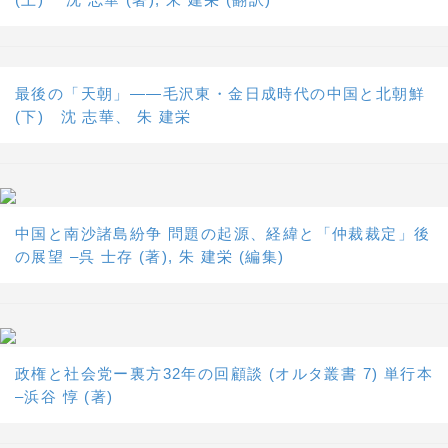
最後の「天朝」――毛沢東・金日成時代の中国と北朝鮮
(下) 沈 志華、 朱 建栄
中国と南沙諸島紛争 問題の起源、経緯と「仲裁裁定」後
の展望 –呉 士存 (著), 朱 建栄 (編集)
政権と社会党ー裏方32年の回顧談 (オルタ叢書 7) 単行本
–浜谷 惇 (著)