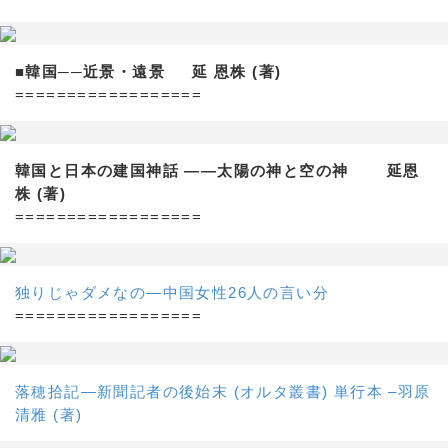
■韓国──近景・遠景 延 恩株 (著)
==================
韓国と日本の建国神話 ——太陽の神と空の神 延恩
株 (著)
==================
独りじゃダメなの―中国女性26人の言い分
==================
落穂拾記―新聞記者の後始末 (オルタ叢書) 単行本 –羽原
清雅 (著)