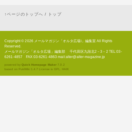
↑ページのトップへ
/
トップ
Copyright © 2026
メールマガジン「オルタ広場i」編集室
All Rights
Reserved.
メールマガジン「オルタ広場」編集部 千代田区九段北2－3－2 TEL:03-
6261-4857 FAX:03-6261-4863 mail:alter@alter-magazine.jp
powered by
Quick Homepage Maker
7.0.2
based on PukiWiki 1.4.7 License is GPL.
HAIK