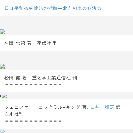
日ロ平和条約締結の活路―北方領土の解決策
村田 忠禧 著 花伝社 刊
松田 健 著 重化学工業通信社 刊
＝＝＝＝＝＝＝＝＝＝＝＝
(
)
ジェニファー・コックラル=キング 著,
白井 和宏
訳
白水社刊
＝＝＝＝＝＝＝＝＝＝＝＝