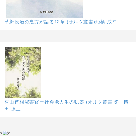
革新政治の裏方が語る13章 (オルタ叢書)船橋 成幸
村山首相秘書官ー社会党人生の軌跡 (オルタ叢書 6) 園
田 原三
<
>