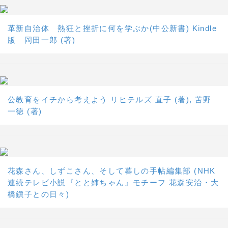
革新自治体 熱狂と挫折に何を学ぶか(中公新書) Kindle
版 岡田一郎 (著)
公教育をイチから考えよう リヒテルズ 直子 (著), 苫野
一徳 (著)
花森さん、しずこさん、そして暮しの手帖編集部 (NHK
連続テレビ小説『とと姉ちゃん』モチーフ 花森安治・大
橋鎭子との日々)