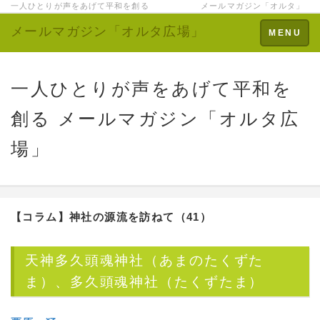
一人ひとりが声をあげて平和を創る メールマガジン「オルタ」
メールマガジン「オルタ広場」
Toggle
MENU
navigation
一人ひとりが声をあげて平和を
創る メールマガジン「オルタ広
場」
【コラム】
神社の源流を訪ねて（41）
天神多久頭魂神社（あまのたくずた
ま）、多久頭魂神社（たくずたま）