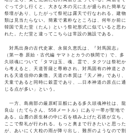
ぐって少し行くと、大きな木の元に土が盛られた簡単な
祭壇があり、したがって祭祀は露天で行なわれる。建物
類は見当たらない。簡素で素朴なところは、何年か前に
韓国で見た堂（たん）という祭祀形式に似ていると思わ
れた。ただ堂と違ってこちらは常設の施設である。
対馬出身の古代史家、永留久恵氏は、『対馬国志』
（第一巻 原始・古代編 ヤマトとカラの狭間で）で、多
久頭魂について「タマは玉、魂、霊で、タクツは祭祀か
ら考えると、天道菩薩と尊称され、対馬固有の神道とさ
れる天道信仰の象徴。天道の本質は『天ノ神』であり、
天童であると同時に穀霊であり、…日本神道の原点に通
じる点が多い」という。
一方、島南部の厳原町豆酘にある多久頭魂神社は、龍
良山（たてらさん、558メートル）にあり一帯が聖地で
ある。山麓の原生林の中に石を積み上げた石搭が立ち、
ここで祭礼が行われる。もっと奥まで行きたいと思った
が、あいにく大粒の雨が降り出し、難所のようなので割