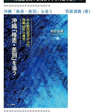
==================
沖縄「格差・差別」を追う 羽原清雅 (著)
==================