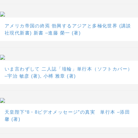
アメリカ帝国の終焉 勃興するアジアと多極化世界 (講談
社現代新書) 新書 –進藤 榮一 (著)
いま言わずして 二人誌「埴輪」単行本（ソフトカバー）
–宇治 敏彦 (著), 小榑 雅章 (著)
天皇陛下“8・8ビデオメッセージ”の真実 単行本 –添田
馨 (著)