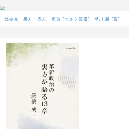
社会党―裏方・表方・市長 (オルタ叢書) –早川 勝 (著)