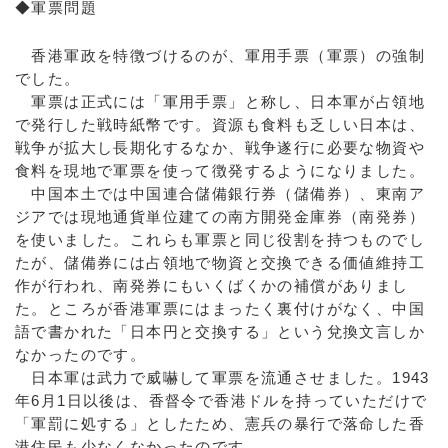
◆軍票問題
香港軍政を特徴づけるのが、軍用手票（軍票）の強制
でした。
軍票は正式には「軍用手票」と称し、日本軍が占領地
で発行した戦時紙幣です。資源も食料も乏しい日本は、
戦争が拡大し長期化するなか、戦争遂行に必要な物資や
食料を現地で軍票を使って徴発するようになりました。
中国本土では中国連合儲備銀行券（儲備券）、東南ア
ジアでは現地通貨単位建ての南方開発金庫券（南発券）
を使いました。これらも軍票と同じ役割を持つものでし
たが、儲備券には占領地で物資と交換できる価値維持工
作が行われ、南発券にもいくばくかの補償がありまし
た。ところが香港軍票にはまったく裏付けがなく、中国
語で書かれた「日本円と交換する」という兌換文言しか
なかったのです。
日本軍は武力で威嚇して軍票を流通させました。1943
年6月1日以後は、香督令で香港ドルを持っていただけで
「軍罰に処する」としたため、憲兵の暴行で落命した香
港住民も少なくなかったのです。