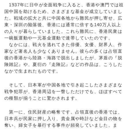
1937年に日中が全面戦争に入ると、香港や澳門では祖
国中国を助けるため、さまざまな基金が成立していまし
た。戦域の拡大と共に中国各地から難民が押し寄せ、広
東・深圳の陥落後、香港には通常に倍する140万人以上
の人々が暮らしていました。これら難民に、香港民衆は
一碗飯運動や一元基金運動で連帯していたのです。
なかには、戦火を逃れてきた俳優、女優、財界人、作
家など著名人も少なくありません。彼らの多くは占領直
後の香港から陸路・海路で脱出しましたが、茅盾の『脱
険雑記』や、夏衍の『走険記』などの作品は、こうした
なかで生まれたものです。
そして、日本軍が中国各地で引き起こしたさまざまな
戦争犯罪が、香港周辺を一瞥しただけでも、ほぼすべて
の種類が揃うことに驚かされます。
第一に、住民財産の略奪です。占領直後の香港では、
日本兵が民家に押し入り、貴金属や時計など金目の物を
奪い、婦女子を暴行する事件が頻発していました。ま