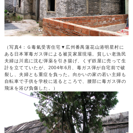
（写真4：Ｇ毒氣受害住宅▼広州番禺蓮花山港明星村に
ある日本軍毒ガス弾による被災家屋現場。貧しい老漁民
夫婦は川底に沈む弾薬を引き揚げ、くず鉄屋に売って生
計を立てていたが、2004年6月、毒ガス弾が自宅前で破
裂し、夫婦とも重症を負った。向かいの家の若い主婦も
自転車で子供を学校に送るところで、腰部に毒ガス弾の
飛沫を浴び負傷した。）