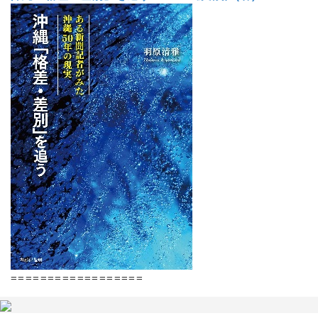
==================