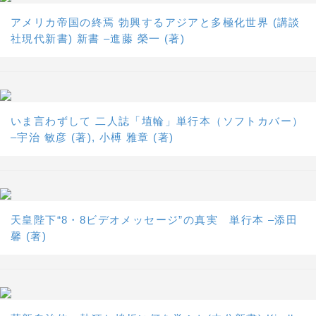
アメリカ帝国の終焉 勃興するアジアと多極化世界 (講談
社現代新書) 新書 –進藤 榮一 (著)
いま言わずして 二人誌「埴輪」単行本（ソフトカバー）
–宇治 敏彦 (著), 小榑 雅章 (著)
天皇陛下“8・8ビデオメッセージ”の真実 単行本 –添田
馨 (著)