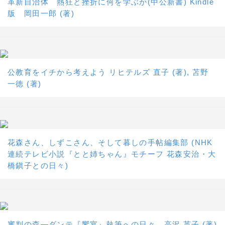
革新自治体 熱狂と挫折に何を学ぶか(中公新書) Kindle
版 岡田一郎 (著)
公教育をイチから考えよう リヒテルズ 直子 (著), 苫野
一徳 (著)
花森さん、しずこさん、そして暮しの手帖編集部 (NHK
連続テレビ小説『とと姉ちゃん』モチーフ 花森安治・大
橋鎭子との日々)
審判の森―ダンテ『饗宴』執筆への日々 高沢 英子 (著)