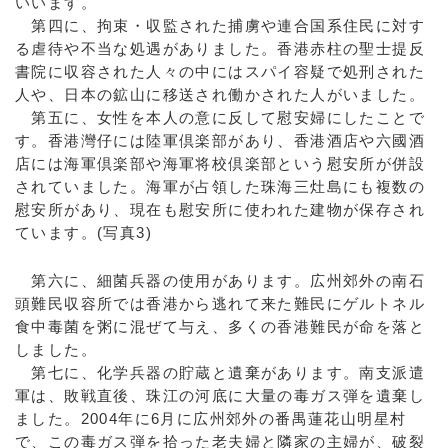
いいます。
第四に、拘束・収監された捕虜や連合国系住民に対す
る虐待や不当な処遇がありました。香港赤柱の聖士提反
書院に収容された人々の中にはスパイ容疑で処刑された
人や、日本の鉱山に移送され働かされた人がいました。
第五に、女性を本人の意に反して慰安婦にしたことで
す。香港灣仔には陸軍倶楽部があり、香港酒店や六國酒
店には海軍倶楽部や海軍将校倶楽部という慰安所が併設
されていました。海軍が占領した珠海三灶島にも複数の
慰安所があり、現在も慰安所に使われた建物が保存され
ています。(写真3)
第六に、細菌兵器の使用があります。広州郊外の南石
頭難民収容所では香港から逃れて来た難民にゲルトネル
食中毒菌を粥に混ぜて与え、多くの香港難民が命を落と
しました。
第七に、化学兵器の貯蔵と遺棄があります。南支派遣
軍は、敗戦直後、珠江の河底に大量の毒ガス弾を遺棄し
ました。2004年に6月に広州郊外の番禺蓮花山明星村
で、この毒ガス弾を拾った老夫婦と隣家の主婦が、破裂