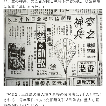
郎、空の神兵」の広告が躍る戦時下の香港紙。明治劇場
は九龍半島にあった。）
（写真2：三灶島の萬人墳▼直接の犠牲者は3千人と推定
される。毎年事件のあった旧暦3月13日前後に盛大な墓
前祭が行われている。）