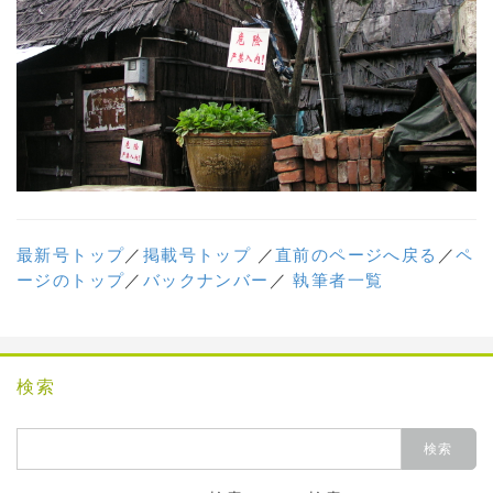
最新号トップ
／
掲載号トップ
／
直前のページへ戻る
／
ペ
ージのトップ
／
バックナンバー
／
執筆者一覧
検索