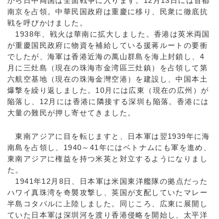
から日中両国は全面戦争に入ります。12月13日には首都
南京を占領。中華民国政府は重慶に移り、民衆に徹底抗
戦を呼びかけました。
1938年、戦火は華南に拡大しました。香港は英米両国
が重慶国民政府に物資を補給している援蒋ルートの要衝
でしたが、海軍は香港近海の萬山群島を海上封鎖し、4
月に三灶島（現在の珠海市金湾區三灶鎮）を占領して第
六航空基地（現在の珠海金灣空港）を建設し、中国本土
爆撃を繰り返しました。10月には広東（現在の広州）が
陥落し、12月には香港に隣接する深圳も陥落。香港には
大量の難民が押し寄せてきました。
東南アジアに目を転じますと、日本軍は翌1939年に海
南島を占領し、1940～41年にはベトナムにも軍を進め、
東南アジアに権益を持つ米英と対立するようになりまし
た。
1941年12月8日、日本軍は米国東洋艦隊の拠点だった
ハワイ真珠湾を奇襲攻撃し、英国が支配していたマレー
半島コタバルに上陸しました。同じころ、広東に展開し
ていた日本軍は深圳河を渡り香港侵略を開始し、太平洋