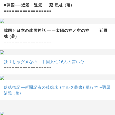
■韓国──近景・遠景 延 恩株 (著)
==================
韓国と日本の建国神話 ——太陽の神と空の神 延恩
株 (著)
==================
独りじゃダメなの―中国女性26人の言い分
==================
落穂拾記―新聞記者の後始末 (オルタ叢書) 単行本 –羽原
清雅 (著)