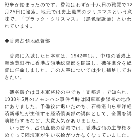
戦争が始まったのです。香港はわずか十八日の戦闘で12
月25日に陥落。地元では史上最悪のクリスマスという意
味で、「ブラック・クリスマス」（黒色聖誕節）といわ
れています。
◆香港占領地総督部
香港に入城した日本軍は、1942年1月、中環の香港上
海匯豊銀行に香港占領地総督部を開設し、磯谷廉介を総
督に任命しました。この人事については少し補足してお
きたい。
磯谷廉介は日本軍将校の中でも「支那通」で知られ、
1938年5月のノモンハン事件当時は関東軍参謀長の地位
にありました。予備役に退いたのち、石橋湛山ら東洋経
済新報社が主催する経済倶楽部の講師として、全国を講
演旅行するなど、大変人気がありました。
いっぽう、占領直後の香港では、香港占領の主導権を
めぐって陸海軍が争い収拾がつかなくなっていました。