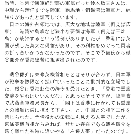
当時、香港で海軍経理部の軍属だった鈴木敏夫さんは、
中環から灣仔までを陸軍、跑馬地・銅鑼湾は海軍と、縄
張りがあったと証言しています。
日本の海外占領地では、広大な地域は陸軍（例えば広
東）、港湾や島嶼など狭小な要衝は海軍（例えば三灶
島）が統治するという通例がありましたが、香港には英
国が残した莫大な備蓄があり、その利権をめぐって両者
の折り合いがつかなかったのです。そこで予備役から磯
谷廉介が香港総督に担ぎ出されたのです。
磯谷廉介は東條英機首相らとはそりが合わず、日本軍
が戦争を際限なく拡げていったことに批判的な立場でし
た。磯谷は香港赴任の辞令を受けたとき、「香港で重慶
交渉をやればいいんだな」と思ったそうですが、陸軍省
で武藤章軍務局長から、「閣下は香港に行かれても重慶
との接触は厳に控えて下さい」と、中国との和平工作を
禁じられた。予備役かの栄転にも見える人事でしたが、
東條英機首相からみれば、煙たい存在である磯谷廉介を
遠く離れた香港に追いやる「左遷人事」だったのです。