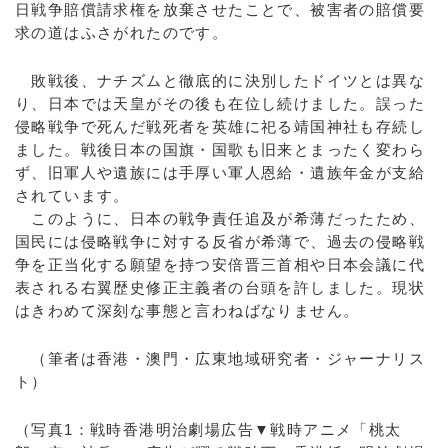
日戦争賠償請求権を放棄させたことで、被害者の賠償要
求の道はふさがれたのです。
敗戦後、ナチズムと徹底的に決別したドイツとは異な
り、日本では天皇がその後も在位し続けました。誤った
侵略戦争で死んだ戦死者を英雄に祀る靖国神社も存続し
ました。戦後日本の国旗・国歌も旧来とまったく変わら
ず、旧軍人や遺族には手厚い軍人恩給・遺族年金が支給
されています。
このように、日本の戦争責任追及が希薄だったため、
国民には侵略戦争に対する反省が希薄で、過去の侵略戦
争を正当化する願望を持つ安倍晋三首相や日本会議に代
表される右翼歴史修正主義者の台頭を許しました。現状
はきわめて深刻な事態と言わねばなりません。
（筆者は香港・澳門・広東地域研究者・ジャーナリス
ト）
（写真1：戦時香港明治劇場広告▼戦時アニメ「桃太