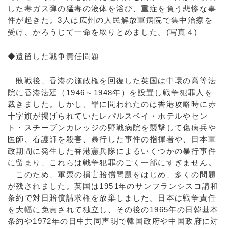
した毒ガス弾の猛毒の液体を浴び、重症を負う悲惨な事
件が起きた。3人は広州の人民解放軍病院で集中治療を
受け、かろうじて一命を取りとめました。(写真４)
◆遺留した戦争責任問題
敗戦後、香港の施政権を回復した英国は中環の高等法
院に香港法廷（1946～1948年）を設置し戦争犯罪人を
裁きました。しかし、罪に問われたのは香港攻略時に赤
十字旗が掲げられていたレパルスベイ・ホテルやセン
ト・スチーブンカレッジの野戦病院を襲撃して傷病兵や
医師、看護師を殺害、暴行した事件の指揮者や、日本軍
政期間に発生した香港憲兵隊によるいくつかの暴行事件
に留まり、これらは戦争犯罪のごく一部にすぎません。
このため、軍票の損害賠償問題をはじめ、多くの問題
が残されました。英国は1951年のサンフランシスコ講和
条約で対日賠償請求権を放棄しました。日本は戦争責任
を大幅に免責されて独立し、その後の1965年の日韓基本
条約や1972年の日中共同声明で韓国政府や中国政府に対