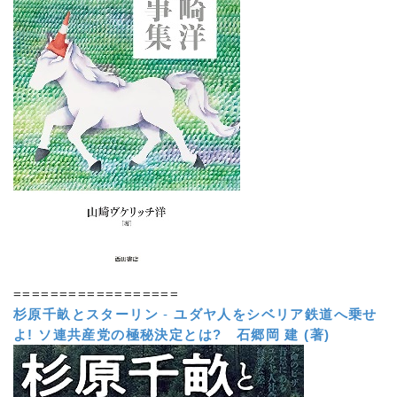
==================
杉原千畝とスターリン
-
ユダヤ人をシベリア鉄道へ乗せ
よ! ソ連共産党の極秘決定とは?
石郷岡 建 (著)