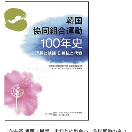
=================
「仲井富 遺稿・回想 未知との出会い 住民運動のネッ