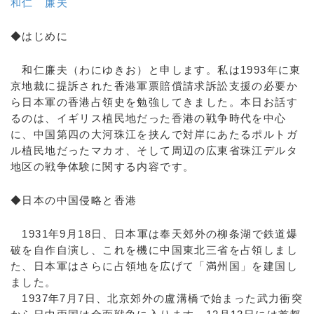
和仁 廉夫
◆はじめに
和仁廉夫（わにゆきお）と申します。私は1993年に東
京地裁に提訴された香港軍票賠償請求訴訟支援の必要か
ら日本軍の香港占領史を勉強してきました。本日お話す
るのは、イギリス植民地だった香港の戦争時代を中心
に、中国第四の大河珠江を挟んで対岸にあたるポルトガ
ル植民地だったマカオ、そして周辺の広東省珠江デルタ
地区の戦争体験に関する内容です。
◆日本の中国侵略と香港
1931年9月18日、日本軍は奉天郊外の柳条湖で鉄道爆
破を自作自演し、これを機に中国東北三省を占領しまし
た、日本軍はさらに占領地を広げて「満州国」を建国し
ました。
1937年7月7日、北京郊外の盧溝橋で始まった武力衝突