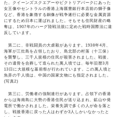
た、クイーンズスクエアーやビクトリアパークにあった
女王像やセントラルの香港上海匯豊銀行本店前の獅子像
など、香港を象徴する銅像が戦争遂行に必要な金属資源
にするため日本に運ばれました。そもそも住民財産の略
奪は、1907年のハーグ陸戦法規に定めた戦時国際法に違
反しています。
第二に、非戦闘員の大虐殺があります。1938年4月、
海軍が三灶島を占領したおり、島北部の村落（十三保）
を襲撃し、三千人規模の住民が殺害されました。戦後、
その遺骨を合葬して造られた萬人墳では、毎年旧暦3月
13日に大規模な墓前祭が行われています。この萬人墳と
魚弄の千人墳は、中国の国家文物にも指定されました。
(写真2)
第三に、労働者の強制連行があります。占領下の香港
からは海南島に大勢の香港住民が送り込まれ、鉱山や発
電所で働かされました。栄養失調で多くの人が命を落と
し、戦後香港に戻った人はわずか3人しかいなかったと