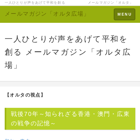
一人ひとりが声をあげて平和を創る メールマガジン「オルタ」
メールマガジン「オルタ広場」
Toggle
MENU
navigation
一人ひとりが声をあげて平和を
創る メールマガジン「オルタ広
場」
【オルタの視点】
戦後70年～知られざる香港・澳門・広東
の戦争の記憶～