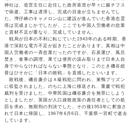
神社は、造営主任に赴任した政所喜澄が早々に腸チフス
で病逝。工事は遅滞し、完成の目途が立ちませんでし
た。灣仔峡のキャメロン山に建設が進んでいた香港忠霊
塔は完成まじかでしたが、ここでも中国人労働者の怠業
と資材不足が重なり、完成していません。
戦局が日本の不利に転じていた1943年のある時期、香
港で深刻な電力不足が起きたことがあります。真相は中
国人労働者の一斉怠業だったのですが、石炭運び、風呂
焚き、食事の調理、果ては便所の汲み取りまで日本人自
身でやらなければならない事態となり、このとき磯谷総
督はひそかに「日本の敗戦」を直感したといいます。
敗戦後、磯谷廉介はＡ級戦犯に問われ、巣鴨プリズン
に収監されました。のちに上海に移送され、重慶で戦犯
裁判を受けました。中華民国は磯谷廉介を無罪にしよう
としましたが、英国が人口疎散政策の責任者としての処
罰を求め、無期刑の判決でした。その後1953年に釈放さ
れて日本に帰国し、1967年6月6日、千葉県一宮町で逝去
しています。