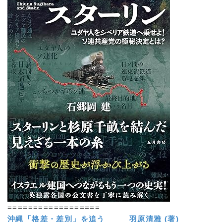
==================
沖縄「格差・差別」を追う 羽原清雅 (著)