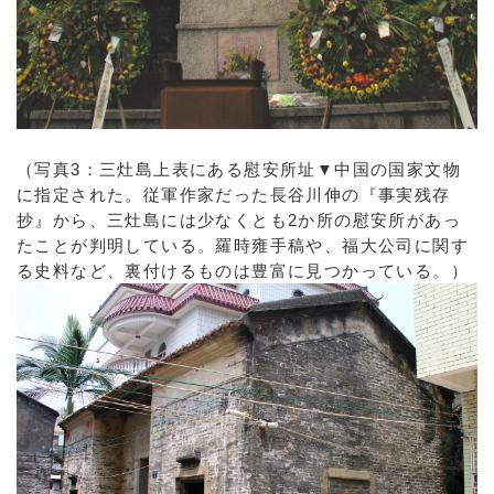
（写真3：三灶島上表にある慰安所址▼中国の国家文物
に指定された。従軍作家だった長谷川伸の『事実残存
抄』から、三灶島には少なくとも2か所の慰安所があっ
たことが判明している。羅時雍手稿や、福大公司に関す
る史料など、裏付けるものは豊富に見つかっている。）