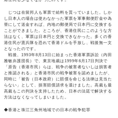
じつは在留邦人も軍票で給料を貰っていました。しか
し日本人の場合は使わなかった軍票を軍事郵便貯金や為
替にして送金すれば、内地の郵便局で日本円に交換する
ことができました。ところが、香港住民にこのような方
法はなく、軍票は日本円と交換できなかった。多くの香
港住民が憲兵隊を恐れて香港ドルを手放し、戦後無一文
となったのです。
戦後、1993年8月13日に始まった香港軍票訴訟（内田
雅敏弁護団長）で、東京地裁は1999年6月17日判決で
「原告（香港市民）らは、戦争の被害者ないしは損害者
と推認される」と香港市民の戦争被害を認めましたが、
同時に「被告（日本政府）に賠償を命じる法律は見当た
らない」として、損害賠償請求を退けました。高裁も最
高裁もこの判決を支持したため、日本の法廷で解決する
方法はなくなってしまいました。
◆香港と珠江三角州地域での日本の戦争犯罪