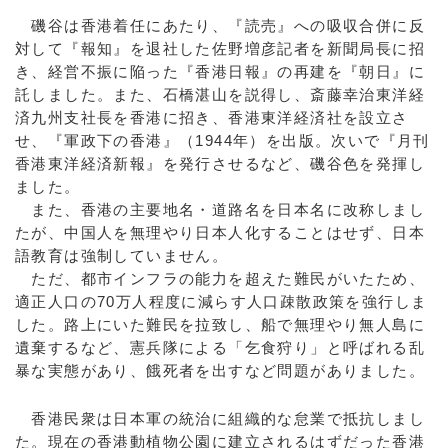
磯谷は香港着任にあたり、『読売』への吸収合併に反
対して『報知』を退社した佐野増彦記者を新聞局長に招
き、経営不振に陥った『香港日報』の再建を『朝日』に
託しました。また、石橋湛山を説得し、斎藤幸治東洋経
済九州支社長を香港に招き、香港東洋経済社を設立さ
せ、『軍政下の香港』（1944年）を出版。次いで『月刊
香港東洋経済新報』を発行させるなど、磯谷色を発揮し
ました。
また、香港の主要地名・道路名を日本名に改称しまし
たが、中国人を無理やり日本人化することはせず、日本
語教育は強制していません。
ただ、都市インフラの能力を超えた難民がいたため、
適正人口の70万人程度に減らす人口疎散政策を強行しま
した。路上にいた難民を拉致し、船で無理やり無人島に
遺棄するなど、憲兵隊による「乞食狩り」と呼ばれる乱
暴な実態があり、餓死者を出すなど問題がありました。
香港民衆は日本軍の統治に組織的な怠業で抵抗しまし
た。現在の香港動植物公園に建立されるはずだった香港