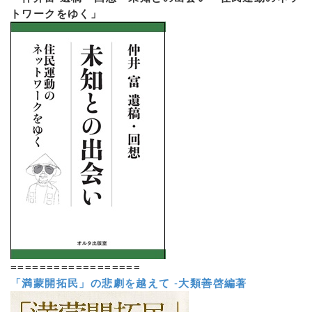
トワークをゆく」
==================
「満蒙開拓民」の悲劇を越えて
-
大類善啓編著