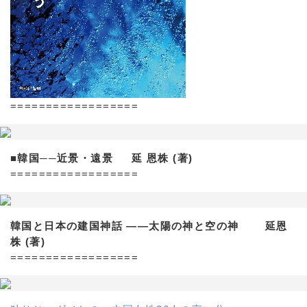
==================
■韓国──近景・遠景 延 恩株 (著)
==================
韓国と日本の建国神話 ——太陽の神と空の神 延恩
株 (著)
==================