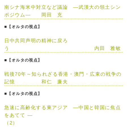
南シナ海米中対立など議論
—
武漢大の領土シン
ポジウム
—
岡田 充
■
【オルタの視点】
日中共同声明の精神に戻ろ
う
内田 雅敏
■
【オルタの視点】
戦後70年～知られざる香港・澳門・広東の戦争の
記憶
和仁 廉夫
■
【オルタの視点】
急速に高齢化する東アジア
—
中国と韓国に焦点
をあてて —
（2）