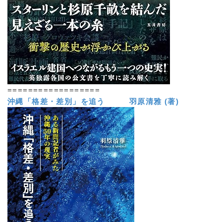
==================
沖縄「格差・差別」を追う 羽原清雅 (著)