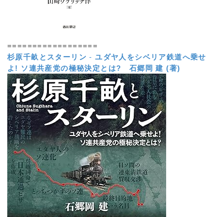
==================
杉原千畝とスターリン
-
ユダヤ人をシベリア鉄道へ乗せ
よ! ソ連共産党の極秘決定とは?
石郷岡 建 (著)