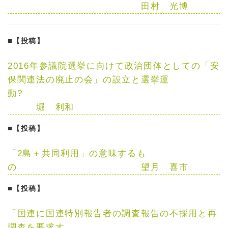
田村 光博
■
【投稿】
2016年参議院選挙に向けて政治団体としての「安
保関連法の廃止の会」の設立と選挙運
動?
堀 利和
■
【投稿】
「2島＋共同利用」の意味するも
の
望月 喜市
■
【投稿】
「国連に国連特別報告者の調査報告の不採用と再
調査を要求す