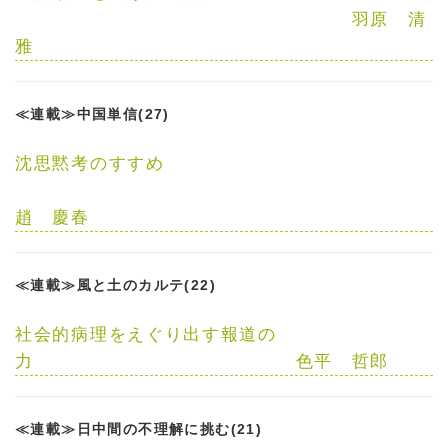
羽原 清
雅
≪連載≫中国単信(27)
沈思黙考のすすめ
趙 慶春
≪連載≫風と土のカルテ(22)
社会的病理をえぐり出す報道の
力
色平 哲郎
≪連載≫日中間の不理解に挑む(21)