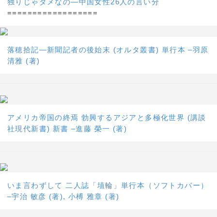
独りじゃダメなの―中国女性26人の言い分
==================
落穂拾記―新聞記者の後始末 (オルタ叢書) 単行本 –羽原
清雅 (著)
アメリカ帝国の終焉 勃興するアジアと多極化世界 (講談
社現代新書) 新書 –進藤 榮一 (著)
いま言わずして 二人誌「埴輪」単行本（ソフトカバー）
–宇治 敏彦 (著), 小榑 雅章 (著)