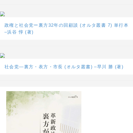
政権と社会党ー裏方32年の回顧談 (オルタ叢書 7) 単行本
–浜谷 惇 (著)
社会党―裏方・表方・市長 (オルタ叢書) –早川 勝 (著)