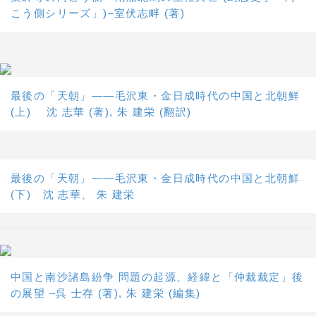
こう側シリーズ」)–室伏志畔 (著)
最後の「天朝」――毛沢東・金日成時代の中国と北朝鮮
(上) 沈 志華 (著), 朱 建栄 (翻訳)
最後の「天朝」――毛沢東・金日成時代の中国と北朝鮮
(下) 沈 志華、 朱 建栄
中国と南沙諸島紛争 問題の起源、経緯と「仲裁裁定」後
の展望 –呉 士存 (著), 朱 建栄 (編集)