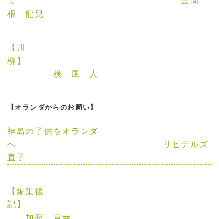
で
豊間
根 龍兒
【川
柳】
横 風 人
【オランダからのお願い】
福島の子供をオランダ
へ
リヒテルズ
直子
【編集後
記】
加藤 宣幸