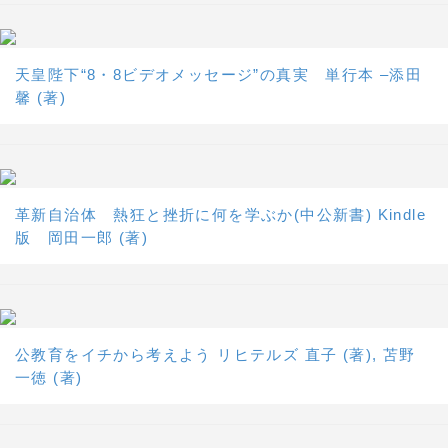
天皇陛下“8・8ビデオメッセージ”の真実 単行本 –添田
馨 (著)
革新自治体 熱狂と挫折に何を学ぶか(中公新書) Kindle
版 岡田一郎 (著)
公教育をイチから考えよう リヒテルズ 直子 (著), 苫野
一徳 (著)