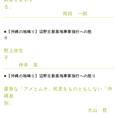
る」
岡田 一郎
■
【沖縄の地鳴り】辺野古新基地事業強行への怒
り
野上弥生
子
仲井 富
■
【沖縄の地鳴り】辺野古新基地事業強行への怒り
露骨な「アメとムチ」民意をものともしない「沖
縄差
別」
大山 哲