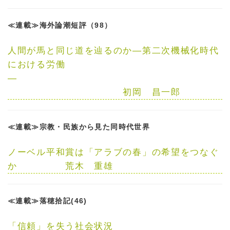
≪連載≫海外論潮短評（98）
人間が馬と同じ道を辿るのか
—
第二次機械化時代
における労働
—
初岡 昌一郎
≪連載≫宗教・民族から見た同時代世界
ノーベル平和賞は「アラブの春」の希望をつなぐ
か
荒木 重雄
≪連載≫落穂拾記(46)
「信頼」を失う社会状況