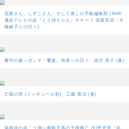
花森さん、しずこさん、そして暮しの手帖編集部 (NHK
連続テレビ小説『とと姉ちゃん』モチーフ 花森安治・大
橋鎭子との日々)
審判の森―ダンテ『饗宴』執筆への日々 高沢 英子 (著)
亡国の罪 (フィギュール彩) 工藤 寛治 (著)
薬師寺の向こう側―南船北馬の王権興亡 (幻想史学「向