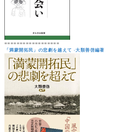
==================
「満蒙開拓民」の悲劇を越えて
-
大類善啓編著