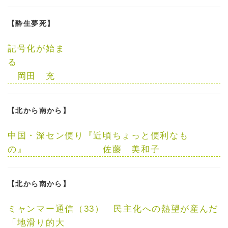
【酔生夢死】
記号化が始ま
る
岡田 充
【北から南から】
中国・深セン便り
『近頃ちょっと便利なも
の』
佐藤 美和子
【北から南から】
ミャンマー通信（33）
民主化への熱望が産んだ
「地滑り的大