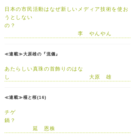
日本の市民活動はなぜ新しいメディア技術を使お
うとしない
の？
李 やんやん
≪連載≫大原雄の『流儀』
あたらしい真珠の首飾りのはな
し
大原 雄
≪連載≫槿と桜(16)
チゲ
鍋？
延 恩株