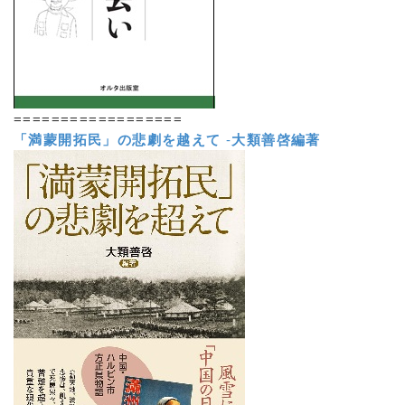
==================
「満蒙開拓民」の悲劇を越えて
-
大類善啓編著