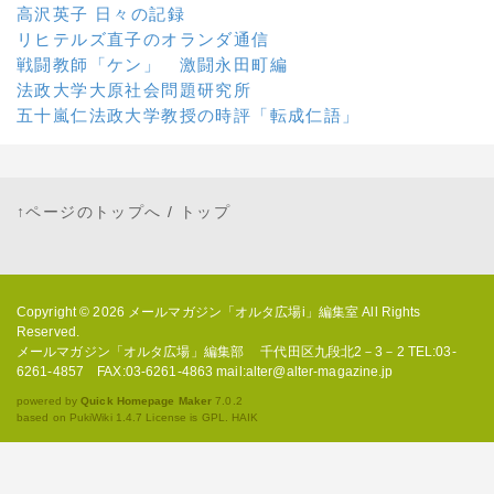
高沢英子 日々の記録
リヒテルズ直子のオランダ通信
戦闘教師「ケン」 激闘永田町編
法政大学大原社会問題研究所
五十嵐仁法政大学教授の時評「転成仁語」
↑ページのトップへ
/
トップ
Copyright © 2026
メールマガジン「オルタ広場i」編集室
All Rights
Reserved.
メールマガジン「オルタ広場」編集部 千代田区九段北2－3－2 TEL:03-
6261-4857 FAX:03-6261-4863 mail:alter@alter-magazine.jp
powered by
Quick Homepage Maker
7.0.2
based on PukiWiki 1.4.7 License is GPL.
HAIK