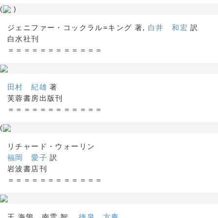
(
)
ジェニファー・コックラル=キング 著,
白井 和宏
訳
白水社刊
＝＝＝＝＝＝＝＝＝＝＝＝
田村 紀雄
著
芙蓉書房出版刊
＝＝＝＝＝＝＝＝＝＝＝＝
(
リチャード・ウォーリン
福岡 愛子
訳
岩波書店刊
＝＝＝＝＝＝＝＝＝＝＝＝
王 海鴒、南雲 智、
徳泉 方庵