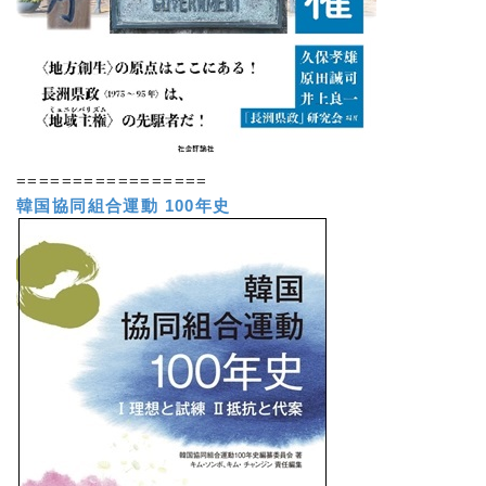
=================
韓国協同組合運動 100年史