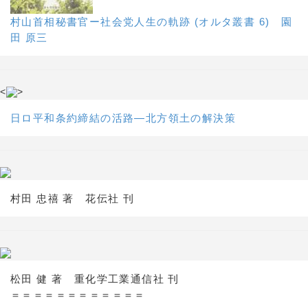
村山首相秘書官ー社会党人生の軌跡 (オルタ叢書 6) 園
田 原三
<
>
日ロ平和条約締結の活路―北方領土の解決策
村田 忠禧 著 花伝社 刊
松田 健 著 重化学工業通信社 刊
＝＝＝＝＝＝＝＝＝＝＝＝