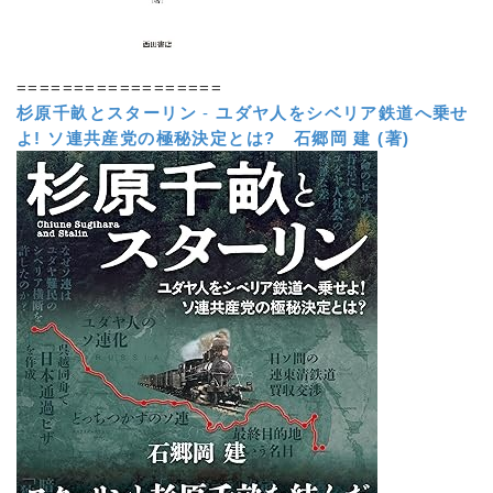
==================
杉原千畝とスターリン
-
ユダヤ人をシベリア鉄道へ乗せ
よ! ソ連共産党の極秘決定とは?
石郷岡 建 (著)