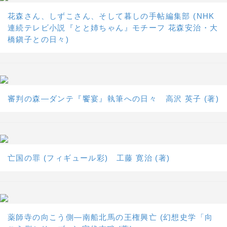
花森さん、しずこさん、そして暮しの手帖編集部 (NHK
連続テレビ小説『とと姉ちゃん』モチーフ 花森安治・大
橋鎭子との日々)
審判の森―ダンテ『饗宴』執筆への日々 高沢 英子 (著)
亡国の罪 (フィギュール彩) 工藤 寛治 (著)
薬師寺の向こう側―南船北馬の王権興亡 (幻想史学「向