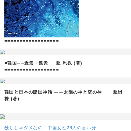
==================
■韓国──近景・遠景 延 恩株 (著)
==================
韓国と日本の建国神話 ——太陽の神と空の神 延恩
株 (著)
==================
独りじゃダメなの―中国女性26人の言い分