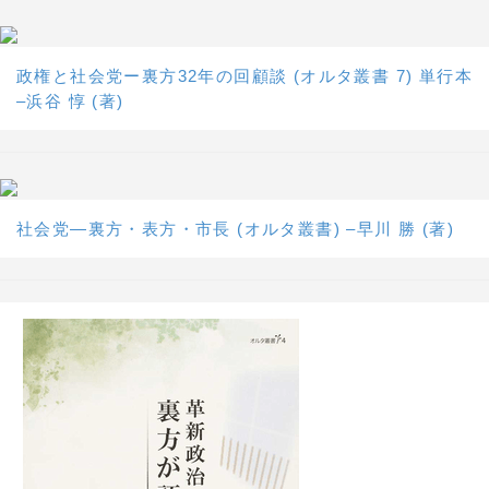
政権と社会党ー裏方32年の回顧談 (オルタ叢書 7) 単行本
–浜谷 惇 (著)
社会党―裏方・表方・市長 (オルタ叢書) –早川 勝 (著)