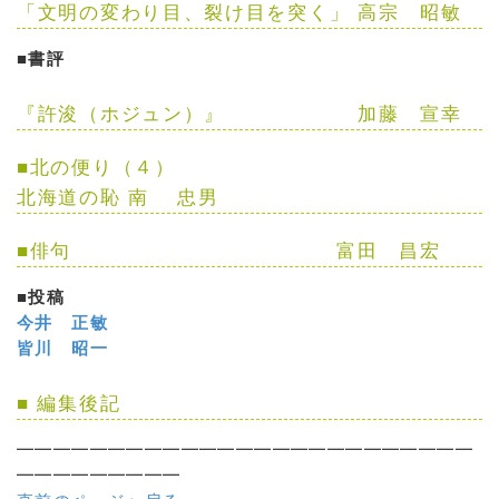
「文明の変わり目、裂け目を突く」
高宗 昭敏
■書評
『許浚（ホジュン）』
加藤 宣幸
■北の便り（４）
北海道の恥
南 忠男
■
俳句
富田 昌宏
■投稿
今井 正敏
皆川 昭一
■
編集後記
━━━━━━━━━━━━━━━━━━━━━━━━━
━━━━━━━━━