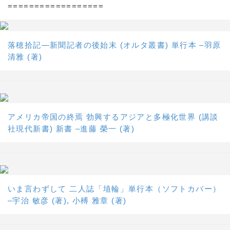
==================
落穂拾記―新聞記者の後始末 (オルタ叢書) 単行本 –羽原
清雅 (著)
アメリカ帝国の終焉 勃興するアジアと多極化世界 (講談
社現代新書) 新書 –進藤 榮一 (著)
いま言わずして 二人誌「埴輪」単行本（ソフトカバー）
–宇治 敏彦 (著), 小榑 雅章 (著)