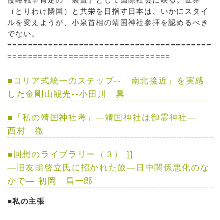
（とりわけ隣国）と共栄を目指す日本は、いかにスタイ
ルを変えようが、小泉首相の靖国神社参拝を認めるべき
でない。
========================================
================================
■
コリア式統一のステップ--「南北接近」を実感
した金剛山観光--
小田川 興
■
「私の靖国神社考」―靖国神社は御霊神社―
西村 徹
■
回想のライブラリー（３）
]]
―旧友胡啓立氏に招かれた旅―日中関係悪化のな
かで―
初岡 昌一郎
■私の主張