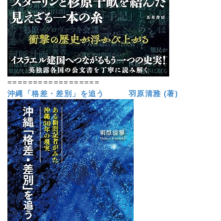
==================
沖縄「格差・差別」を追う 羽原清雅 (著)