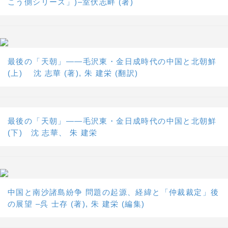
こう側シリーズ」)–室伏志畔 (著)
最後の「天朝」――毛沢東・金日成時代の中国と北朝鮮
(上) 沈 志華 (著), 朱 建栄 (翻訳)
最後の「天朝」――毛沢東・金日成時代の中国と北朝鮮
(下) 沈 志華、 朱 建栄
中国と南沙諸島紛争 問題の起源、経緯と「仲裁裁定」後
の展望 –呉 士存 (著), 朱 建栄 (編集)