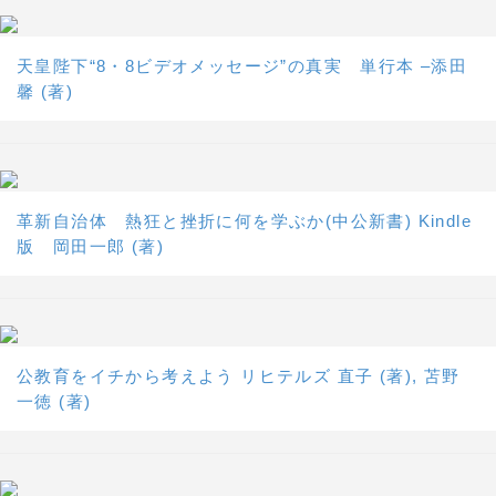
天皇陛下“8・8ビデオメッセージ”の真実 単行本 –添田
馨 (著)
革新自治体 熱狂と挫折に何を学ぶか(中公新書) Kindle
版 岡田一郎 (著)
公教育をイチから考えよう リヒテルズ 直子 (著), 苫野
一徳 (著)