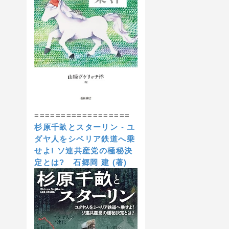
==================
杉原千畝とスターリン
-
ユ
ダヤ人をシベリア鉄道へ乗
せよ! ソ連共産党の極秘決
定とは?
石郷岡 建 (著)