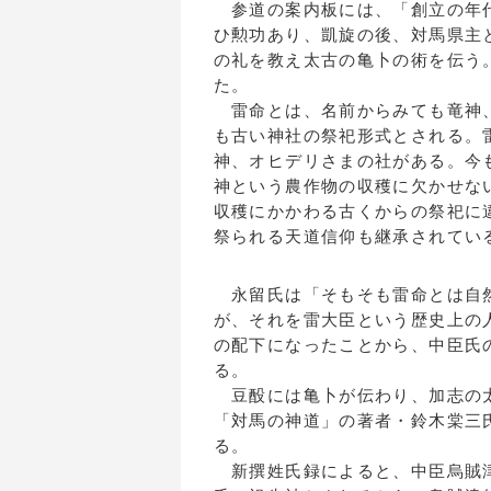
参道の案内板には、「創立の年代
ひ勲功あり、凱旋の後、対馬県主
の礼を教え太古の亀卜の術を伝う
た。
雷命とは、名前からみても竜神、
も古い神社の祭祀形式とされる。
神、オヒデリさまの社がある。今
神という農作物の収穫に欠かせな
収穫にかかわる古くからの祭祀に
祭られる天道信仰も継承されてい
永留氏は「そもそも雷命とは自然
が、それを雷大臣という歴史上の
の配下になったことから、中臣氏
る
豆酘には亀卜が伝わり、加志の太
「対馬の神道」の著者・鈴木棠三
る
新撰姓氏録によると、中臣烏賊津