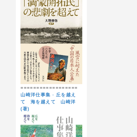
==================
山崎洋仕事集
-
丘を越え
て 海を越えて
山崎洋
(著)