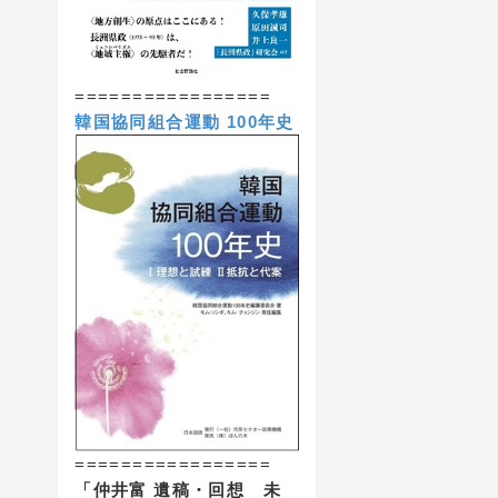
=================
韓国協同組合運動 100年史
=================
「仲井富 遺稿・回想 未