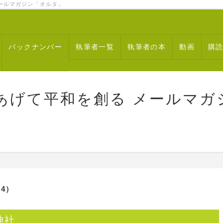
ルマガジン「オルタ」
バックナンバー
執筆者一覧
執筆者の本
動画
購
あげて平和を創る メールマガ
4）
神社