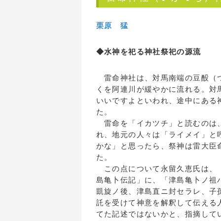
栗原 猛
◆水神を祀る神社祭祀の源流
雷命神社は、対馬南端の豆酘（つ
くを阿連川が緩やかに流れる。対
いいですよといわれ、途中にある
た。
雷命を「イカツチ」と読むのは、
れ、地元の人々は「ライメイ」と
かな」と思ったら、祭神は雷大臣
た
この点について永留久恵氏は、「
島亀卜伝記」に、「津島亀卜ノ祖
凱旋ノ後、津島直ニ封セラレ、子
託を受けて神意を解釈して伝える
てた記述ではないかと、指摘