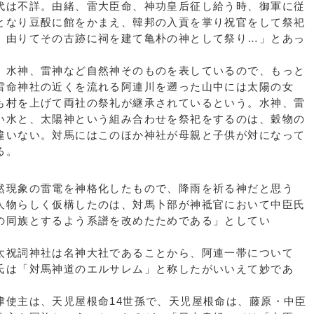
は不詳。由緒、雷大臣命、神功皇后征し給う時、御軍に従
となり豆酘に館をかまえ、韓邦の入貢を掌り祝官をして祭祀
。由りてその古跡に祠を建て亀朴の神として祭り…」とあっ
水神、雷神など自然神そのものを表しているので、もっと
雷命神社の近くを流れる阿連川を遡った山中には太陽の女
も村を上げて両社の祭礼が継承されているという。水神、雷
い水と、太陽神という組み合わせを祭祀をするのは、穀物の
違いない。対馬にはこのほか神社が母親と子供が対になって
る。
現象の雷電を神格化したもので、降雨を祈る神だと思う
人物らしく仮構したのは、対馬卜部が神祗官において中臣氏
の同族とするよう系譜を改めたためである」としてい
。
祝詞神社は名神大社であることから、阿連一帯について
氏は「対馬神道のエルサレム」と称したがいいえて妙であ
。
使主は、天児屋根命14世孫で、天児屋根命は、藤原・中臣