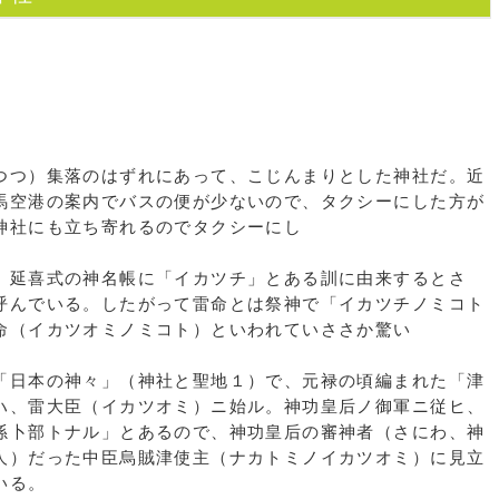
つ）集落のはずれにあって、こじんまりとした神社だ。近
馬空港の案内でバスの便が少ないので、タクシーにした方が
神社にも立ち寄れるのでタクシーにし
延喜式の神名帳に「イカツチ」とある訓に由来するとさ
呼んでいる。したがって雷命とは祭神で「イカツチノミコト
命（イカツオミノミコト）といわれていささか驚い
。
日本の神々」（神社と聖地１）で、元禄の頃編まれた「津
ハ、雷大臣（イカツオミ）ニ始ル。神功皇后ノ御軍ニ従ヒ、
孫卜部トナル」とあるので、神功皇后の審神者（さにわ、神
人）だった中臣烏賊津使主（ナカトミノイカツオミ）に見立
している。