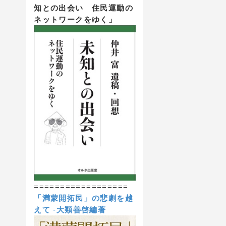
知との出会い 住民運動の
ネットワークをゆく」
==================
「満蒙開拓民」の悲劇を越
えて
-
大類善啓編著