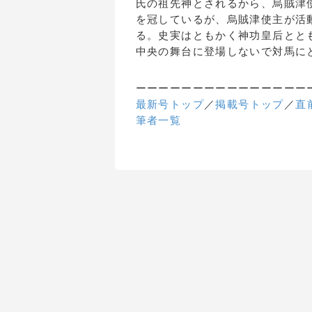
氏の祖先神とされるから、烏賊津
を冠しているが、烏賊津使主が活
る。史実はともかく神功皇后とと
中央の舞台に登場しないで対馬に
ーーーーーーーーーーーーーーー
最新号トップ
／
掲載号トップ
／
直
筆者一覧