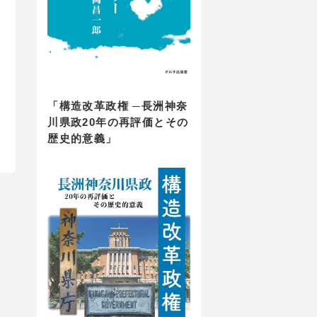
「構造改革政権 ─長洲神奈
川県政20年の再評価とその
歴史的意義」