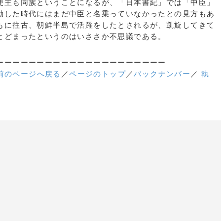
使主も同族ということになるが、「日本書紀」では「中臣」
動した時代にはまだ中臣と名乗っていなかったとの見方もあ
もに往古、朝鮮半島で活躍をしたとされるが、凱旋してきて
とどまったというのはいささか不思議である。
ーーーーーーーーーーーーーーーーーーーーー
前のページへ戻る
／
ページのトップ
／
バックナンバー
／
執