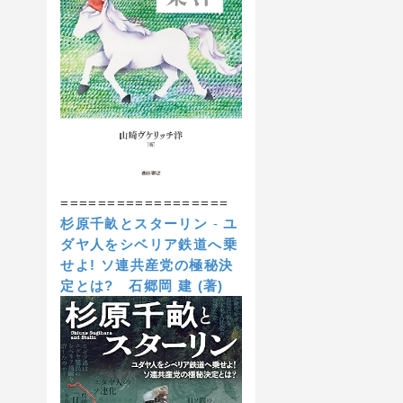
==================
杉原千畝とスターリン
-
ユ
ダヤ人をシベリア鉄道へ乗
せよ! ソ連共産党の極秘決
定とは?
石郷岡 建 (著)