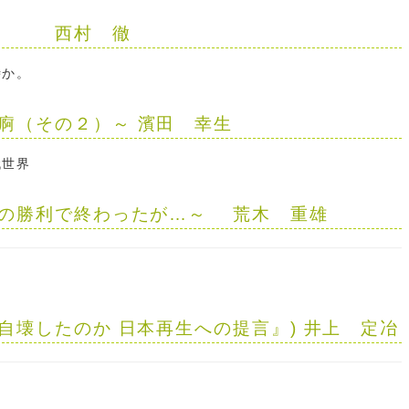
西村 徹
時か。
痾（その２）～
濱田 幸生
代世界
の勝利で終わったが…～
荒木 重雄
自壊したのか 日本再生への提言』)
井上 定冶