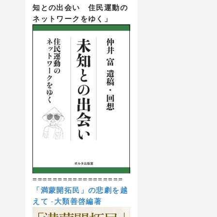
知との出会い 住民運動の
ネットワークをゆく」
==================
「満蒙開拓民」の悲劇を越
えて
-
大類善啓編著