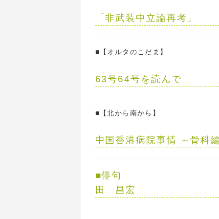
「非武装中立論再考」
■【オルタのこだま】
63号64号を読んで
高
■【北から南から】
中国香港病院事情 ～骨科
■
俳句
田 昌宏