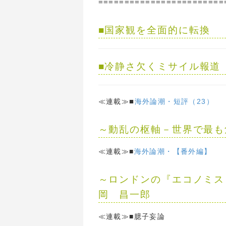
========================
■
国家観を全面的に転換
■
冷静さ欠くミサイル報道
■
≪連載≫
海外論潮・短評（23）
～動乱の枢軸－世界で最も
≪連載≫■
海外論潮・【番外編】
～ロンドンの『エコノミス
岡 昌一郎
≪連載≫■臆子妄論