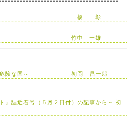
========================================
榎 彰
竹中 一雄
危険な国～
初岡 昌一郎
ト』誌近着号（５月２日付）の記事から～
初