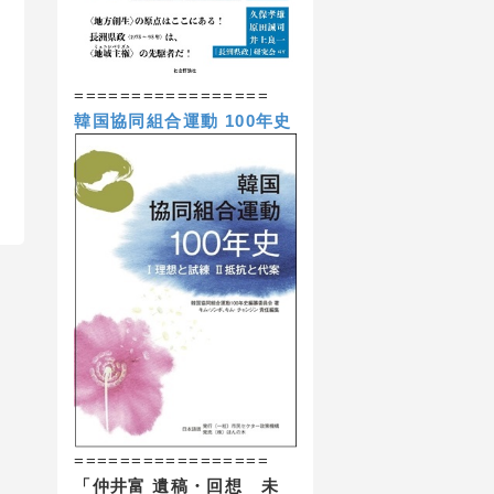
=================
韓国協同組合運動 100年史
=================
「仲井富 遺稿・回想 未