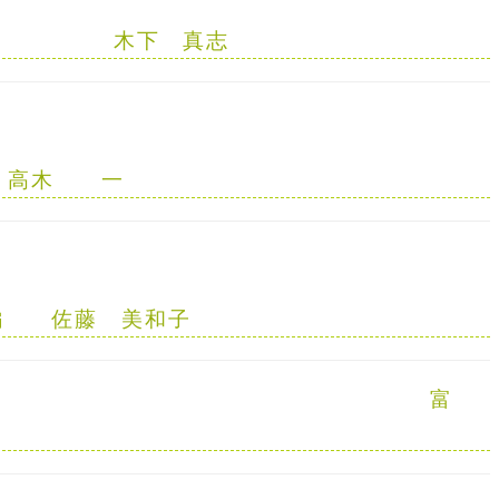
木下 真志
木 一
編
佐藤 美和子
富