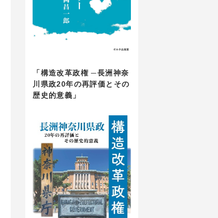
「構造改革政権 ─長洲神奈
川県政20年の再評価とその
歴史的意義」