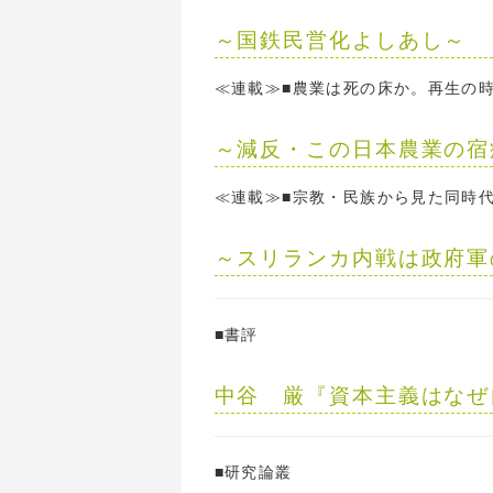
～国鉄民営化よしあし～
≪連載≫■農業は死の床か。再生の
～減反・この日本農業の宿
≪連載≫■宗教・民族から見た同時
～スリランカ内戦は政府軍
■書評
中谷 厳『資本主義はなぜ
■研究論叢