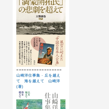
==================
山崎洋仕事集
-
丘を越え
て 海を越えて
山崎洋
(著)