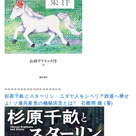
==================
杉原千畝とスターリン
-
ユダヤ人をシベリア鉄道へ乗せ
よ! ソ連共産党の極秘決定とは?
石郷岡 建 (著)