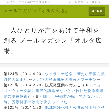
一人ひとりが声をあげて平和を創る メールマガジン「オルタ」
メールマガジン「オルタ広場」
Toggle
MENU
navigation
一人ひとりが声をあげて平和を
創る メールマガジン「オルタ広
場」
第124号（2014.4.20）
ウクライナ紛争・新たな帝国主義
時代の始まり
〜
オバマの秘密戦争の失敗とプーチン
〜
第122号（2014.2.20）脱原発運動を考える（Ａ）
ニュー
ズ・ウィーク誌に建設的議論がないといわれた脱原発運
動の現在位置?
（Ｂ）
細川、宇都宮が統一できなかった
時、脱原発派の敗北は決まっていた
第121号（2014.1.20）
地球寒冷化説と公共政策を誤らせ