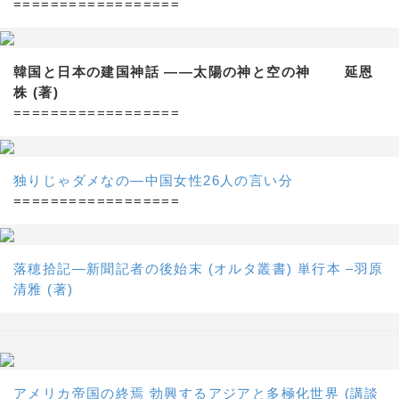
==================
韓国と日本の建国神話 ——太陽の神と空の神 延恩
株 (著)
==================
独りじゃダメなの―中国女性26人の言い分
==================
落穂拾記―新聞記者の後始末 (オルタ叢書) 単行本 –羽原
清雅 (著)
アメリカ帝国の終焉 勃興するアジアと多極化世界 (講談