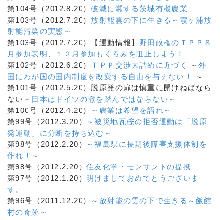
第104号（2012.8.20）
破滅に瀕する茨城有機農業
第103号（2012.7.20）
放射能雲の下に生きる～霞ヶ浦放
射能汚染の実態～
第103号（2012.7.20）【運動情報】
野田政権のＴＰＰ８
月参加表明、１２月参加もくろみを阻止しよう！
第102号（2012.6.20）
ＴＰＰ交渉大詰めに近づく
～
外
国にわが国の国内制度を改変する自由を与えない！
～
第101号（2012.5.20）脱原発の扉は慎重に開けねばなら
ない
～日本はドイツの轍を踏んではならない～
第100号（2012.4.20）
～農業は希望を語れ～
第99号（2012.3.20）
～被災地瓦礫の拒否運動は「脱原
発運動」に分断を持ち込む～
第98号（2012.2.20）
～福島県に長期後障害支援体制を
作れ！～
第98号（2012.2.20）
住友化学・モンサントの提携
第97号（2012.1.20）
明けましておめでとうございま
す。
第96号（2011.12.20）
～放射能の雲の下で生きる～飯館
村の奇跡～