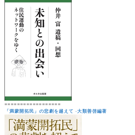
==================
「満蒙開拓民」の悲劇を越えて
-
大類善啓編著