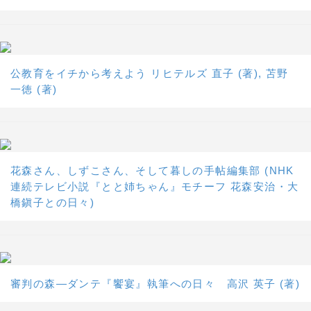
公教育をイチから考えよう リヒテルズ 直子 (著), 苫野
一徳 (著)
花森さん、しずこさん、そして暮しの手帖編集部 (NHK
連続テレビ小説『とと姉ちゃん』モチーフ 花森安治・大
橋鎭子との日々)
審判の森―ダンテ『饗宴』執筆への日々 高沢 英子 (著)