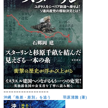
==================
沖縄「格差・差別」を追う 羽原清雅 (著)