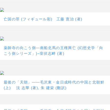
亡国の罪 (フィギュール彩) 工藤 寛治 (著)
薬師寺の向こう側―南船北馬の王権興亡 (幻想史学「向
こう側シリーズ」)–室伏志畔 (著)
最後の「天朝」――毛沢東・金日成時代の中国と北朝鮮
(上) 沈 志華 (著), 朱 建栄 (翻訳)