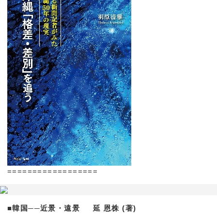
==================
■韓国──近景・遠景 延 恩株 (著)