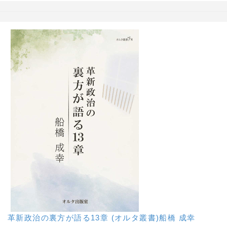
革新政治の裏方が語る13章 (オルタ叢書)船橋 成幸