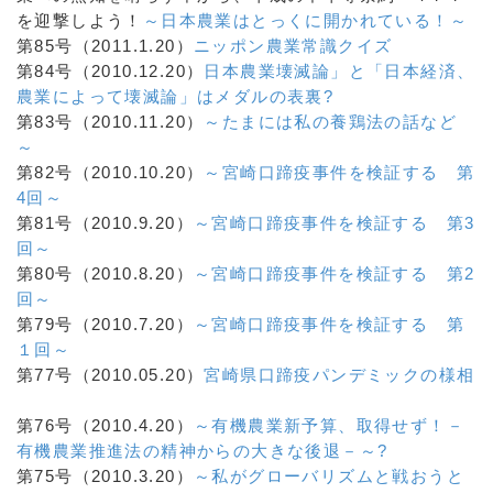
を迎撃しよう！
～日本農業はとっくに開かれている！～
第85号（2011.1.20）
ニッポン農業常識クイズ
第84号（2010.12.20）
日本農業壊滅論」と「日本経済、
農業によって壊滅論」はメダルの表裏?
第83号（2010.11.20）
～たまには私の養鶏法の話など
～
第82号（2010.10.20）
～宮崎口蹄疫事件を検証する 第
4回～
第81号（2010.9.20）
～宮崎口蹄疫事件を検証する 第3
回～
第80号（2010.8.20）
～宮崎口蹄疫事件を検証する 第2
回～
第79号（2010.7.20）
～宮崎口蹄疫事件を検証する 第
１回～
第77号（2010.05.20）
宮崎県口蹄疫パンデミックの様相
第76号（2010.4.20）
～有機農業新予算、取得せず！－
有機農業推進法の精神からの大きな後退－～?
第75号（2010.3.20）
～私がグローバリズムと戦おうと