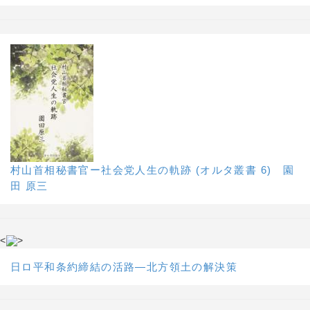
村山首相秘書官ー社会党人生の軌跡 (オルタ叢書 6) 園
田 原三
<
>
日ロ平和条約締結の活路―北方領土の解決策