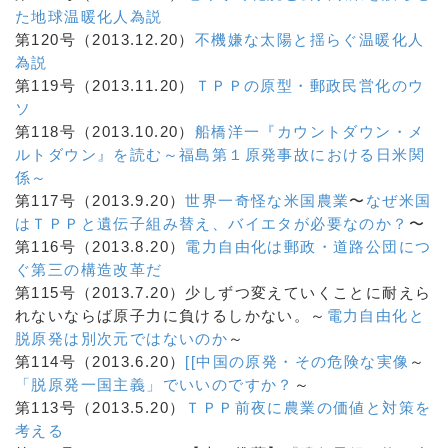
た地球温暖化人為説
第120号（2013.12.20）
不機嫌な太陽と揺らぐ温暖化人
為説
第119号（2013.11.20）
ＴＰＰの原型・郵政民営化のウ
ソ
第118号（2013.10.20）
船橋洋一『カウントダウン・メ
ルトダウン』を読む
～福島第１原発事故における日米関
係～
第117号（2013.9.20）
世界一奇怪な米国農業
〜
なぜ米国
はＴＰＰと遺伝子組み替え、バイエタが必要なのか？
〜
第116号（2013.8.20）
電力自由化は郵政・道路公団につ
ぐ第三の構造改革だ
第115号（2013.7.20）少しずつ変えていくことに耐えら
れないならば原子力に負けるしかない。～
電力自由化と
脱原発は別次元ではないのか
～
第114号（2013.6.20）
[[中国の原発・その危険な実像
～
「脱原発一国主義」でいいのですか？
～
第113号（2013.5.20）
ＴＰＰ前夜に農業の価値と対策を
考える