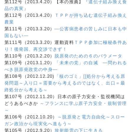
第112号（2013.4.20）【本の推薦】
『遺伝子組み換え食
品の真実』
第112号（2013.4.20）
ＴＰＰが持ち込む遺伝子組み換え
農業
第111号（2013.3.20）
―公害病患者の苦しみに日本も中
国もない―
第111号（2013.3.20）運動資料
ＴＰＰ参加に極秘条件あ
り！後発国、再交渉できず！
第110号（2013.2.20）
脱原発のための６のパラメータ
第109号（2013.1.20）
「未来の党」の自滅
―問われる
べき脱原発政党の中身―
第108号（2012.12.20)
「核のゴミ」[[処分から考える原
発問題
～入り口＝需要から考えるのではなく、出口＝最
終処分から考える～
第107号（2012.11.20）日本の原子力安全・監視機関は
どうあるべきか
～フランスに学ぶ原子力安全・規制管理
～
第106号（2012.10.20）
～脱原発と電力自由化～スロー
ガン政治から現実化へ進もう～
第105号（2012.9.20）
放射能雲の下に生きる