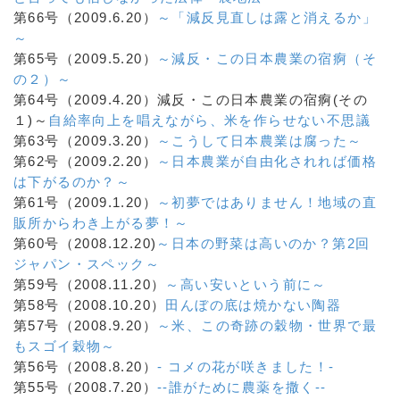
第66号（2009.6.20）
～「減反見直しは露と消えるか」
～
第65号（2009.5.20）
～減反・この日本農業の宿痾（そ
の２）～
第64号（2009.4.20）減反・この日本農業の宿痾(その
１)～
自給率向上を唱えながら、米を作らせない不思議
第63号（2009.3.20）
～こうして日本農業は腐った～
第62号（2009.2.20）
～日本農業が自由化されれば価格
は下がるのか？～
第61号（2009.1.20）
～初夢ではありません！地域の直
販所からわき上がる夢！～
第60号（2008.12.20)
～日本の野菜は高いのか？第2回
ジャパン・スペック～
第59号（2008.11.20）
～高い安いという前に～
第58号（2008.10.20）
田んぼの底は焼かない陶器
第57号（2008.9.20）
～米、この奇跡の穀物・世界で最
もスゴイ穀物～
第56号（2008.8.20）
- コメの花が咲きました！-
第55号（2008.7.20）
--誰がために農薬を撒く--