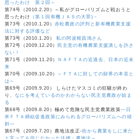
思ったわけ 第２回～
第74号（2010.2.20）～私がグローバリズムと戦おうと
思ったわけ
（第１回有機ＪＡＳの大罪)－
第73号（2010.1.20）
赤松農政の評判と新有機農業支援
法に対する評価など
第73号（2010.1.20）
私の阿波根昌鴻さん
第72号（2009.12.20）
民主党の有機農業支援潰しを許さ
ない！
第71号（2009.11.20）
ＮＡＦＴＡの近過去、日本の近未
来
第70号（2009.10.20）
～ＦＴＡに対しての財界の本音と
は～
第69号（2009.9.20） しらけたマスコミの狂騒が終わ
り、
なにを考えているのかわからない民主党農政が始ま
る
第68号（2009.8.20）極めて危険な民主党農業政策
―日
米ＦＴＡ締結促進政策にみられるグローバリズムへの傾
斜―
第67号（2009.7.20）農地法改正-
街から農業をしに来た
と言っても信じなかった法律・農地法～