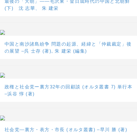
最後の「天朝」――毛沢東・金日成時代の中国と北朝鮮
(下) 沈 志華、 朱 建栄
中国と南沙諸島紛争 問題の起源、経緯と「仲裁裁定」後
の展望 –呉 士存 (著), 朱 建栄 (編集)
政権と社会党ー裏方32年の回顧談 (オルタ叢書 7) 単行本
–浜谷 惇 (著)
社会党―裏方・表方・市長 (オルタ叢書) –早川 勝 (著)