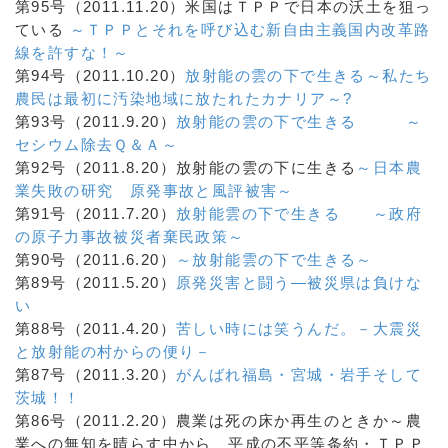
第95号（2011.11.20）米国はＴＰＰで日本の沃土を狙っ
ている
～ＴＰＰとそれを呼び込む新自由主義国内改革路
線を許すな！～
第94号（2011.10.20）
放射能の雲の下で生きる～私たち
農民は最初に汚染地域に放たれたカナリア～?
第93号（2011.9.20）
放射能の雲の下で生きる ～
セシウム除去Ｑ＆Ａ～
第92号（2011.8.20）放射能の雲の下に生きる
～日本農
業失敗の研究 原発事故と風評被害～
第91号（2011.7.20）
放射能雲の下で生きる ～政府
の原子力事故被災者棄民政策～
第90号（2011.6.20）
～放射能雲の下で生きる～
第89号（2011.5.20）
原発災害と闘う―被災県は負けな
い
第88号（2011.4.20）
苦しい時には笑うんだ。－大震災
と放射能の村からの便り－
第87号（2011.3.20）
がんばれ福島・宮城・岩手そして
茨城！！
第86号（2011.2.20）農業は死の床か再生のときか～農
業への無知を晴らす中から、平成の不平等条約・ＴＰＰ