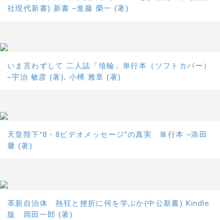
社現代新書) 新書 –進藤 榮一 (著)
いま言わずして 二人誌「埴輪」単行本（ソフトカバー）
–宇治 敏彦 (著), 小榑 雅章 (著)
天皇陛下“8・8ビデオメッセージ”の真実 単行本 –添田
馨 (著)
革新自治体 熱狂と挫折に何を学ぶか(中公新書) Kindle
版 岡田一郎 (著)