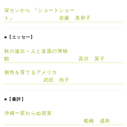
深センから
『ショートショー
ト』
佐藤 美和子
■【エッセー】
秋の遠出～人と楽器の博物
館
高沢 英子
個性を育てるアメリカ
武田 尚子
■【書評】
沖縄ー変わらぬ現実
船橋 成幸