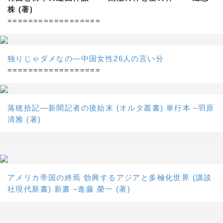
株 (著)
==================
独りじゃダメなの―中国女性26人の言い分
==================
落穂拾記―新聞記者の後始末 (オルタ叢書) 単行本 –羽原
清雅 (著)
アメリカ帝国の終焉 勃興するアジアと多極化世界 (講談
社現代新書) 新書 –進藤 榮一 (著)