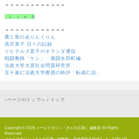
＝＝＝＝＝＝＝＝＝＝＝＝
L i n k
＝＝＝＝＝＝＝＝＝＝＝＝
農と島のありんくりん
高沢英子 日々の記録
リヒテルズ直子のオランダ通信
戦闘教師「ケン」 激闘永田町編
法政大学大原社会問題研究所
五十嵐仁法政大学教授の時評「転成仁語」
↑ページのトップへ
/
トップ
Copyright © 2026
メールマガジン「オルタ広場i」編集室
All Rights
Reserved.
メールマガジン「オルタ広場」編集部 千代田区九段北2－3－2 TEL:03-