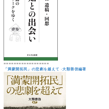
==================
「満蒙開拓民」の悲劇を越えて
-
大類善啓編著