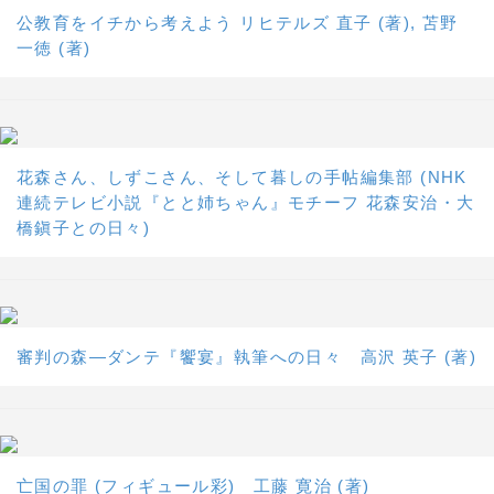
公教育をイチから考えよう リヒテルズ 直子 (著), 苫野
一徳 (著)
花森さん、しずこさん、そして暮しの手帖編集部 (NHK
連続テレビ小説『とと姉ちゃん』モチーフ 花森安治・大
橋鎭子との日々)
審判の森―ダンテ『饗宴』執筆への日々 高沢 英子 (著)
亡国の罪 (フィギュール彩) 工藤 寛治 (著)