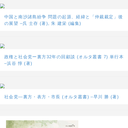
中国と南沙諸島紛争 問題の起源、経緯と「仲裁裁定」後
の展望 –呉 士存 (著), 朱 建栄 (編集)
政権と社会党ー裏方32年の回顧談 (オルタ叢書 7) 単行本
–浜谷 惇 (著)
社会党―裏方・表方・市長 (オルタ叢書) –早川 勝 (著)