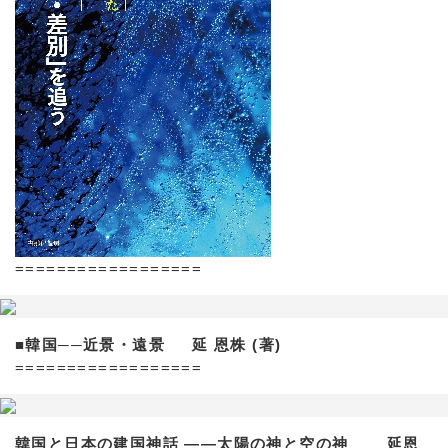
==================
■韓国──近景・遠景 延 恩株 (著)
==================
韓国と日本の建国神話 ——太陽の神と空の神 延恩