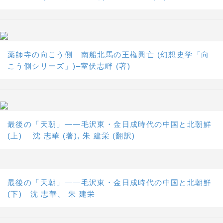
薬師寺の向こう側―南船北馬の王権興亡 (幻想史学「向
こう側シリーズ」)–室伏志畔 (著)
最後の「天朝」――毛沢東・金日成時代の中国と北朝鮮
(上) 沈 志華 (著), 朱 建栄 (翻訳)
最後の「天朝」――毛沢東・金日成時代の中国と北朝鮮
(下) 沈 志華、 朱 建栄