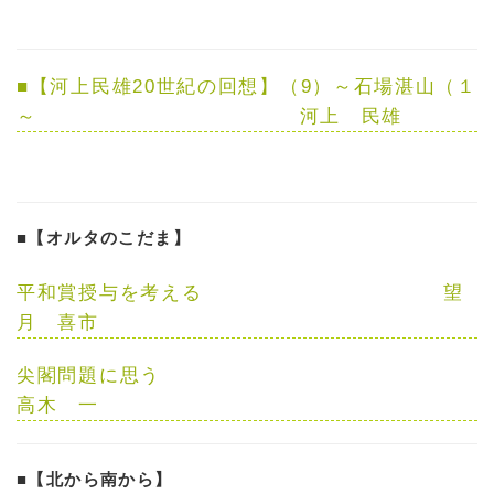
■
【河上民雄20世紀の回想】（9）
～石場湛山（１
～
河上 民雄
■【オルタのこだま】
平和賞授与を考える
望
月 喜市
尖閣問題に思う
高木 一
■【北から南から】