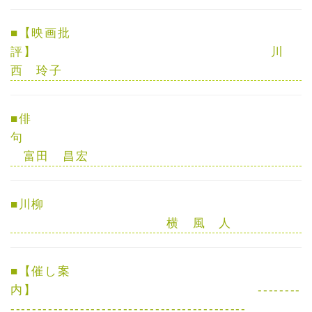
■
【映画批
評】
川
西 玲子
■
俳
句
富田 昌宏
■
川柳
横 風 人
■
【催し案
内】
--------
--------------------------------------------