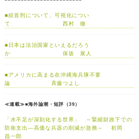
■
絞首刑について、可視化につい
て
西村 徹
■
日本は法治国家といえるだろう
か
保坂 展人
■
アメリカに高まる在沖縄海兵隊不要
論
斉藤つよし
≪連載≫■海外論潮・短評（39）
「水不足が深刻化する世界」
～緊縮財政下での
防衛支出―高価な兵器の削減が急務～
初岡
昌一郎