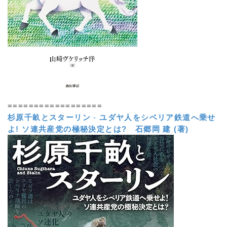
==================
杉原千畝とスターリン
-
ユダヤ人をシベリア鉄道へ乗せ
よ! ソ連共産党の極秘決定とは?
石郷岡 建 (著)