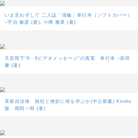
いま言わずして 二人誌「埴輪」単行本（ソフトカバー）
–宇治 敏彦 (著), 小榑 雅章 (著)
天皇陛下“8・8ビデオメッセージ”の真実 単行本 –添田
馨 (著)
革新自治体 熱狂と挫折に何を学ぶか(中公新書) Kindle
版 岡田一郎 (著)