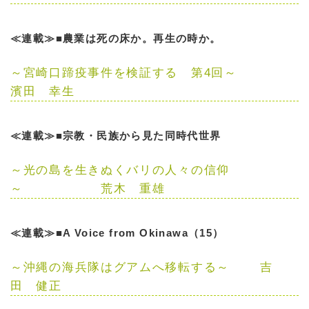
≪連載≫■農業は死の床か。再生の時か。
～宮崎口蹄疫事件を検証する 第4回～
濱田 幸生
≪連載≫■宗教・民族から見た同時代世界
～光の島を生きぬくバリの人々の信仰
～
荒木 重雄
≪連載≫■A Voice from Okinawa（15）
～沖縄の海兵隊はグアムへ移転する～
吉
田 健正