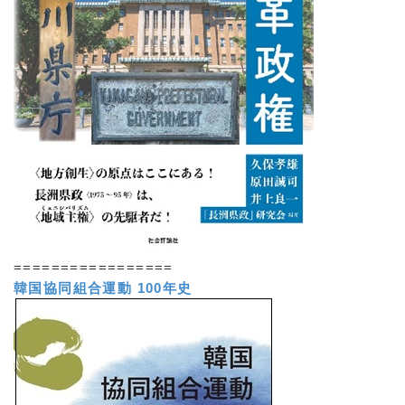
=================
韓国協同組合運動 100年史