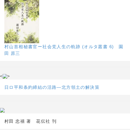
村山首相秘書官ー社会党人生の軌跡 (オルタ叢書 6) 園
田 原三
<
>
日ロ平和条約締結の活路―北方領土の解決策
村田 忠禧 著 花伝社 刊