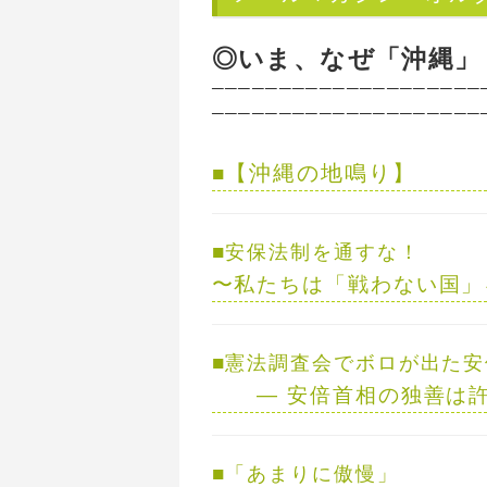
◎いま、なぜ「沖縄」
────────────────────
────────────────────
【沖縄の地鳴り】
■
■
安保法制を通すな！
〜
私たちは「戦わない国」
■
憲法調査会でボロが出た安
—
安倍首相の独善は
■
「あまりに傲慢」