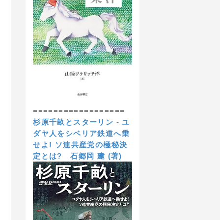
==================
杉原千畝とスターリン
-
ユ
ダヤ人をシベリア鉄道へ乗
せよ! ソ連共産党の極秘決
定とは?
石郷岡 建 (著)