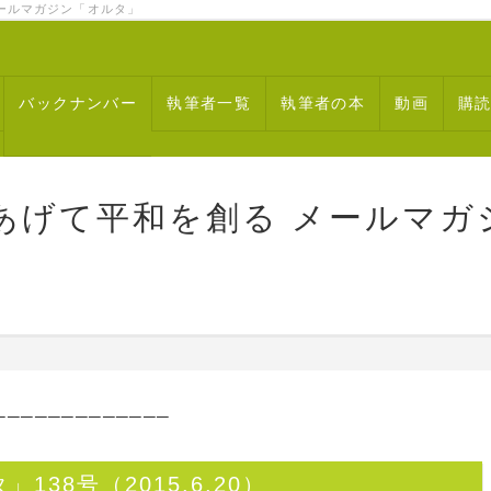
ルマガジン「オルタ」
バックナンバー
執筆者一覧
執筆者の本
動画
購
あげて平和を創る メールマガ
─────────────
38号（2015.6.20）