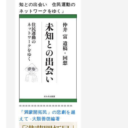
知との出会い 住民運動の
ネットワークをゆく」
==================
「満蒙開拓民」の悲劇を越
えて
-
大類善啓編著