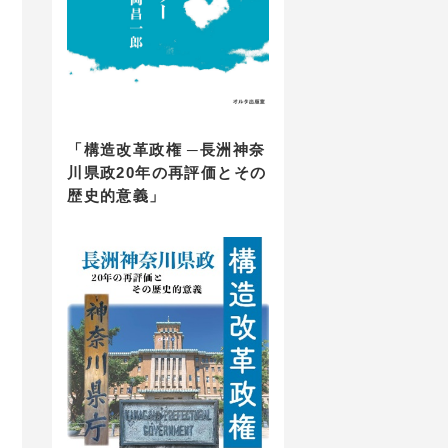
「構造改革政権 ─長洲神奈
川県政20年の再評価とその
歴史的意義」