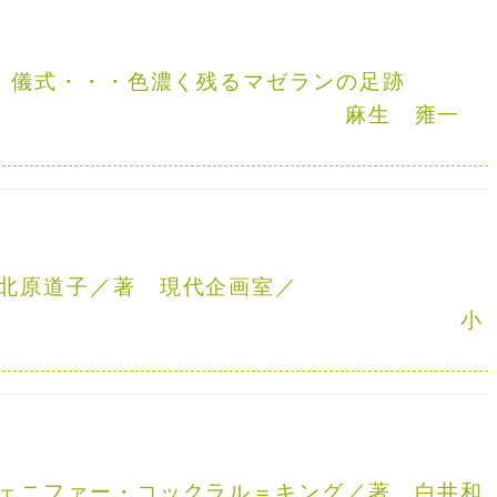
、儀式・・・色濃く残るマゼランの足跡
麻生 雍一
北原道子／著 現代企画室／
刊
小
ェニファー・コックラル＝キング／著 白井和