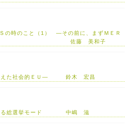
Ｓの時のこと（1）
—
その前に、まずＭＥＲ
—
佐藤 美和子
消えた社会的ＥＵ
—
鈴木 宏昌
まる総選挙モード
中嶋 滋