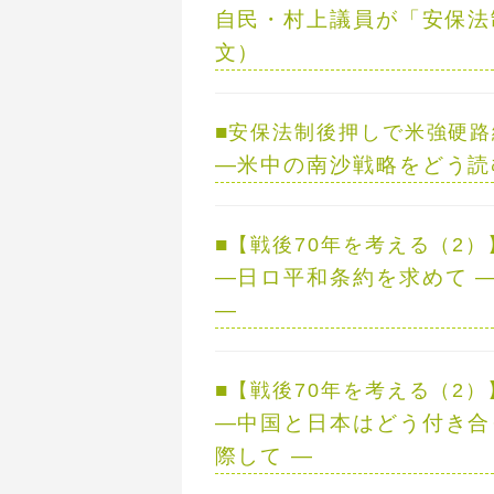
自民・村上議員が「安保法
■
安保法制後押しで米強硬路
—
米中の南沙戦略をどう読
■
【戦後70年を考える（2）
—
日ロ平和条約を求めて
■
【戦後70年を考える（2）
—
中国と日本はどう付き合
際して