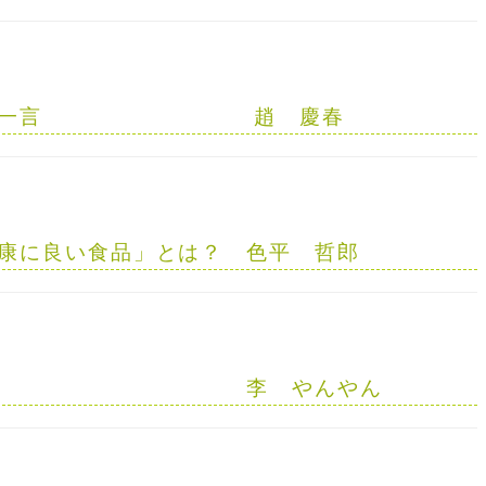
一言
趙 慶春
康に良い食品」とは？
色平 哲郎
李 やんやん