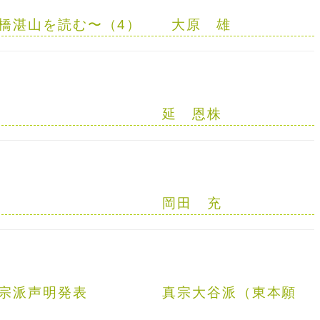
橋湛山を読む〜（4）
大原 雄
延 恩株
岡田 充
宗派声明発表
真宗大谷派（東本願