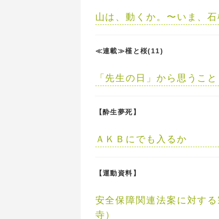
山は、動くか。〜いま、石
≪連載≫槿と桜(11)
「先生の日」から思うこと
【酔生夢死】
ＡＫＢにでも入るか
【運動資料】
安全保障関連法案に対する
寺）