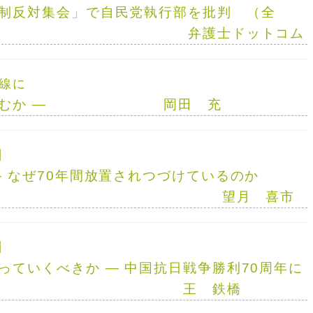
制反対集会」で
自民党執行部を批判
（全
文）
弁護士ドットコム
線に
むか
—
岡田 充
】
—
なぜ70年間放置されつづけているのか
—
望月 喜市
】
っていくべきか
—
中国抗日戦争勝利70周年に
—
王 鉄橋