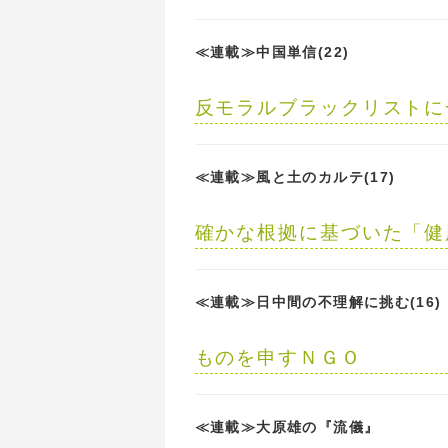
≪連載≫中国単信(22)
反モラルブラックリストに
≪連載≫風と土のカルテ(17)
確かな根拠に基づいた「健
≪連載≫日中間の不理解に挑む(16)
ものを申すＮＧＯ
≪連載≫大原雄の『流儀』