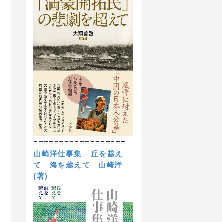
==================
山崎洋仕事集
-
丘を越え
て 海を越えて
山崎洋
(著)