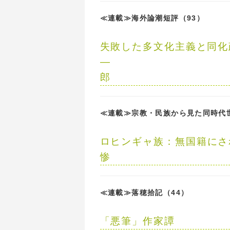
≪連載≫海外論潮短評（93）
失敗した多文化主義と同化
郎
≪連載≫宗教・民族から見た同時代
ロヒンギャ族：
無国籍にさ
惨
≪連載≫落穂拾記（44）
「悪筆」作家譚