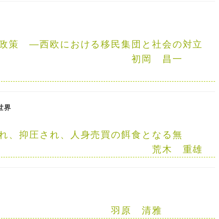
政策
—
西欧における移民集団と社会の対立
—
初岡 昌一
世界
れ、抑圧され、人身売買の餌食となる無
荒木 重雄
羽原 清雅