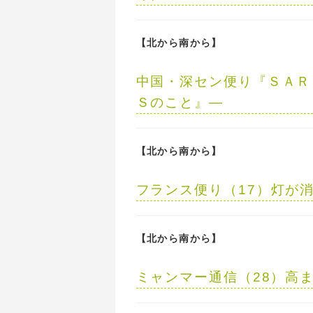
【北から南から】
中国・深セン便り
『ＳＡＲ
Ｓのこと』
【北から南から】
フランス便り（17）
灯が
【北から南から】
ミャンマー通信（28）
高