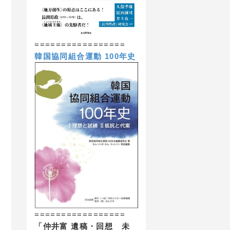
=================
韓国協同組合運動 100年史
=================
「仲井富 遺稿・回想 未