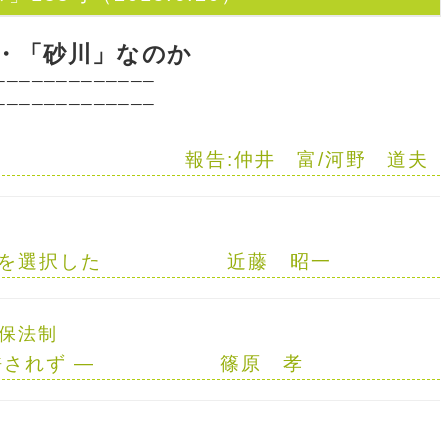
・「砂川」なのか
─────────────
─────────────
報告:
仲井 富
/
河野 道夫
を選択した
近藤 昭一
保法制
許されず
—
篠原 孝