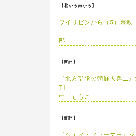
【北から南から】
フイリピンから（5）
宗教
郎
【書評】
『北方部隊の朝鮮人兵士』
中 ももこ
【書評】
『シティ・ファーマー』
ジ