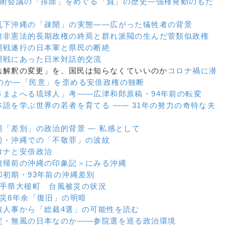
術会議の「排除」をめぐる「負」の歴史
―強権発動のもた
乱下沖縄の「疎開」の実態
――広がった犠牲者の背景
倍非憲法的長期政権の終焉と群れ派閥の生んだ菅類似政権
縄戦遂行の日本軍と県民の断絶
縄戦にあった日米対話的交流
0）「法解釈の変更」を、国民は知らなくていいのか
コロナ禍に潜
のか
―「民意」を歪める安倍政権の独断
さまよへる琉球人」考
――広津和郎原稿・94年前の転変
本語を学ぶ世界の若者を育てる
―― 31年の努力の奇特な夫
縄「差別」の政治的背景 ― 私感として
前・沖縄での「不敬罪」の波紋
ロナと安倍政治
復帰前の沖縄の印象記＞にみる沖縄
和初期・93年前の沖縄差別
手県大槌町 台風被災の状況
災8年余「復旧」の明暗
倍人事から「総裁4選」の可能性を読む
定・無風の日本なのか――参院選を巡る政治環境