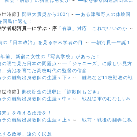
一教会「解散」の措置は有効か
～
—根を張る関連諸団体に
【時世時節】
関東大震災から100年
～
—ある津和野人の体験
国
を国民に返せ！
治学者朝河貫一に学ぶ・序
「有事」対応 これでいいのか
～
前の「日本政治」を見る在米学者の目
～
—朝河貫一生誕１
20年前、新宿に女性の「写真学校」があった！
連の眼で見た日本の問題点
～
—「ジャニーズ」に厳しい見方
谷、菊池を育てた高校時代の監督の信念
カラの離島出身教師の生涯＜下＞
～
—離島など11校勤務の戦
【時世時節】
郵便貯金の没収は「詐欺師もどき」
カラの離島出身教師の生涯＜中＞
～
—戦乱従軍のむなしい5
将来」を考える政治を！
カラの離島出身教師の生涯＜上＞
～
—戦前・戦後の翻弄に教
化する政界、遠のく民意