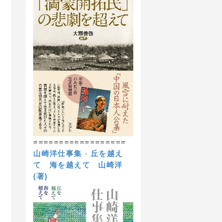
==================
山崎洋仕事集
-
丘を越え
て 海を越えて
山崎洋
(著)