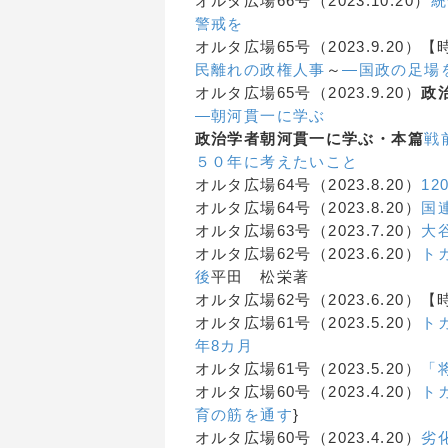
オルタ広場66号（2023.10.20）
統
警戒を
オルタ広場65号（2023.9.20）
民離れの政権人事
～
―国政の足場
オルタ広場65号（2023.9.20）
政
—朝河貫一に学ぶ
政治学者朝河貫一に学ぶ・本篇
戦
５０年に考えたいこと
オルタ広場64号（2023.8.20）
1
オルタ広場64号（2023.8.20）
国
オルタ広場63号（2023.7.20）
大
オルタ広場62号（2023.6.20）
ト
後
平田 松栄著
オルタ広場62号（2023.6.20）
オルタ広場61号（2023.5.20）
ト
年8カ月
オルタ広場61号（2023.5.20）
「
オルタ広場60号（2023.4.20）
ト
育の筋を通す
}
オルタ広場60号（2023.4.20）
劣