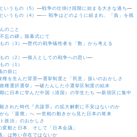
というもの（5）
―
戦争の仕掛け段階に始まる大きな過ち
―
というもの（4）
―
― 戦争はどのように組まれ、「負」を残
んのこと
不忘の碑』除幕式にて
もの（3）
―
歴代の戦争犠牲者を「数」から考える
もの（2）
―
個人としての戦争への思い
―
もの（1）
議の前に
政権を生んだ背景
―
選挙制度と「民意」扱いのおかしさ
政権選択選挙」
―
破たんした小選挙区制度の結末
期に日本に学んだ中国（清国）の学生たち
―
新宿区に集中
殺された時代
『共謀罪』の拡大解釈に不安はないのか
から「退廃」へ
―
世相の動きから見た日本の将来
ト政治」のおかしさ
の変動と日本、そして「日本会議」
議」は怖い存在ではないか