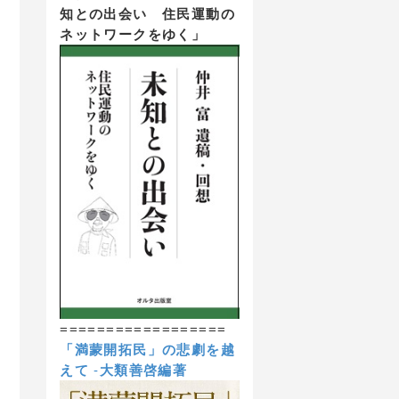
知との出会い 住民運動の
ネットワークをゆく」
==================
「満蒙開拓民」の悲劇を越
えて
-
大類善啓編著