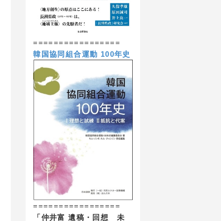
=================
韓国協同組合運動 100年史
=================
「仲井富 遺稿・回想 未