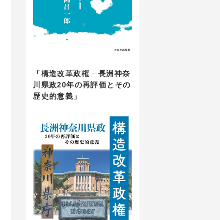
「構造改革政権 ─長洲神奈
川県政20年の再評価とその
歴史的意義」