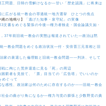
用工問題、日韓の雪解けなるか
—甘い「歴史認識」に将来は
国に広がる統一教会の罪過
統一地方選挙 ひとつの焦点
【沖縄の地鳴り】
「逃げた知事・泉守紀」の実像
保3文書をめぐる緊張の今後
―権力者独走・国会論議欠如・
6，37年前旧統一教会の実態は報道されていた
―政治は黙
統一教会問題をめぐる政治状況
―付・安倍晋三元首相と旧
治家の衰退した倫理観と旧統一教会問題
——判決、そして
縄戦に殉じた荒井退造に見る「死」の周辺
教困窮者を見捨て、「票」目当ての「広告塔」でいいのか
をめぐって
劣な感性、政治家は何のために存在するのか
――旧統一教会
本社会の曲がり角になるか
―権力与党の膨張と少数野党の責