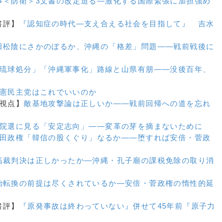
事＜防衛＞3文書の改定迫る
―激化する国際緊張に加担強め
【書評】
『認知症の時代―支え合える社会を目指して』 吉水
田松陰にさかのぼるか、沖縄の「格差」問題
――戦前戦後に
琉球処分」「沖縄軍事化」路線と山県有朋
——没後百年、
憲民主党はこれでいいのか
【視点】
敵基地攻撃論は正しいか
――戦前回帰への道を忘れ
院選に見る「安定志向」
――変革の芽を摘まないために
田政権「韓信の股くぐり」なるか
――堕すれば安倍・菅政
高裁判決は正しかったか
―沖縄・孔子廟の課税免除の取り消
治転換の前提は尽くされているか
―安倍・菅政権の惰性的延
【書評】
『原発事故は終わっていない』
併せて45年前『原子力