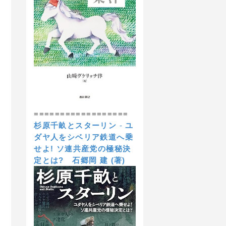
==================
杉原千畝とスターリン
-
ユ
ダヤ人をシベリア鉄道へ乗
せよ! ソ連共産党の極秘決
定とは?
石郷岡 建 (著)