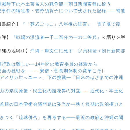
縄戦時下の本土著名人の戦争観
―朝日新聞寄稿に拾う
逆事件の犠牲者・管野須賀子について残された記録
――補遺
【図書紹介】
『「葬式ごっこ」八年後の証言』 電子版で復
【書評】
『戦場の漂流者―千二百分の一の二等兵』
＜語り＞半
【沖縄の地鳴り】
沖縄・摩文仁に死す
宗貞利登＜朝日新聞那
育行政は難しい―14年間の教育委員の経験から
局面の挑戦を ――安倍・菅長期体制の変革こそ
}
アメリカ世＜ユー＞」下の挑戦
―「日米のはざまでの沖縄
力の奈良原繁・民主化の謝花昇の対立
――近代化・本土化
首相の日本学術会議問題は妥当か
―狭く短期の政治権力と
きつく「琉球併合」を再考する
――最近の政府と沖縄の関