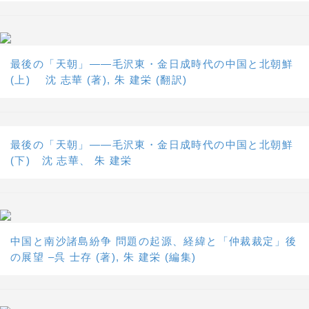
最後の「天朝」――毛沢東・金日成時代の中国と北朝鮮
(上) 沈 志華 (著), 朱 建栄 (翻訳)
最後の「天朝」――毛沢東・金日成時代の中国と北朝鮮
(下) 沈 志華、 朱 建栄
中国と南沙諸島紛争 問題の起源、経緯と「仲裁裁定」後
の展望 –呉 士存 (著), 朱 建栄 (編集)