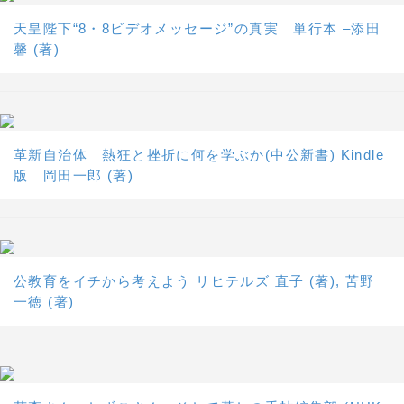
天皇陛下“8・8ビデオメッセージ”の真実 単行本 –添田
馨 (著)
革新自治体 熱狂と挫折に何を学ぶか(中公新書) Kindle
版 岡田一郎 (著)
公教育をイチから考えよう リヒテルズ 直子 (著), 苫野
一徳 (著)