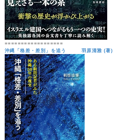
==================
沖縄「格差・差別」を追う 羽原清雅 (著)