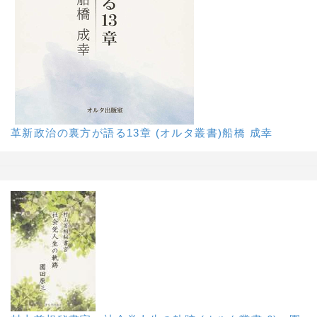
革新政治の裏方が語る13章 (オルタ叢書)船橋 成幸