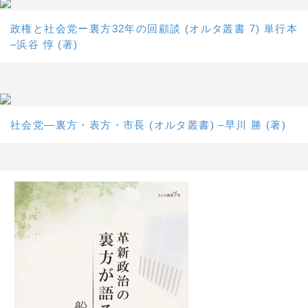
政権と社会党ー裏方32年の回顧談 (オルタ叢書 7) 単行本
–浜谷 惇 (著)
社会党―裏方・表方・市長 (オルタ叢書) –早川 勝 (著)