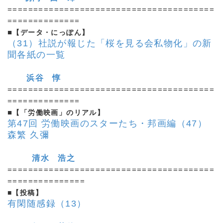
========================================
==============
■
【データ・にっぽん】
（31）社説が報じた「桜を見る会私物化」の新
聞各紙の一覧
浜谷 惇
========================================
==============
■
【「労働映画」のリアル】
第47回 労働映画のスターたち・邦画編（47）
森繁 久彌
清水 浩之
========================================
===============
■【投稿】
有閑随感録（13）