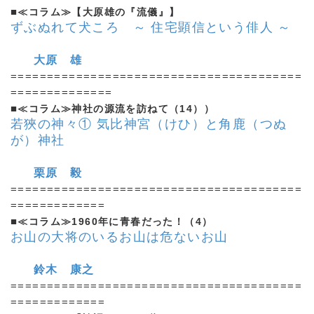
■
≪コラム≫【大原雄の『流儀』】
ずぶぬれて犬ころ ～ 住宅顕信という俳人 ～
大原 雄
========================================
==============
■
≪コラム≫神社の源流を訪ねて（14））
若狹の神々① 気比神宮（けひ）と角鹿（つぬ
が）神社
栗原 毅
========================================
=============
■
≪コラム≫1960年に青春だった！（4）
お山の大将のいるお山は危ないお山
鈴木 康之
========================================
=============