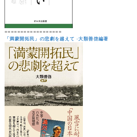
==================
「満蒙開拓民」の悲劇を越えて
-
大類善啓編著