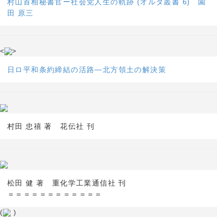
村山首相秘書官ー社会党人生の軌跡 (オルタ叢書 6) 園
田 原三
<
>
日ロ平和条約締結の活路―北方領土の解決策
村田 忠禧 著 花伝社 刊
松田 健 著 重化学工業通信社 刊
＝＝＝＝＝＝＝＝＝＝＝＝
(
)