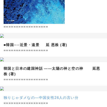
==================
■韓国──近景・遠景 延 恩株 (著)
==================
韓国と日本の建国神話 ——太陽の神と空の神 延恩
株 (著)
==================
独りじゃダメなの―中国女性26人の言い分
==================