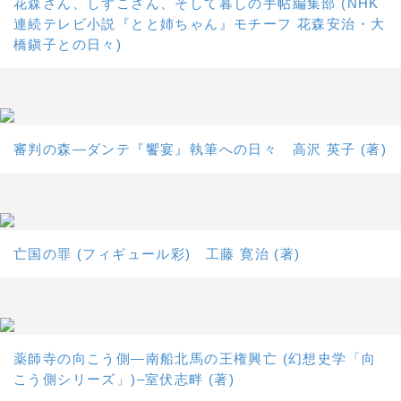
花森さん、しずこさん、そして暮しの手帖編集部 (NHK
連続テレビ小説『とと姉ちゃん』モチーフ 花森安治・大
橋鎭子との日々)
審判の森―ダンテ『饗宴』執筆への日々 高沢 英子 (著)
亡国の罪 (フィギュール彩) 工藤 寛治 (著)
薬師寺の向こう側―南船北馬の王権興亡 (幻想史学「向
こう側シリーズ」)–室伏志畔 (著)