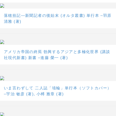
落穂拾記―新聞記者の後始末 (オルタ叢書) 単行本 –羽原
清雅 (著)
アメリカ帝国の終焉 勃興するアジアと多極化世界 (講談
社現代新書) 新書 –進藤 榮一 (著)
いま言わずして 二人誌「埴輪」単行本（ソフトカバー）
–宇治 敏彦 (著), 小榑 雅章 (著)