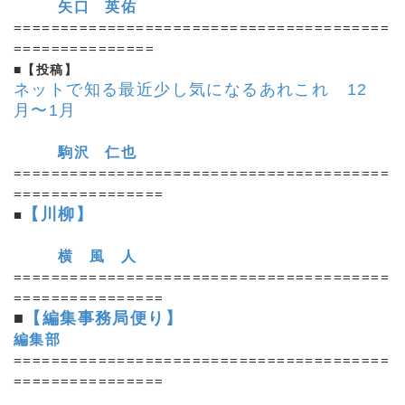
矢口 英佑
========================================
===============
■【投稿】
ネットで知る最近少し気になるあれこれ 12
月〜1月
駒沢 仁也
========================================
================
【川柳】
■
横 風 人
========================================
================
■
【編集事務局便り】
編集部
========================================
================