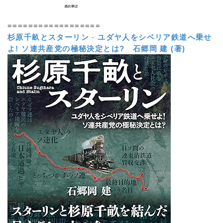
==================
杉原千畝とスターリン
-
ユダヤ人をシベリア鉄道へ乗せ
よ! ソ連共産党の極秘決定とは?
石郷岡 建 (著)