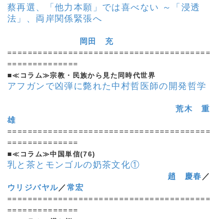
蔡再選、「他力本願」では喜べない
～「浸透
法」、両岸関係緊張へ
岡田 充
========================================
==============
■
≪コラム≫宗教・民族から見た同時代世界
アフガンで凶弾に斃れた中村哲医師の開発哲学
荒木 重
雄
========================================
==============
■
≪コラム≫中国単信(76)
乳と茶とモンゴルの奶茶文化①
趙 慶春
／
ウリジバヤル
／
常宏
========================================
==============