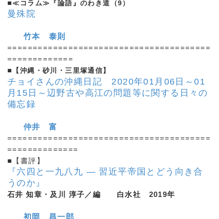
■
≪コラム≫『論語』のわき道（9）
曼殊院
竹本 泰則
========================================
=============
■
【沖縄・砂川・三里塚通信】
チョイさんの沖縄日記 2020年01月06日～01
月15日
～辺野古や高江の問題等に関する日々の
備忘録
仲井 富
========================================
==============
■【書評】
『六四と一九八九 ― 習近平帝国とどう向き合
うのか』
石井 知章・及川 淳子／編 白水社 2019年
初岡 昌一郎